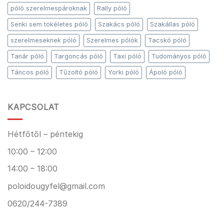
póló szerelmespároknak
Rally póló
Senki sem tökéletes póló
Szakács póló
Szakállas póló
szerelmeseknek póló
Szerelmes pólók
Tacskó póló
Tanár póló
Targoncás póló
Taxi póló
Tudományos póló
Táncos póló
Tűzoltó póló
Yorki póló
Ápoló póló
KAPCSOLAT
Hétfőtől – péntekig
10:00 – 12:00
14:00 – 18:00
poloidougyfel@gmail.com
0620/244-7389