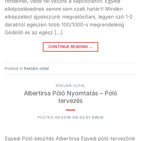
rendelnél, vedd fel velünk a kapcsolatot. Egyedi
elképzelésednek semmi sem szab határt! Minden
elképzelést igyekszünk megvalósítani, legyen szó 1-2
darabtól egészen több 100/1000-s megrendelésig
Gödöllő és az egész […]
CONTINUE READING
→
Posted in
Reklám oldal
REKLÁM OLDAL
Albertirsa Póló Nyomtatás – Póló
tervezés
POSTED ON
2019-08-02
BY
DÁVID
Egyedi Póló készítés Albertirsa Egyedi póló tervezőnk