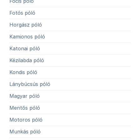
Focis póló
Fotós póló
Horgász póló
Kamionos póló
Katonai póló
Kézilabda póló
Kondis póló
Lánybúcsús póló
Magyar póló
Mentős póló
Motoros póló
Munkás póló