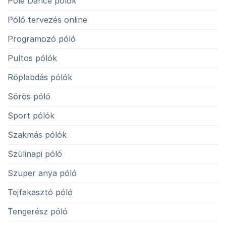
Pole Dance pólók
Póló tervezés online
Programozó póló
Pultos pólók
Röplabdás pólók
Sörös póló
Sport pólók
Szakmás pólók
Szülinapi póló
Szuper anya póló
Tejfakasztó póló
Tengerész póló