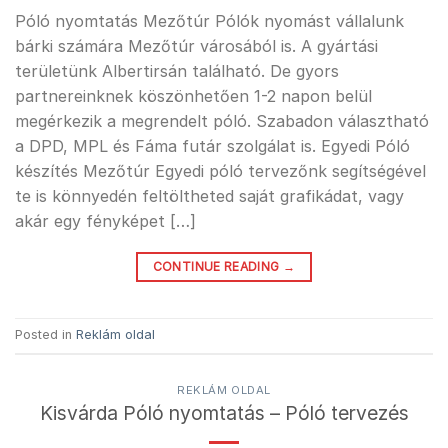
Póló nyomtatás Mezőtúr Pólók nyomást vállalunk
bárki számára Mezőtúr városából is. A gyártási
területünk Albertirsán található. De gyors
partnereinknek köszönhetően 1-2 napon belül
megérkezik a megrendelt póló. Szabadon választható
a DPD, MPL és Fáma futár szolgálat is. Egyedi Póló
készítés Mezőtúr Egyedi póló tervezőnk segítségével
te is könnyedén feltöltheted saját grafikádat, vagy
akár egy fényképet […]
CONTINUE READING
→
Posted in
Reklám oldal
REKLÁM OLDAL
Kisvárda Póló nyomtatás – Póló tervezés