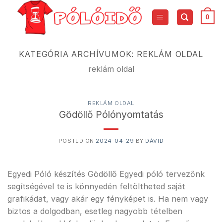
Skip
to
0
content
KATEGÓRIA ARCHÍVUMOK:
REKLÁM OLDAL
reklám oldal
REKLÁM OLDAL
Gödöllő Pólónyomtatás
POSTED ON
2024-04-29
BY
DÁVID
Egyedi Póló készítés Gödöllő Egyedi póló tervezőnk
segítségével te is könnyedén feltöltheted saját
grafikádat, vagy akár egy fényképet is. Ha nem vagy
biztos a dolgodban, esetleg nagyobb tételben