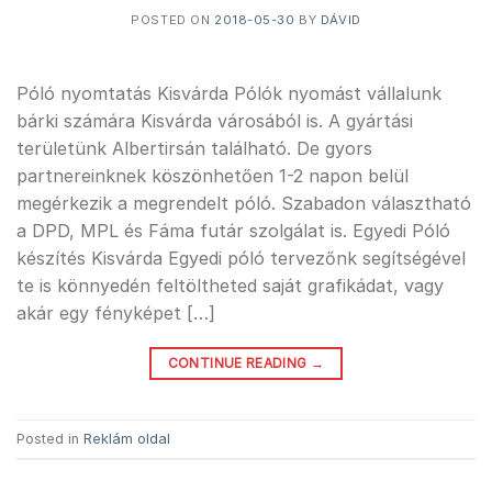
POSTED ON
2018-05-30
BY
DÁVID
Póló nyomtatás Kisvárda Pólók nyomást vállalunk
bárki számára Kisvárda városából is. A gyártási
területünk Albertirsán található. De gyors
partnereinknek köszönhetően 1-2 napon belül
megérkezik a megrendelt póló. Szabadon választható
a DPD, MPL és Fáma futár szolgálat is. Egyedi Póló
készítés Kisvárda Egyedi póló tervezőnk segítségével
te is könnyedén feltöltheted saját grafikádat, vagy
akár egy fényképet […]
CONTINUE READING
→
Posted in
Reklám oldal