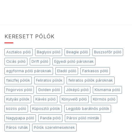
KERESETT PÓLÓK
Asztalos póló
Baglyos póló
Beagle póló
Buszsofőr póló
Cicás póló
Drift póló
Egyedi póló pároknak
egyforma póló pároknak
Eladó póló
Farkasos póló
faszfej pólók
Feliratos pólók
feliratos pólók pároknak
Fogorvos póló
Golden póló
Jóképű póló
Kismama póló
Kutyás pólók
Kávés póló
Könyvelő póló
Körmös póló
közös póló
Kúposztó pólók
Legjobb barátnős pólók
Nagypapa póló
Panda póló
Páros póló minták
Páros ruhák
Pólók szerelmeseknek