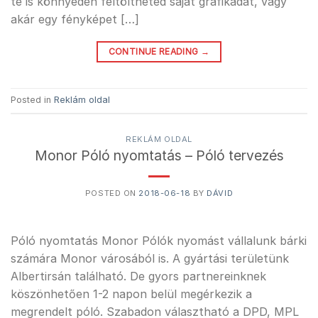
te is könnyedén feltöltheted saját grafikádat, vagy
akár egy fényképet […]
CONTINUE READING
→
Posted in
Reklám oldal
REKLÁM OLDAL
Monor Póló nyomtatás – Póló tervezés
POSTED ON
2018-06-18
BY
DÁVID
Póló nyomtatás Monor Pólók nyomást vállalunk bárki
számára Monor városából is. A gyártási területünk
Albertirsán található. De gyors partnereinknek
köszönhetően 1-2 napon belül megérkezik a
megrendelt póló. Szabadon választható a DPD, MPL