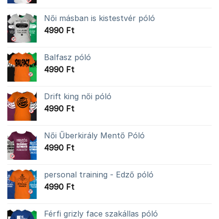
Női másban is kistestvér póló
4990
Ft
Balfasz póló
4990
Ft
Drift king női póló
4990
Ft
Női Űberkirály Mentő Póló
4990
Ft
personal training - Edző póló
4990
Ft
Férfi grizly face szakállas póló