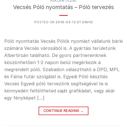
REKLÁM OLDAL
Vecsés Póló nyomtatás – Póló tervezés
POSTED ON
2019-03-12
BY
DÁVID
Póló nyomtatás Vecsés Pólók nyomást vállalunk bárki
számára Vecsés városából is. A gyártási területünk
Albertirsán található. De gyors partnereinknek
köszönhetően 1-2 napon belül megérkezik a
megrendelt póló. Szabadon választható a DPD, MPL
és Fáma futár szolgálat is. Egyedi Póló készítés
Vecsés Egyedi póló tervezőnk segítségével te is
könnyedén feltöltheted saját grafikádat, vagy akár
egy fényképet […]
CONTINUE READING
→