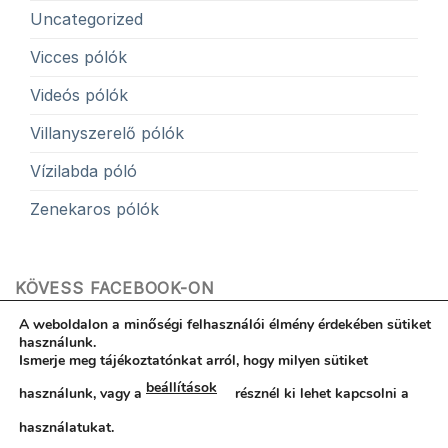
Uncategorized
Vicces pólók
Videós pólók
Villanyszerelő pólók
Vízilabda póló
Zenekaros pólók
KÖVESS FACEBOOK-ON
A weboldalon a minőségi felhasználói élmény érdekében sütiket
használunk.
Ismerje meg tájékoztatónkat arról, hogy milyen sütiket
beállítások
használunk, vagy a
résznél ki lehet kapcsolni a
Hibabejelentés
ÁSZF
Egyedi póló garancia
Kapcsolat
Rólunk
Adatvédelemi nyilatkozat
használatukat.