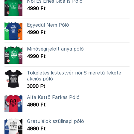
Női És Éhes Cica Is Póló
4990
Ft
Egyedül Nem Póló
4990
Ft
Minőségi jelölt anya póló
4990
Ft
Tökéletes kistestvér női S méretű fekete
akciós póló
3090
Ft
Alfa Kettő Farkas Póló
4990
Ft
Gratulálok szülinapi póló
4990
Ft