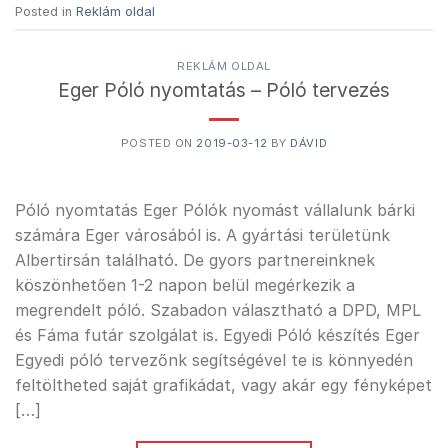
Posted in
Reklám oldal
REKLÁM OLDAL
Eger Póló nyomtatás – Póló tervezés
POSTED ON
2019-03-12
BY
DÁVID
Póló nyomtatás Eger Pólók nyomást vállalunk bárki
számára Eger városából is. A gyártási területünk
Albertirsán található. De gyors partnereinknek
köszönhetően 1-2 napon belül megérkezik a
megrendelt póló. Szabadon választható a DPD, MPL
és Fáma futár szolgálat is. Egyedi Póló készítés Eger
Egyedi póló tervezőnk segítségével te is könnyedén
feltöltheted saját grafikádat, vagy akár egy fényképet
[…]