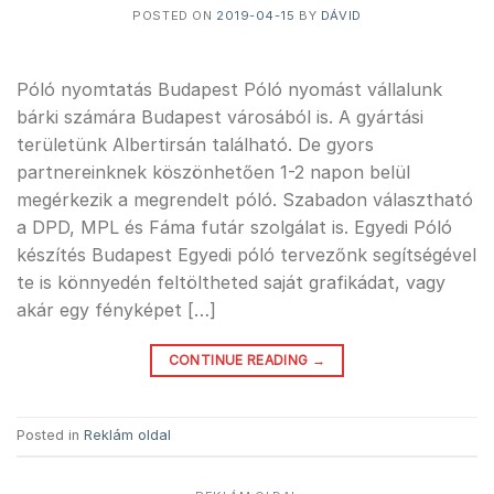
POSTED ON
2019-04-15
BY
DÁVID
Póló nyomtatás Budapest Póló nyomást vállalunk
bárki számára Budapest városából is. A gyártási
területünk Albertirsán található. De gyors
partnereinknek köszönhetően 1-2 napon belül
megérkezik a megrendelt póló. Szabadon választható
a DPD, MPL és Fáma futár szolgálat is. Egyedi Póló
készítés Budapest Egyedi póló tervezőnk segítségével
te is könnyedén feltöltheted saját grafikádat, vagy
akár egy fényképet […]
CONTINUE READING
→
Posted in
Reklám oldal