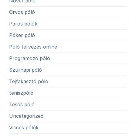
Nővér póló
Orvos póló
Páros pólók
Póker póló
Póló tervezés online
Programozó póló
Szülinapi póló
Tejfakasztó póló
teniszpóló
Tesós póló
Uncategorized
Vicces pólók