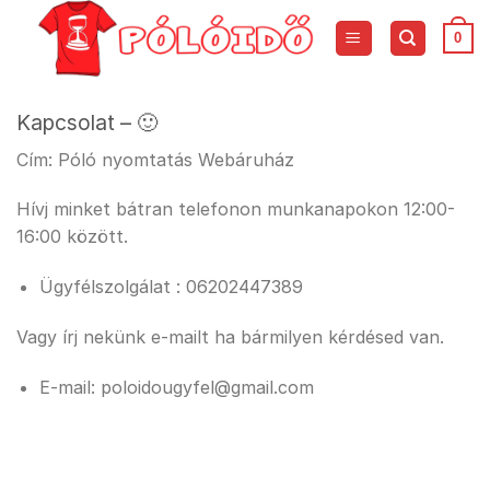
Skip
to
0
content
Kapcsolat – 🙂
Cím: Póló nyomtatás Webáruház
Hívj minket bátran telefonon munkanapokon 12:00-
16:00 között.
Ügyfélszolgálat : 06202447389
Vagy írj nekünk e-mailt ha bármilyen kérdésed van.
E-mail: poloidougyfel@gmail.com