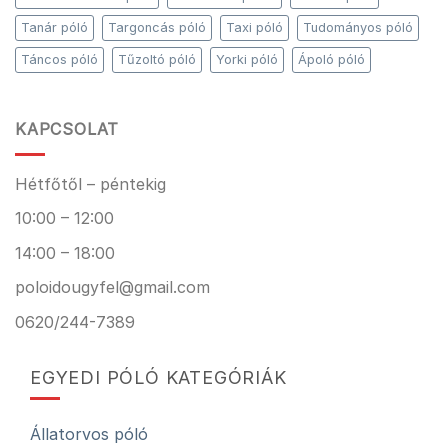
Tanár póló
Targoncás póló
Taxi póló
Tudományos póló
Táncos póló
Tűzoltó póló
Yorki póló
Ápoló póló
KAPCSOLAT
Hétfőtől – péntekig
10:00 – 12:00
14:00 – 18:00
poloidougyfel@gmail.com
0620/244-7389
EGYEDI PÓLÓ KATEGÓRIÁK
Állatorvos póló