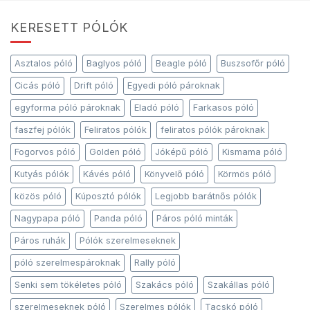
KERESETT PÓLÓK
Asztalos póló
Baglyos póló
Beagle póló
Buszsofőr póló
Cicás póló
Drift póló
Egyedi póló pároknak
egyforma póló pároknak
Eladó póló
Farkasos póló
faszfej pólók
Feliratos pólók
feliratos pólók pároknak
Fogorvos póló
Golden póló
Jóképű póló
Kismama póló
Kutyás pólók
Kávés póló
Könyvelő póló
Körmös póló
közös póló
Kúposztó pólók
Legjobb barátnős pólók
Nagypapa póló
Panda póló
Páros póló minták
Páros ruhák
Pólók szerelmeseknek
póló szerelmespároknak
Rally póló
Senki sem tökéletes póló
Szakács póló
Szakállas póló
szerelmeseknek póló
Szerelmes pólók
Tacskó póló