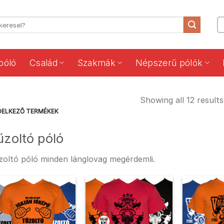
póló
Család
Szakmák
Népszerű pólók
Showing all 12 results
DELKEZŐ TERMÉKEK
űzoltó póló
zoltó póló minden lánglovag megérdemli.