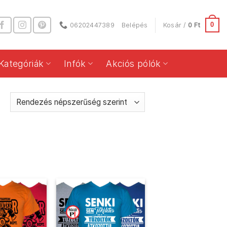
0
06202447389
Belépés
Kosár /
0
Ft
Kategóriák
Infók
Akciós pólók