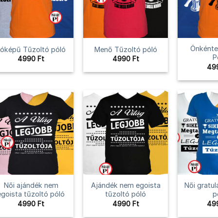
Önkénte
óképű Tűzoltó póló
Menő Tűzoltó póló
P
4990
Ft
4990
Ft
49
Női ajándék nem
Ajándék nem egoista
Női gratul
egoista tűzoltó póló
tűzoltó póló
p
4990
Ft
4990
Ft
49