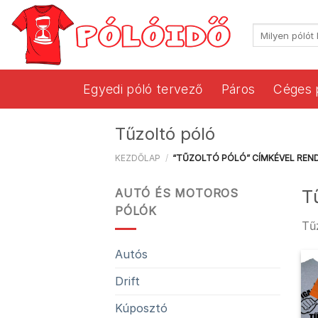
Skip
to
Keresés
content
a
következőre:
Egyedi póló tervező
Páros
Céges 
Tűzoltó póló
KEZDŐLAP
/
“TŰZOLTÓ PÓLÓ” CÍMKÉVEL REN
T
AUTÓ ÉS MOTOROS
PÓLÓK
Tű
Autós
Drift
Kúposztó