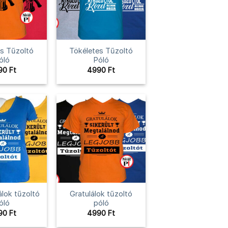
s Tűzoltó
Tökéletes Tűzoltó
óló
Póló
90
Ft
4990
Ft
álok tűzoltó
Gratulálok tűzoltó
óló
póló
90
Ft
4990
Ft