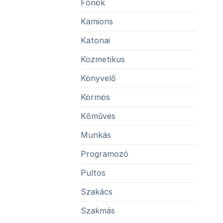
Főnök
Kamions
Katonai
Kozmetikus
Könyvelő
Körmös
Kőműves
Munkás
Programozó
Pultos
Szakács
Szakmás