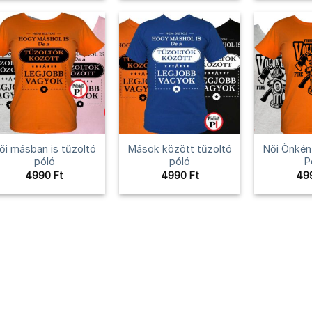
ői másban is tűzoltó
Mások között tűzoltó
Női Önkén
póló
póló
P
4990
Ft
4990
Ft
49