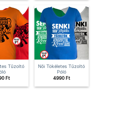
tes Tűzoltó
Női Tökéletes Tűzoltó
óló
Póló
90
Ft
4990
Ft