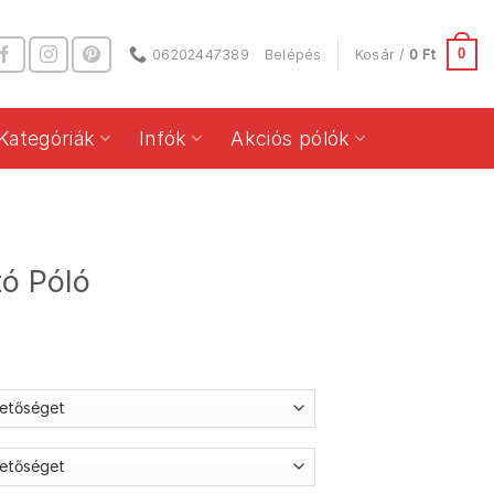
0
06202447389
Belépés
Kosár /
0
Ft
Kategóriák
Infók
Akciós pólók
ó Póló