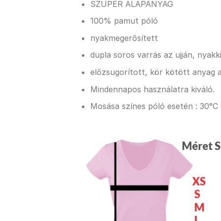
SZUPER ALAPANYAG
100% pamut póló
nyakmegerősített
dupla soros varrás az ujján, nyak
előzsugorított, kör kötött anyag a
Mindennapos használatra kiváló.
Mosása színes póló esetén : 30°C