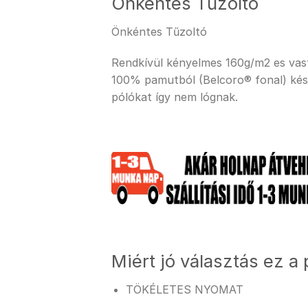
Önkéntes Tűzoltó
Önkéntes Tűzoltó
Rendkívül kényelmes 160g/m2 es vastag
100% pamutból (Belcoro® fonal) kész
pólókat így nem lógnak.
Miért jó választás ez a 
TÖKÉLETES NYOMAT