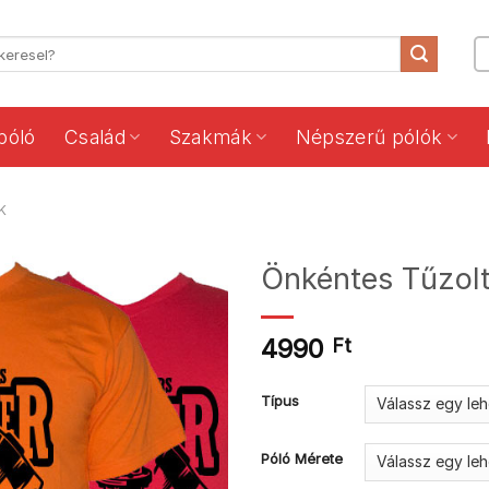
póló
Család
Szakmák
Népszerű pólók
K
Önkéntes Tűzolt
4990
Ft
Típus
Póló Mérete