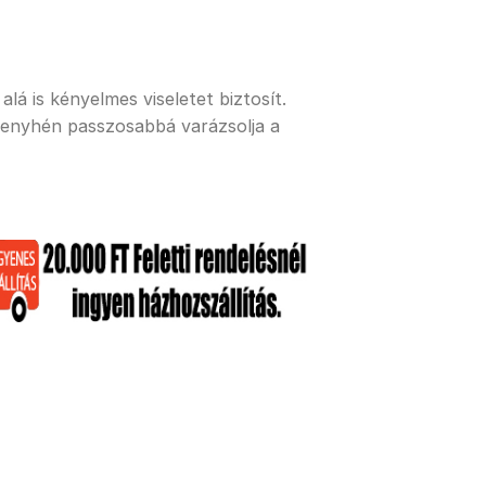
lá is kényelmes viseletet biztosít.
 enyhén passzosabbá varázsolja a