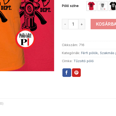
Póló színe
Önkéntes Tűzoltó Póló menny
KOSÁRBA
Cikkszám:
716
Kategóriák:
Férfi pólók
,
Szakmás 
Címke:
Tűzoltó póló
0)