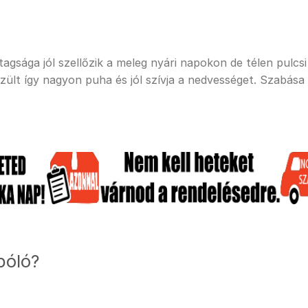
sága jól szellőzik a meleg nyári napokon de télen pulcsi a
ült így nagyon puha és jól szívja a nedvességet. Szabása
póló?