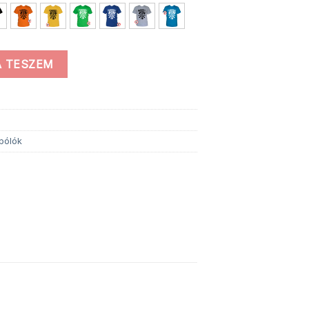
iség
 TESZEM
pólók