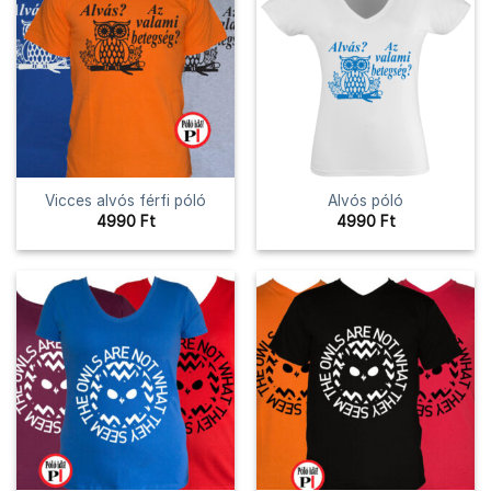
Vicces alvós férfi póló
Alvós póló
4990
Ft
4990
Ft