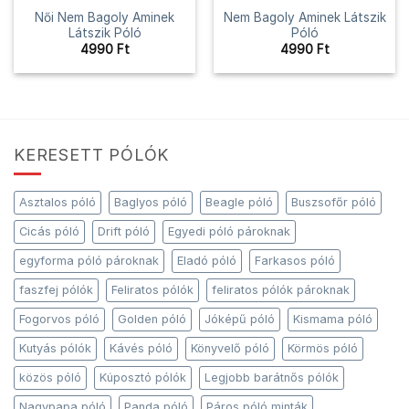
Női Nem Bagoly Aminek
Nem Bagoly Aminek Látszik
Látszik Póló
Póló
4990
Ft
4990
Ft
KERESETT PÓLÓK
Asztalos póló
Baglyos póló
Beagle póló
Buszsofőr póló
Cicás póló
Drift póló
Egyedi póló pároknak
egyforma póló pároknak
Eladó póló
Farkasos póló
faszfej pólók
Feliratos pólók
feliratos pólók pároknak
Fogorvos póló
Golden póló
Jóképű póló
Kismama póló
Kutyás pólók
Kávés póló
Könyvelő póló
Körmös póló
közös póló
Kúposztó pólók
Legjobb barátnős pólók
Nagypapa póló
Panda póló
Páros póló minták