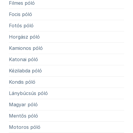
Filmes póló
Focis póló
Fotós póló
Horgász póló
Kamionos póló
Katonai póló
Kézilabda póló
Kondis póló
Lánybúcsús póló
Magyar póló
Mentős póló
Motoros póló