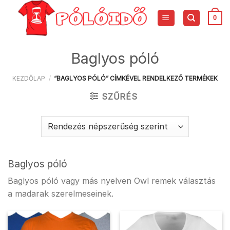
Skip
to
0
content
Baglyos póló
KEZDŐLAP
/
“BAGLYOS PÓLÓ” CÍMKÉVEL RENDELKEZŐ TERMÉKEK
SZŰRÉS
Baglyos póló
Baglyos póló vagy más nyelven Owl remek választás
a madarak szerelmeseinek.