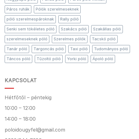
Páros ruhák
Pólók szerelmeseknek
póló szerelmespároknak
Rally póló
Senki sem tökéletes póló
Szakács póló
Szakállas póló
szerelmeseknek póló
Szerelmes pólók
Tacskó póló
Tanár póló
Targoncás póló
Taxi póló
Tudományos póló
Táncos póló
Tűzoltó póló
Yorki póló
Ápoló póló
KAPCSOLAT
Hétfőtől – péntekig
10:00 – 12:00
14:00 – 18:00
poloidougyfel@gmail.com