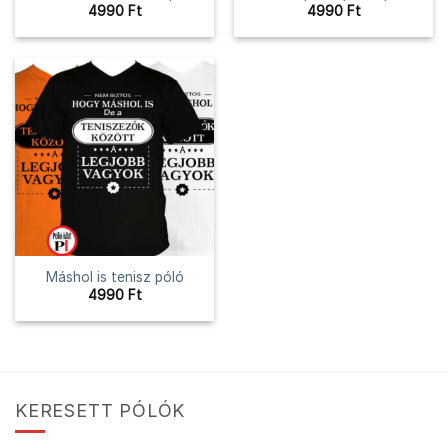
4990
Ft
4990
Ft
Máshol is tenisz póló
4990
Ft
KERESETT PÓLÓK