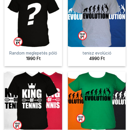
Random meglepetés póló
tenisz evolúció
1990
Ft
4990
Ft