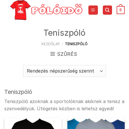
Skip
to
0
content
Teniszpóló
KEZDŐLAP
/
TENISZPÓLÓ
SZŰRÉS
Teniszpóló
Teniszpóló azoknak a sportolóknak akiknek a tenisz a
szenvedélyük. Ütögetés közben is lehetsz egyedi!