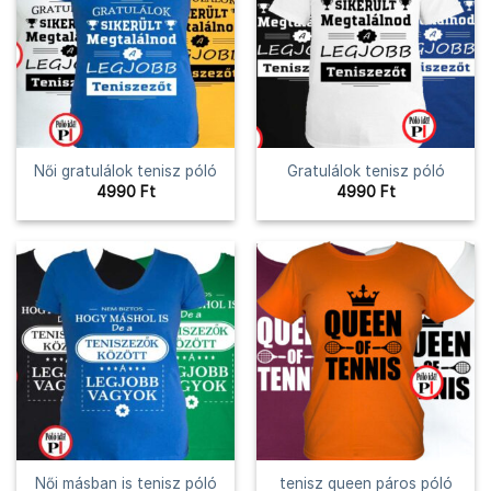
Női gratulálok tenisz póló
Gratulálok tenisz póló
4990
Ft
4990
Ft
Női másban is tenisz póló
tenisz queen páros póló