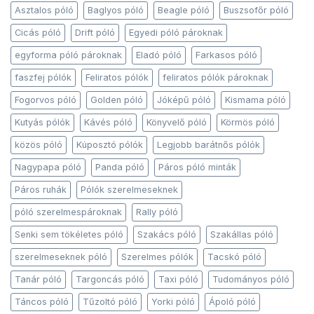
Asztalos póló
Baglyos póló
Beagle póló
Buszsofőr póló
Cicás póló
Drift póló
Egyedi póló pároknak
egyforma póló pároknak
Eladó póló
Farkasos póló
faszfej pólók
Feliratos pólók
feliratos pólók pároknak
Fogorvos póló
Golden póló
Jóképű póló
Kismama póló
Kutyás pólók
Kávés póló
Könyvelő póló
Körmös póló
közös póló
Kúposztó pólók
Legjobb barátnős pólók
Nagypapa póló
Panda póló
Páros póló minták
Páros ruhák
Pólók szerelmeseknek
póló szerelmespároknak
Rally póló
Senki sem tökéletes póló
Szakács póló
Szakállas póló
szerelmeseknek póló
Szerelmes pólók
Tacskó póló
Tanár póló
Targoncás póló
Taxi póló
Tudományos póló
Táncos póló
Tűzoltó póló
Yorki póló
Ápoló póló