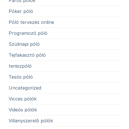
Páros pólók
Póker póló
Póló tervezés online
Programozó póló
Szülinapi póló
Tejfakasztó póló
teniszpóló
Tesós póló
Uncategorized
Vicces pólók
Videós pólók
Villanyszerelő pólók