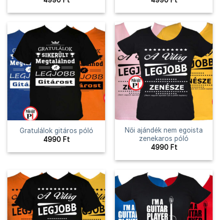
Női ajándék nem egoista
Gratulálok gitáros póló
zenekaros póló
4990
Ft
4990
Ft