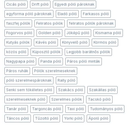
Cicás póló
Drift póló
Egyedi póló pároknak
egyforma póló pároknak
Eladó póló
Farkasos póló
faszfej pólók
Feliratos pólók
feliratos pólók pároknak
Fogorvos póló
Golden póló
Jóképű póló
Kismama póló
Kutyás pólók
Kávés póló
Könyvelő póló
Körmös póló
közös póló
Kúposztó pólók
Legjobb barátnős pólók
Nagypapa póló
Panda póló
Páros póló minták
Páros ruhák
Pólók szerelmeseknek
póló szerelmespároknak
Rally póló
Senki sem tökéletes póló
Szakács póló
Szakállas póló
szerelmeseknek póló
Szerelmes pólók
Tacskó póló
Tanár póló
Targoncás póló
Taxi póló
Tudományos póló
Táncos póló
Tűzoltó póló
Yorki póló
Ápoló póló