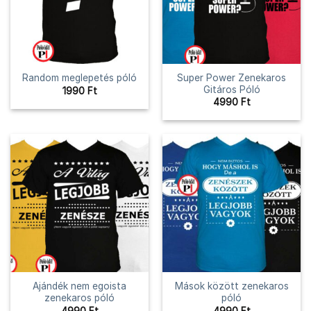
Super Power Zenekaros
Random meglepetés póló
Gitáros Póló
1990
Ft
4990
Ft
Ajándék nem egoista
Mások között zenekaros
zenekaros póló
póló
4990
Ft
4990
Ft