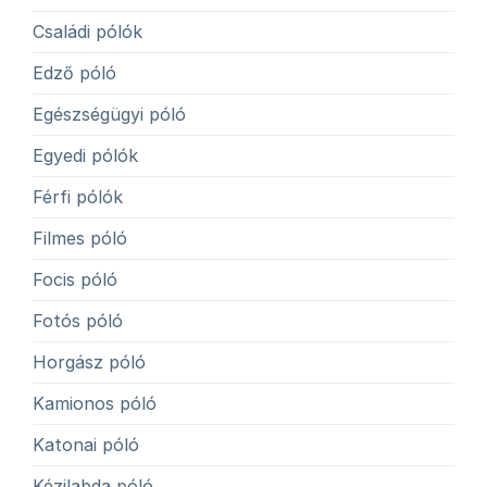
Családi pólók
Edző póló
Egészségügyi póló
Egyedi pólók
Férfi pólók
Filmes póló
Focis póló
Fotós póló
Horgász póló
Kamionos póló
Katonai póló
Kézilabda póló