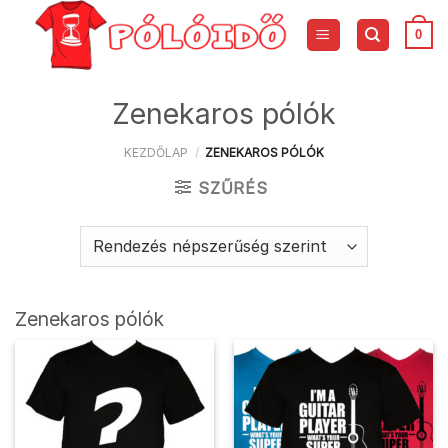
Skip
to
0
content
Zenekaros pólók
KEZDŐLAP
/
ZENEKAROS PÓLÓK
SZŰRÉS
Zenekaros pólók