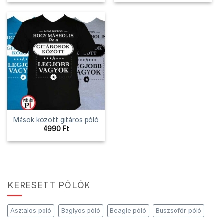
Mások között gitáros póló
4990
Ft
KERESETT PÓLÓK
Asztalos póló
Baglyos póló
Beagle póló
Buszsofőr póló