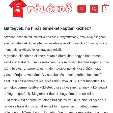
Skip
to
0
content
Mit tegyek, ha hibás terméket kaptam kézhez?
A webáruházban feltüntetett képek csak iránymutatóak, azok a valóságban
eltérőek lehetnek. Ez esetben a vásárlás átvételtől számítva 14 napig vissza
mondható, a költség teljes árát megtérítjük.
A gondos ellenőrzés ellenére ritkán előfordulhat, hogy hibás termék
kerül kiszállításra. Ilyen esetekben, ha a minőségi hiányosságért a Póló
Idő a felelős, a termékeket minden további nélkül kicseréljük, vagy
visszatérítjük a vételárat. A visszaküldés következtében keletkező
szállítási költségeket teljes egészében átvállaljuk. Ettől függetlenül a
terméket bérmentesítve küldjétek vissza hozzánk, aminek a költségeit
utólag megtérítjük. Megkérünk titeket, hogy értesítés nélkül ne
küldjetek vissza terméket, előbb közöljétek velünk a hiba jellegét és a
rendelés tranzakciószámát e-mail formájában az itt látható címen:
poloidougyfel@gmail.com Ezt követően a szerviz munkatársai azonnal