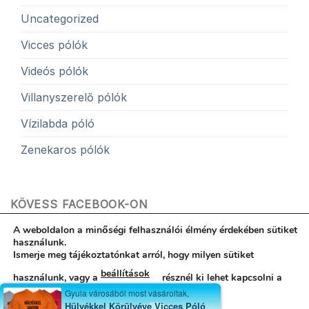
Uncategorized
Vicces pólók
Videós pólók
Villanyszerelő pólók
Vízilabda póló
Zenekaros pólók
KÖVESS FACEBOOK-ON
A weboldalon a minőségi felhasználói élmény érdekében sütiket
használunk.
Ismerje meg tájékoztatónkat arról, hogy milyen sütiket
beállítások
használunk, vagy a
résznél ki lehet kapcsolni a
Hibabejelentés
ÁSZF
Egyedi póló garancia
Kapcsolat
Gyula városából most vásároltak,
Rólunk
Adatvédelemi nyilatkozat
használatukat.
Hülyékkel Körülvéve Vicces Póló