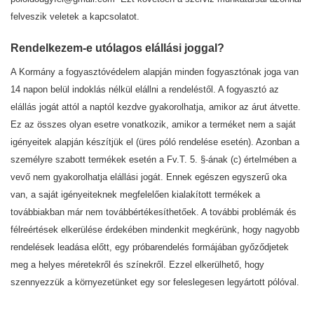
felveszik veletek a kapcsolatot.
Rendelkezem-e utólagos elállási joggal?
A Kormány a fogyasztóvédelem alapján minden fogyasztónak joga van
14 napon belül indoklás nélkül elállni a rendeléstől. A fogyasztó az
elállás jogát attól a naptól kezdve gyakorolhatja, amikor az árut átvette.
Ez az összes olyan esetre vonatkozik, amikor a terméket nem a saját
igényeitek alapján készítjük el (üres póló rendelése esetén). Azonban a
személyre szabott termékek esetén a Fv.T. 5. §-ának (c) értelmében a
vevő nem gyakorolhatja elállási jogát. Ennek egészen egyszerű oka
van, a saját igényeiteknek megfelelően kialakított termékek a
továbbiakban már nem továbbértékesíthetőek. A további problémák és
félreértések elkerülése érdekében mindenkit megkérünk, hogy nagyobb
rendelések leadása előtt, egy próbarendelés formájában győződjetek
meg a helyes méretekről és színekről. Ezzel elkerülhető, hogy
szennyezzük a környezetünket egy sor feleslegesen legyártott pólóval.