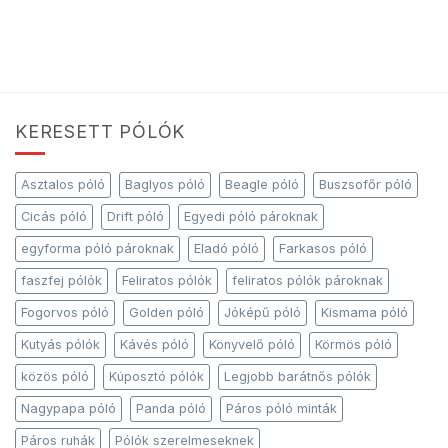
KERESETT PÓLÓK
Asztalos póló
Baglyos póló
Beagle póló
Buszsofőr póló
Cicás póló
Drift póló
Egyedi póló pároknak
egyforma póló pároknak
Eladó póló
Farkasos póló
faszfej pólók
Feliratos pólók
feliratos pólók pároknak
Fogorvos póló
Golden póló
Jóképű póló
Kismama póló
Kutyás pólók
Kávés póló
Könyvelő póló
Körmös póló
közös póló
Kúposztó pólók
Legjobb barátnős pólók
Nagypapa póló
Panda póló
Páros póló minták
Páros ruhák
Pólók szerelmeseknek