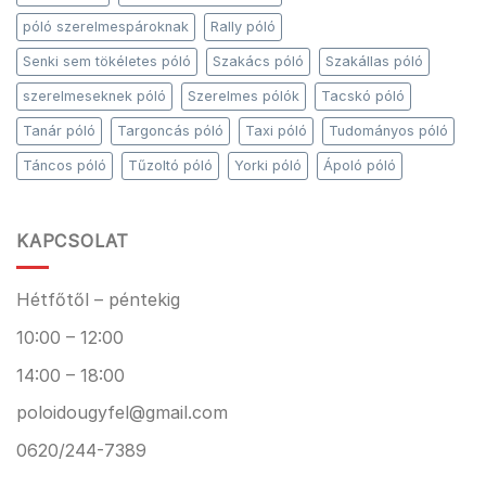
póló szerelmespároknak
Rally póló
Senki sem tökéletes póló
Szakács póló
Szakállas póló
szerelmeseknek póló
Szerelmes pólók
Tacskó póló
Tanár póló
Targoncás póló
Taxi póló
Tudományos póló
Táncos póló
Tűzoltó póló
Yorki póló
Ápoló póló
KAPCSOLAT
Hétfőtől – péntekig
10:00 – 12:00
14:00 – 18:00
poloidougyfel@gmail.com
0620/244-7389