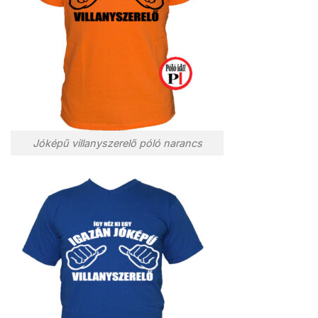
Jóképű villanyszerelő póló narancs