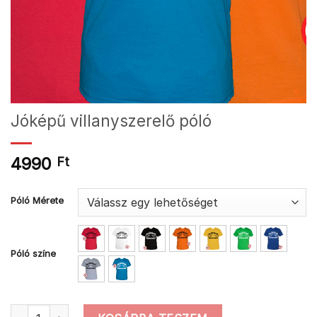
Jóképű villanyszerelő póló
4990
Ft
Póló Mérete
Póló színe
Jóképű villanyszerelő póló mennyiség