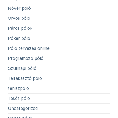
Nővér póló
Orvos póló
Páros pólók
Póker póló
Póló tervezés online
Programozó póló
Szülinapi póló
Tejfakasztó póló
teniszpóló
Tesós póló
Uncategorized