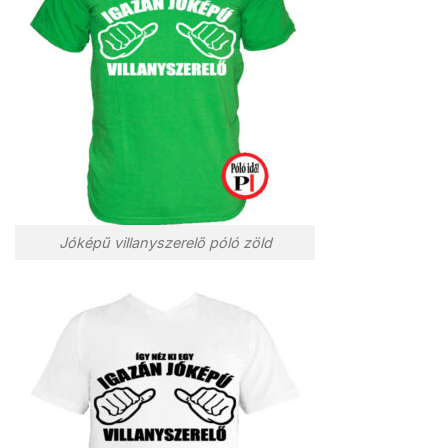
Jóképű villanyszerelő póló zöld