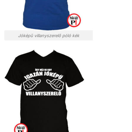
Jóképű villanyszerelő póló kék