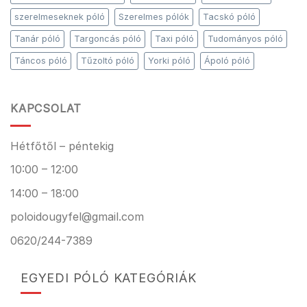
szerelmeseknek póló
Szerelmes pólók
Tacskó póló
Tanár póló
Targoncás póló
Taxi póló
Tudományos póló
Táncos póló
Tűzoltó póló
Yorki póló
Ápoló póló
KAPCSOLAT
Hétfőtől – péntekig
10:00 – 12:00
14:00 – 18:00
poloidougyfel@gmail.com
0620/244-7389
EGYEDI PÓLÓ KATEGÓRIÁK