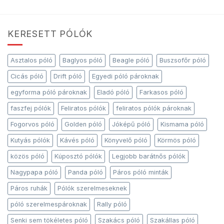
KERESETT PÓLÓK
Asztalos póló
Baglyos póló
Beagle póló
Buszsofőr póló
Cicás póló
Drift póló
Egyedi póló pároknak
egyforma póló pároknak
Eladó póló
Farkasos póló
faszfej pólók
Feliratos pólók
feliratos pólók pároknak
Fogorvos póló
Golden póló
Jóképű póló
Kismama póló
Kutyás pólók
Kávés póló
Könyvelő póló
Körmös póló
közös póló
Kúposztó pólók
Legjobb barátnős pólók
Nagypapa póló
Panda póló
Páros póló minták
Páros ruhák
Pólók szerelmeseknek
póló szerelmespároknak
Rally póló
Senki sem tökéletes póló
Szakács póló
Szakállas póló