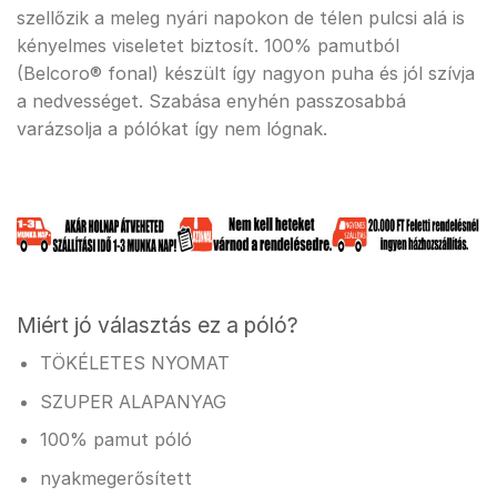
szellőzik a meleg nyári napokon de télen pulcsi alá is
kényelmes viseletet biztosít. 100% pamutból
(Belcoro® fonal) készült így nagyon puha és jól szívja
a nedvességet. Szabása enyhén passzosabbá
varázsolja a pólókat így nem lógnak.
Miért jó választás ez a póló?
TÖKÉLETES NYOMAT
SZUPER ALAPANYAG
100% pamut póló
nyakmegerősített