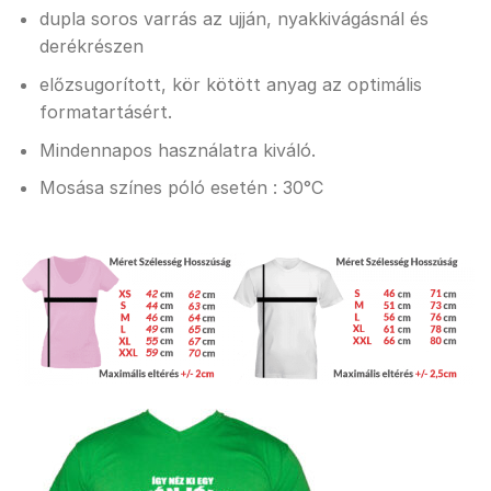
dupla soros varrás az ujján, nyakkivágásnál és
derékrészen
előzsugorított, kör kötött anyag az optimális
formatartásért.
Mindennapos használatra kiváló.
Mosása színes póló esetén : 30°C