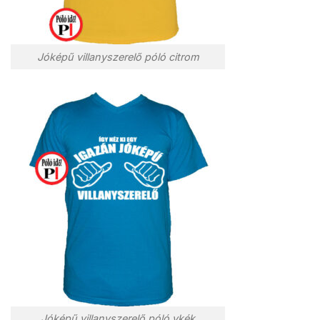
Jóképű villanyszerelő póló citrom
Jóképű villanyszerelő póló vkék