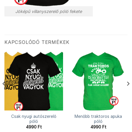
Jóképű villanyszerelő póló fekete
KAPCSOLÓDÓ TERMÉKEK
Csak nyugi autószerelő
Menőbb traktoros apuka
póló
póló
4990
Ft
4990
Ft