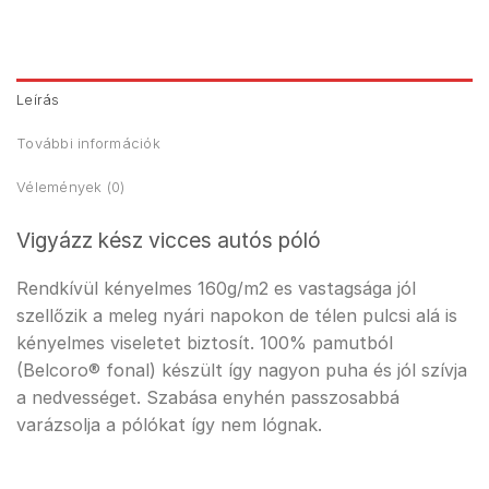
Leírás
További információk
Vélemények (0)
Vigyázz kész vicces autós póló
Rendkívül kényelmes 160g/m2 es vastagsága jól
szellőzik a meleg nyári napokon de télen pulcsi alá is
kényelmes viseletet biztosít. 100% pamutból
(Belcoro® fonal) készült így nagyon puha és jól szívja
a nedvességet. Szabása enyhén passzosabbá
varázsolja a pólókat így nem lógnak.