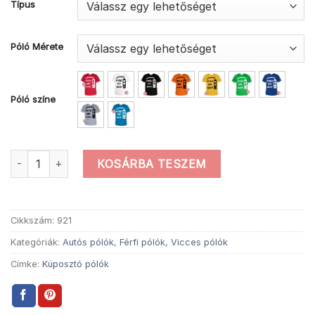
Típus
Póló Mérete
Póló színe
Vigyázz kúposztó vicces autós póló mennyiség
KOSÁRBA TESZEM
Cikkszám:
921
Kategóriák:
Autós pólók
,
Férfi pólók
,
Vicces pólók
Címke:
Kúposztó pólók