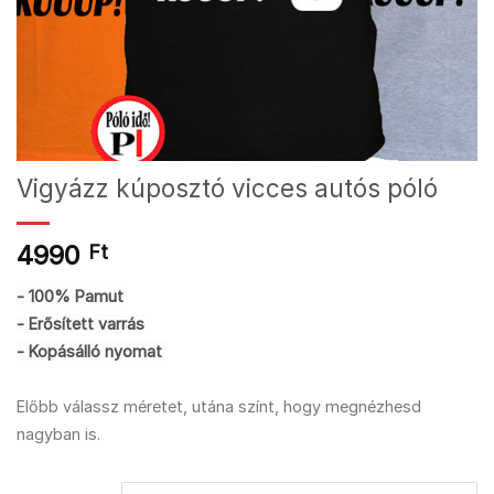
Vigyázz kúposztó vicces autós póló
4990
Ft
- 100% Pamut
- Erősített varrás
- Kopásálló nyomat
Előbb válassz méretet, utána színt, hogy megnézhesd
nagyban is.