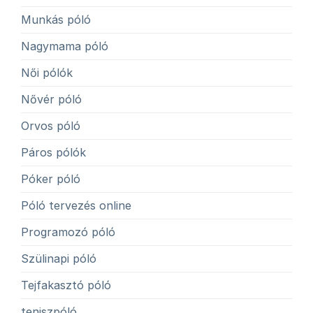
Munkás póló
Nagymama póló
Női pólók
Nővér póló
Orvos póló
Páros pólók
Póker póló
Póló tervezés online
Programozó póló
Szülinapi póló
Tejfakasztó póló
teniszpóló