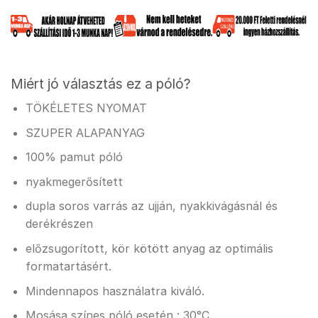
Miért jó választás ez a póló?
TÖKÉLETES NYOMAT
SZUPER ALAPANYAG
100% pamut póló
nyakmegerősített
dupla soros varrás az ujján, nyakkivágásnál és
derékrészen
előzsugorított, kör kötött anyag az optimális
formatartásért.
Mindennapos használatra kiváló.
Mosása színes póló esetén : 30°C