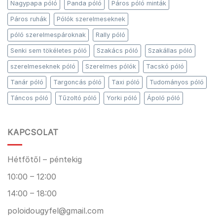
Nagypapa póló
Panda póló
Páros póló minták
Páros ruhák
Pólók szerelmeseknek
póló szerelmespároknak
Rally póló
Senki sem tökéletes póló
Szakács póló
Szakállas póló
szerelmeseknek póló
Szerelmes pólók
Tacskó póló
Tanár póló
Targoncás póló
Taxi póló
Tudományos póló
Táncos póló
Tűzoltó póló
Yorki póló
Ápoló póló
KAPCSOLAT
Hétfőtől – péntekig
10:00 – 12:00
14:00 – 18:00
poloidougyfel@gmail.com