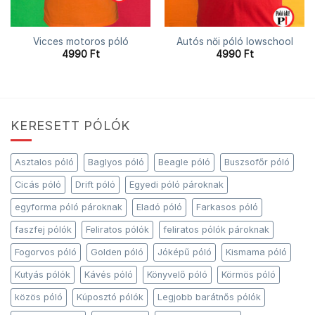
Vicces motoros póló
Autós női póló lowschool
4990
Ft
4990
Ft
KERESETT PÓLÓK
Asztalos póló
Baglyos póló
Beagle póló
Buszsofőr póló
Cicás póló
Drift póló
Egyedi póló pároknak
egyforma póló pároknak
Eladó póló
Farkasos póló
faszfej pólók
Feliratos pólók
feliratos pólók pároknak
Fogorvos póló
Golden póló
Jóképű póló
Kismama póló
Kutyás pólók
Kávés póló
Könyvelő póló
Körmös póló
közös póló
Kúposztó pólók
Legjobb barátnős pólók