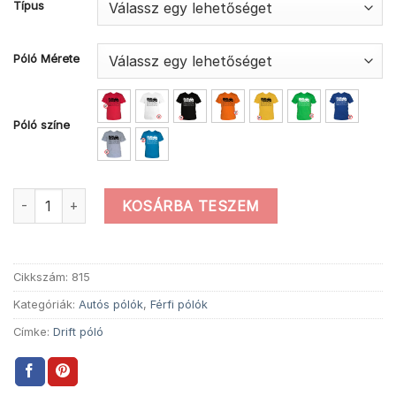
Típus
Póló Mérete
Póló színe
Drift not your mouth autós póló mennyiség
KOSÁRBA TESZEM
Cikkszám:
815
Kategóriák:
Autós pólók
,
Férfi pólók
Címke:
Drift póló