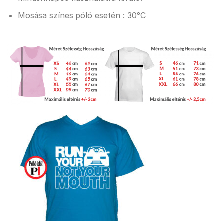
Mosása színes póló esetén : 30°C