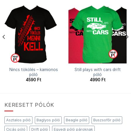
Nincs tökölés – kamionos
Still plays with cars drift
póló
póló
4590
Ft
4990
Ft
KERESETT PÓLÓK
Asztalos póló
Baglyos póló
Beagle póló
Buszsofőr póló
Cicás póló
Drift póló
Egyedi póló pároknak