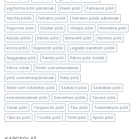
egyforma póló pároknak
Eladó póló
Farkasos póló
faszfej pólók
Feliratos pólók
feliratos pólók pároknak
Fogorvos póló
Golden póló
Jóképű póló
Kismama póló
Kutyás pólók
Kávés póló
Könyvelő póló
Körmös póló
közös póló
Kúposztó pólók
Legjobb barátnős pólók
Nagypapa póló
Panda póló
Páros póló minták
Páros ruhák
Pólók szerelmeseknek
póló szerelmespároknak
Rally póló
Senki sem tökéletes póló
Szakács póló
Szakállas póló
szerelmeseknek póló
Szerelmes pólók
Tacskó póló
Tanár póló
Targoncás póló
Taxi póló
Tudományos póló
Táncos póló
Tűzoltó póló
Yorki póló
Ápoló póló