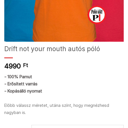
Drift not your mouth autós póló
4990
Ft
- 100% Pamut
- Erősített varrás
- Kopásálló nyomat
Előbb válassz méretet, utána színt, hogy megnézhesd
nagyban is.