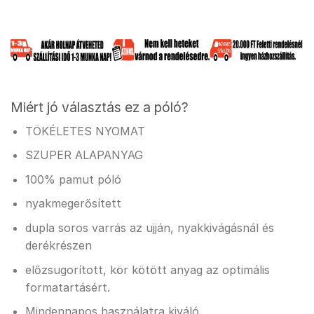
Miért jó választás ez a póló?
TÖKÉLETES NYOMAT
SZUPER ALAPANYAG
100% pamut póló
nyakmegerősített
dupla soros varrás az ujján, nyakkivágásnál és
derékrészen
előzsugorított, kör kötött anyag az optimális
formatartásért.
Mindennapos használatra kiváló.