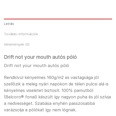
Leírás
További információk
Vélemények (0)
Drift not your mouth autós póló
Drift not your mouth autós póló
Rendkívül kényelmes 160g/m2 es vastagsága jól
szellőzik a meleg nyári napokon de télen pulcsi alá is
kényelmes viseletet biztosít. 100% pamutból
(Belcoro® fonal) készült így nagyon puha és jól szívja
a nedvességet. Szabása enyhén passzosabbá
varázsolja a pólókat így nem lógnak.