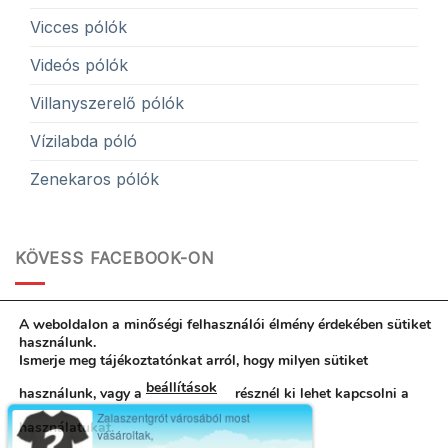
Vicces pólók
Videós pólók
Villanyszerelő pólók
Vízilabda póló
Zenekaros pólók
KÖVESS FACEBOOK-ON
Póló idő
A weboldalon a minőségi felhasználói élmény érdekében sütiket
használunk.
Ismerje meg tájékoztatónkat arról, hogy milyen sütiket
beállítások
használunk, vagy a
résznél ki lehet kapcsolni a
Hibabejelentés
ÁSZF
Egyedi póló garancia
Kapcsolat
Rólunk
Adatvédelemi nyilatkozat
használatukat.