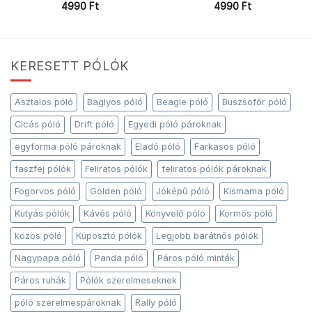
4990
Ft
4990
Ft
KERESETT PÓLÓK
Asztalos póló
Baglyos póló
Beagle póló
Buszsofőr póló
Cicás póló
Drift póló
Egyedi póló pároknak
egyforma póló pároknak
Eladó póló
Farkasos póló
faszfej pólók
Feliratos pólók
feliratos pólók pároknak
Fogorvos póló
Golden póló
Jóképű póló
Kismama póló
Kutyás pólók
Kávés póló
Könyvelő póló
Körmös póló
közös póló
Kúposztó pólók
Legjobb barátnős pólók
Nagypapa póló
Panda póló
Páros póló minták
Páros ruhák
Pólók szerelmeseknek
póló szerelmespároknak
Rally póló