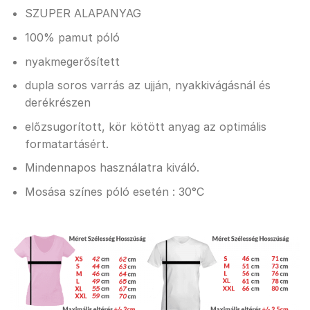
SZUPER ALAPANYAG
100% pamut póló
nyakmegerősített
dupla soros varrás az ujján, nyakkivágásnál és
derékrészen
előzsugorított, kör kötött anyag az optimális
formatartásért.
Mindennapos használatra kiváló.
Mosása színes póló esetén : 30°C