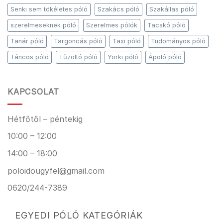
Senki sem tökéletes póló
Szakács póló
Szakállas póló
szerelmeseknek póló
Szerelmes pólók
Tacskó póló
Tanár póló
Targoncás póló
Taxi póló
Tudományos póló
Táncos póló
Tűzoltó póló
Yorki póló
Ápoló póló
KAPCSOLAT
Hétfőtől – péntekig
10:00 – 12:00
14:00 – 18:00
poloidougyfel@gmail.com
0620/244-7389
EGYEDI PÓLÓ KATEGÓRIÁK