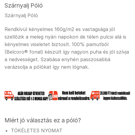
Szárnyalj Póló
Szárnyalj Póló
Rendkívül kényelmes 160g/m2 es vastagsága jól
szellőzik a meleg nyári napokon de télen pulcsi alá is
kényelmes viseletet biztosít. 100% pamutból
(Belcoro® fonal) készült így nagyon puha és jól szívja
a nedvességet. Szabása enyhén passzosabbá
varázsolja a pólókat így nem lógnak.
Miért jó választás ez a póló?
TÖKÉLETES NYOMAT