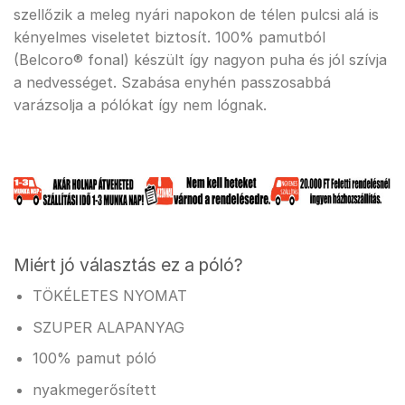
szellőzik a meleg nyári napokon de télen pulcsi alá is
kényelmes viseletet biztosít. 100% pamutból
(Belcoro® fonal) készült így nagyon puha és jól szívja
a nedvességet. Szabása enyhén passzosabbá
varázsolja a pólókat így nem lógnak.
Miért jó választás ez a póló?
TÖKÉLETES NYOMAT
SZUPER ALAPANYAG
100% pamut póló
nyakmegerősített