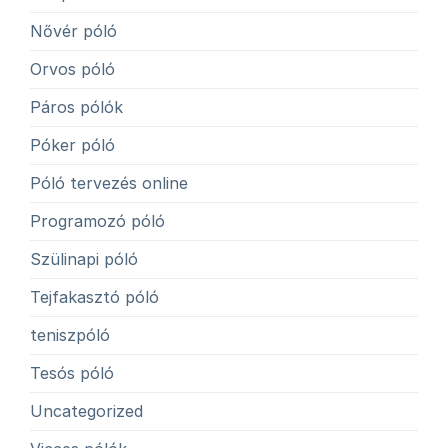
Nővér póló
Orvos póló
Páros pólók
Póker póló
Póló tervezés online
Programozó póló
Szülinapi póló
Tejfakasztó póló
teniszpóló
Tesós póló
Uncategorized