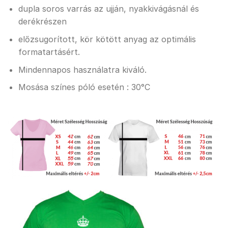
dupla soros varrás az ujján, nyakkivágásnál és
derékrészen
előzsugorított, kör kötött anyag az optimális
formatartásért.
Mindennapos használatra kiváló.
Mosása színes póló esetén : 30°C