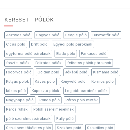
KERESETT PÓLÓK
Asztalos póló
Baglyos póló
Beagle póló
Buszsofőr póló
Cicás póló
Drift póló
Egyedi póló pároknak
egyforma póló pároknak
Eladó póló
Farkasos póló
faszfej pólók
Feliratos pólók
feliratos pólók pároknak
Fogorvos póló
Golden póló
Jóképű póló
Kismama póló
Kutyás pólók
Kávés póló
Könyvelő póló
Körmös póló
közös póló
Kúposztó pólók
Legjobb barátnős pólók
Nagypapa póló
Panda póló
Páros póló minták
Páros ruhák
Pólók szerelmeseknek
póló szerelmespároknak
Rally póló
Senki sem tökéletes póló
Szakács póló
Szakállas póló