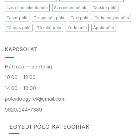
szerelmeseknek póló
Szerelmes pólók
Tacskó póló
Tanár póló
Targoncás póló
Taxi póló
Tudományos póló
Táncos póló
Tűzoltó póló
Yorki póló
Ápoló póló
KAPCSOLAT
Hétfőtől – péntekig
10:00 – 12:00
14:00 – 18:00
poloidougyfel@gmail.com
0620/244-7389
EGYEDI PÓLÓ KATEGÓRIÁK