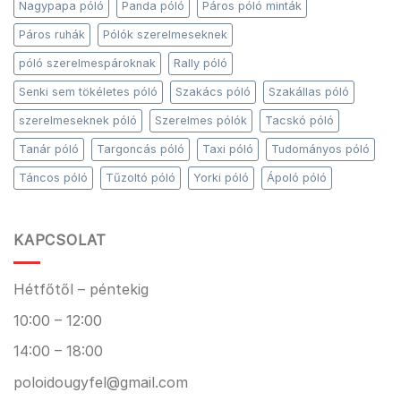
Nagypapa póló
Panda póló
Páros póló minták
Páros ruhák
Pólók szerelmeseknek
póló szerelmespároknak
Rally póló
Senki sem tökéletes póló
Szakács póló
Szakállas póló
szerelmeseknek póló
Szerelmes pólók
Tacskó póló
Tanár póló
Targoncás póló
Taxi póló
Tudományos póló
Táncos póló
Tűzoltó póló
Yorki póló
Ápoló póló
KAPCSOLAT
Hétfőtől – péntekig
10:00 – 12:00
14:00 – 18:00
poloidougyfel@gmail.com