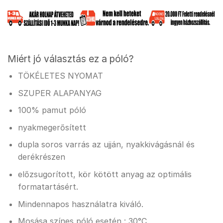
Miért jó választás ez a póló?
TÖKÉLETES NYOMAT
SZUPER ALAPANYAG
100% pamut póló
nyakmegerősített
dupla soros varrás az ujján, nyakkivágásnál és
derékrészen
előzsugorított, kör kötött anyag az optimális
formatartásért.
Mindennapos használatra kiváló.
Mosása színes póló esetén : 30°C