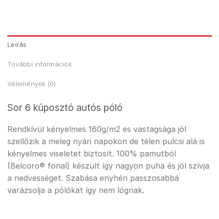
Leírás
További információk
Vélemények (0)
Sor 6 kúposztó autós póló
Rendkívül kényelmes 160g/m2 es vastagsága jól
szellőzik a meleg nyári napokon de télen pulcsi alá is
kényelmes viseletet biztosít. 100% pamutból
(Belcoro® fonal) készült így nagyon puha és jól szívja
a nedvességet. Szabása enyhén passzosabbá
varázsolja a pólókat így nem lógnak.