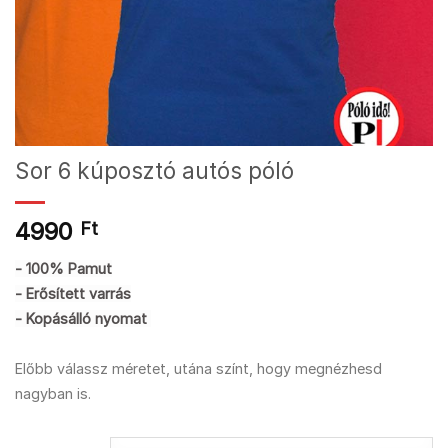
Sor 6 kúposztó autós póló
4990
Ft
- 100% Pamut
- Erősített varrás
- Kopásálló nyomat
Előbb válassz méretet, utána színt, hogy megnézhesd
nagyban is.