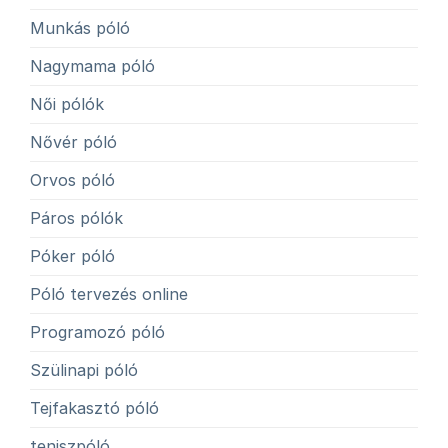
Munkás póló
Nagymama póló
Női pólók
Nővér póló
Orvos póló
Páros pólók
Póker póló
Póló tervezés online
Programozó póló
Szülinapi póló
Tejfakasztó póló
teniszpóló