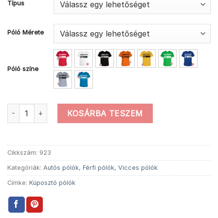
Típus
Póló Mérete
Póló színe
Sor 6 kúposztó autós póló mennyiség
KOSÁRBA TESZEM
Cikkszám:
923
Kategóriák:
Autós pólók
,
Férfi pólók
,
Vicces pólók
Címke:
Kúposztó pólók