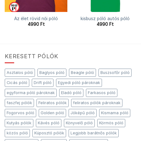
Az élet rövid női póló
kisbusz póló autós póló
4990
Ft
4990
Ft
KERESETT PÓLÓK
Asztalos póló
Baglyos póló
Beagle póló
Buszsofőr póló
Cicás póló
Drift póló
Egyedi póló pároknak
egyforma póló pároknak
Eladó póló
Farkasos póló
faszfej pólók
Feliratos pólók
feliratos pólók pároknak
Fogorvos póló
Golden póló
Jóképű póló
Kismama póló
Kutyás pólók
Kávés póló
Könyvelő póló
Körmös póló
közös póló
Kúposztó pólók
Legjobb barátnős pólók