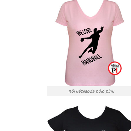
női kézilabda póló pink