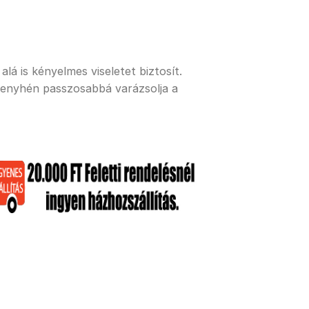
lá is kényelmes viseletet biztosít.
 enyhén passzosabbá varázsolja a