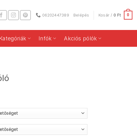
0
06202447389
Belépés
Kosár /
0
Ft
Kategóriák
Infók
Akciós pólók
óló