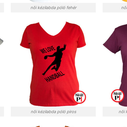
női kézilabda póló fehér
női
női kézilabda póló piros
női 