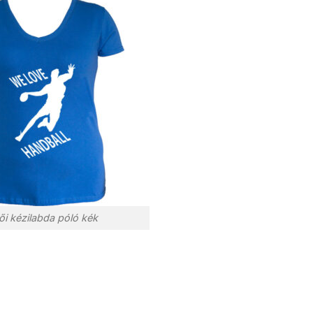
ői kézilabda póló kék