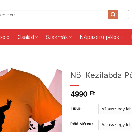
póló
Család
Szakmák
Népszerű pólók
Női Kézilabda P
4990
Ft
Típus
Póló Mérete