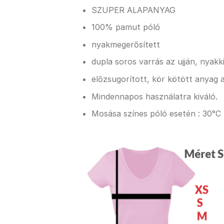
SZUPER ALAPANYAG
100% pamut póló
nyakmegerősített
dupla soros varrás az ujján, nyak
előzsugorított, kör kötött anyag a
Mindennapos használatra kiváló.
Mosása színes póló esetén : 30°C