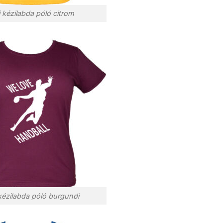
 kézilabda póló citrom
kézilabda póló burgundi