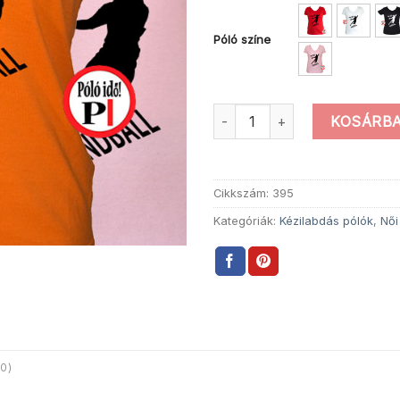
Póló színe
Női Kézilabda Póló mennyiség
KOSÁRBA
Cikkszám:
395
Kategóriák:
Kézilabdás pólók
,
Női
0)