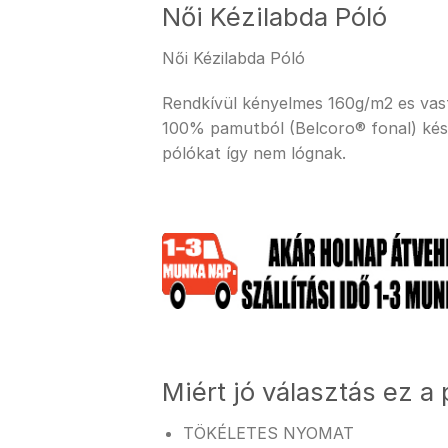
Női Kézilabda Póló
Női Kézilabda Póló
Rendkívül kényelmes 160g/m2 es vastag
100% pamutból (Belcoro® fonal) kész
pólókat így nem lógnak.
Miért jó választás ez a 
TÖKÉLETES NYOMAT