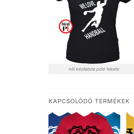
női kézilabda póló fekete
KAPCSOLÓDÓ TERMÉKEK