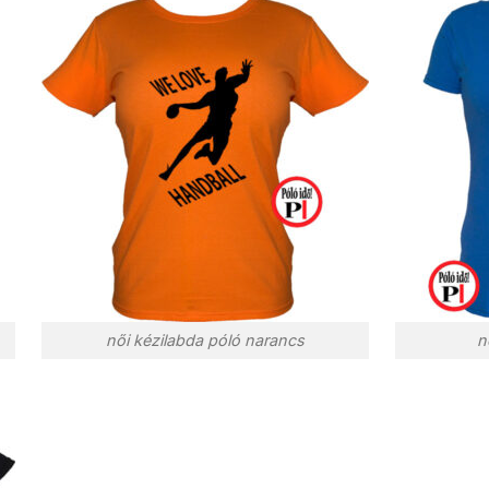
női kézilabda póló narancs
n