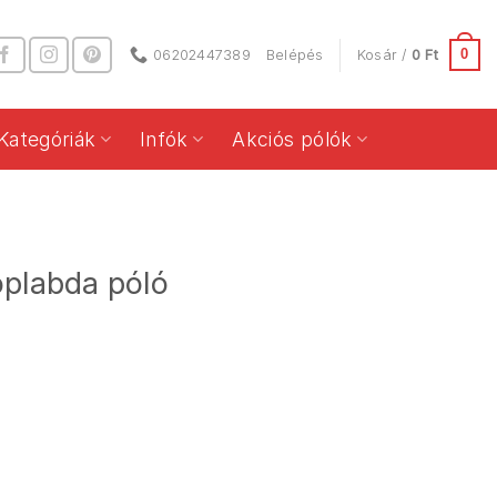
0
06202447389
Belépés
Kosár /
0
Ft
Kategóriák
Infók
Akciós pólók
öplabda póló