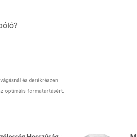
póló?
kivágásnál és derékrészen
z optimális formatartásért.