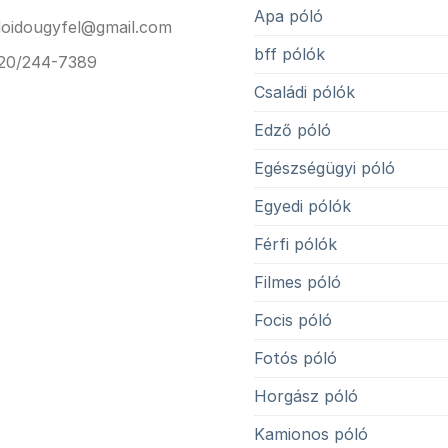
Apa póló
loidougyfel@gmail.com
bff pólók
20/244-7389
Családi pólók
Edző póló
Egészségügyi póló
Egyedi pólók
Férfi pólók
Filmes póló
Focis póló
Fotós póló
Horgász póló
Kamionos póló