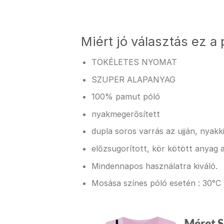
Miért jó választás ez a 
TÖKÉLETES NYOMAT
SZUPER ALAPANYAG
100% pamut póló
nyakmegerősített
dupla soros varrás az ujján, nyak
előzsugorított, kör kötött anyag a
Mindennapos használatra kiváló.
Mosása színes póló esetén : 30°C