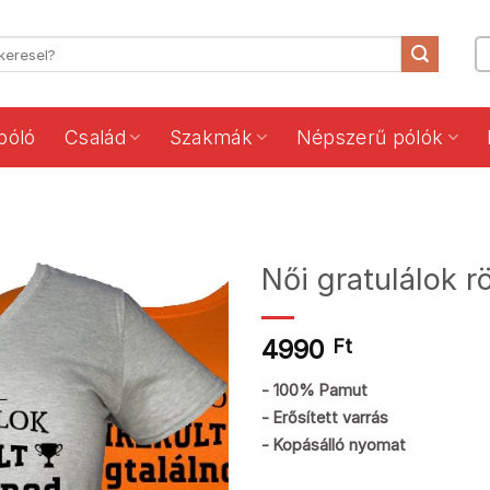
póló
Család
Szakmák
Népszerű pólók
Női gratulálok r
4990
Ft
- 100% Pamut
- Erősített varrás
- Kopásálló nyomat