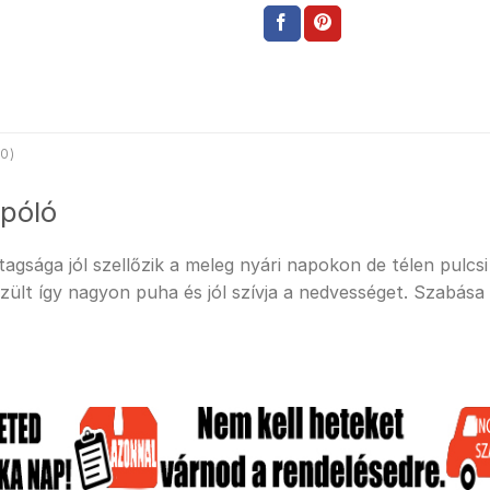
0)
 póló
sága jól szellőzik a meleg nyári napokon de télen pulcsi a
ült így nagyon puha és jól szívja a nedvességet. Szabása