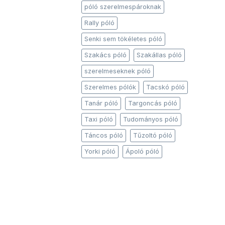
póló szerelmespároknak
Rally póló
Senki sem tökéletes póló
Szakács póló
Szakállas póló
szerelmeseknek póló
Szerelmes pólók
Tacskó póló
Tanár póló
Targoncás póló
Taxi póló
Tudományos póló
Táncos póló
Tűzoltó póló
Yorki póló
Ápoló póló