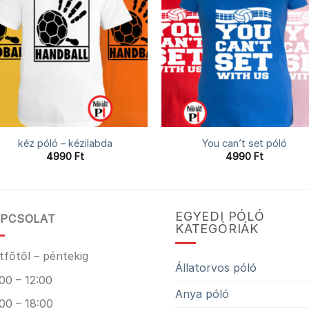
kéz póló – kézilabda
You can’t set póló
4990
Ft
4990
Ft
EGYEDI PÓLÓ
PCSOLAT
KATEGÓRIÁK
tfőtől – péntekig
Állatorvos póló
00 – 12:00
Anya póló
00 – 18:00