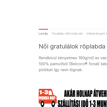
Leírás
További információk
Vélemények (
Női gratulálok röplabda
Rendkívül kényelmes 160g/m2 es vastag
100% pamutból (Belcoro® fonal) kész
pólókat így nem lógnak.