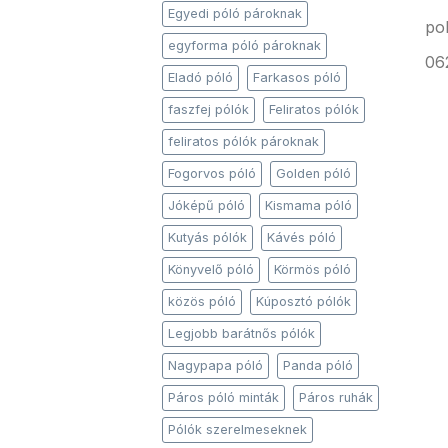
Egyedi póló pároknak
po
egyforma póló pároknak
06
Eladó póló
Farkasos póló
faszfej pólók
Feliratos pólók
feliratos pólók pároknak
Fogorvos póló
Golden póló
Jóképű póló
Kismama póló
Kutyás pólók
Kávés póló
Könyvelő póló
Körmös póló
közös póló
Kúposztó pólók
Legjobb barátnős pólók
Nagypapa póló
Panda póló
Páros póló minták
Páros ruhák
Pólók szerelmeseknek