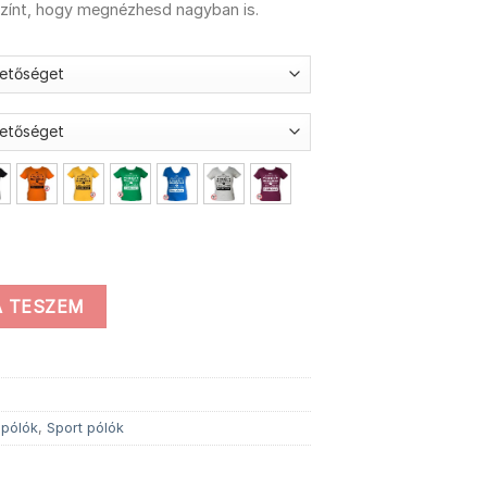
színt, hogy megnézhesd nagyban is.
mennyiség
 TESZEM
 pólók
,
Sport pólók