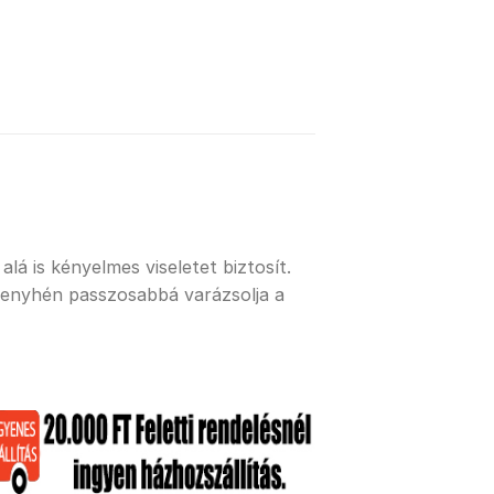
lá is kényelmes viseletet biztosít.
 enyhén passzosabbá varázsolja a