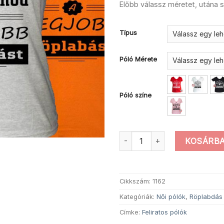
Előbb válassz méretet, utána 
Típus
Póló Mérete
Póló színe
Női gratulálok röplabda póló 
KOSÁRBA
Cikkszám:
1162
Kategóriák:
Női pólók
,
Röplabdás
Címke:
Feliratos pólók