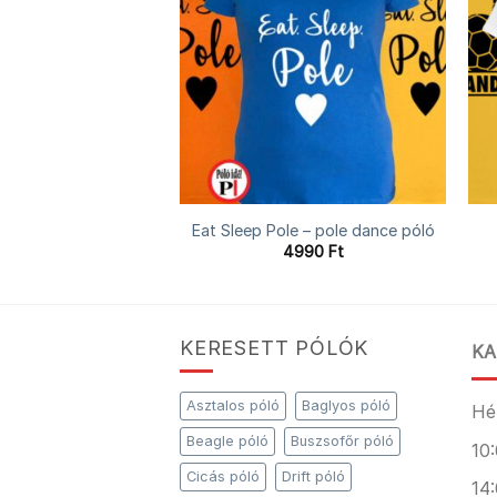
az életem póló
Eat Sleep Pole – pole dance póló
4990
Ft
4990
Ft
KERESETT PÓLÓK
KA
Asztalos póló
Baglyos póló
Hé
Beagle póló
Buszsofőr póló
10:
Cicás póló
Drift póló
14: