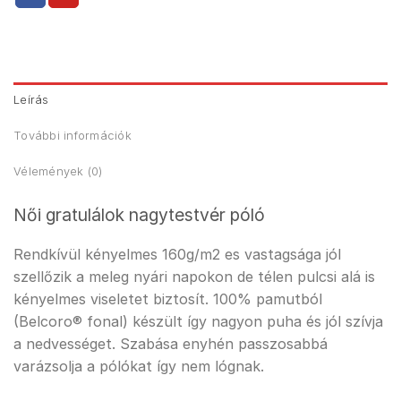
Leírás
További információk
Vélemények (0)
Női gratulálok nagytestvér póló
Rendkívül kényelmes 160g/m2 es vastagsága jól
szellőzik a meleg nyári napokon de télen pulcsi alá is
kényelmes viseletet biztosít. 100% pamutból
(Belcoro® fonal) készült így nagyon puha és jól szívja
a nedvességet. Szabása enyhén passzosabbá
varázsolja a pólókat így nem lógnak.