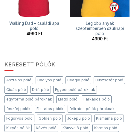
Walking Dad – családi apa
Legjobb anyák
póló
szeptemberben szülinapi
póló
4990
Ft
4990
Ft
KERESETT PÓLÓK
Asztalos póló
Baglyos póló
Beagle póló
Buszsofőr póló
Cicás póló
Drift póló
Egyedi póló pároknak
egyforma póló pároknak
Eladó póló
Farkasos póló
faszfej pólók
Feliratos pólók
feliratos pólók pároknak
Fogorvos póló
Golden póló
Jóképű póló
Kismama póló
Kutyás pólók
Kávés póló
Könyvelő póló
Körmös póló