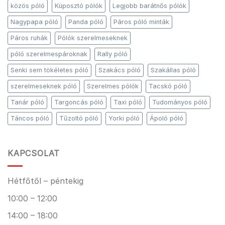
közös póló
Kúposztó pólók
Legjobb barátnős pólók
Nagypapa póló
Panda póló
Páros póló minták
Páros ruhák
Pólók szerelmeseknek
póló szerelmespároknak
Rally póló
Senki sem tökéletes póló
Szakács póló
Szakállas póló
szerelmeseknek póló
Szerelmes pólók
Tacskó póló
Tanár póló
Targoncás póló
Taxi póló
Tudományos póló
Táncos póló
Tűzoltó póló
Yorki póló
Ápoló póló
KAPCSOLAT
Hétfőtől – péntekig
10:00 – 12:00
14:00 – 18:00