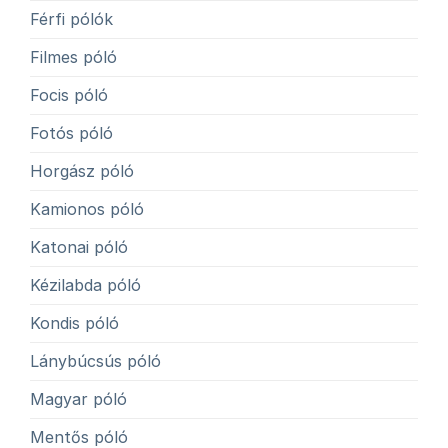
Férfi pólók
Filmes póló
Focis póló
Fotós póló
Horgász póló
Kamionos póló
Katonai póló
Kézilabda póló
Kondis póló
Lánybúcsús póló
Magyar póló
Mentős póló