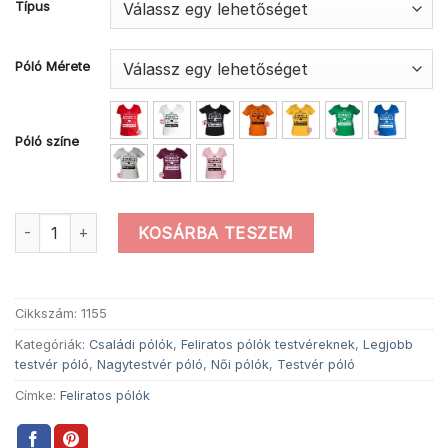
Típus
Póló Mérete
Póló színe
Női gratulálok nagytestvér póló mennyiség
KOSÁRBA TESZEM
Cikkszám:
1155
Kategóriák:
Családi pólók
,
Feliratos pólók testvéreknek
,
Legjobb
testvér póló
,
Nagytestvér póló
,
Női pólók
,
Testvér póló
Címke:
Feliratos pólók