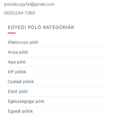
poloidougyfel@gmail.com
0620/244-7389
EGYEDI PÓLÓ KATEGÓRIÁK
Állatorvos póló
Anya póló
Apa póló
bff pólók
Családi pólók
Edző póló
Egészségügyi póló
Egyedi pólók