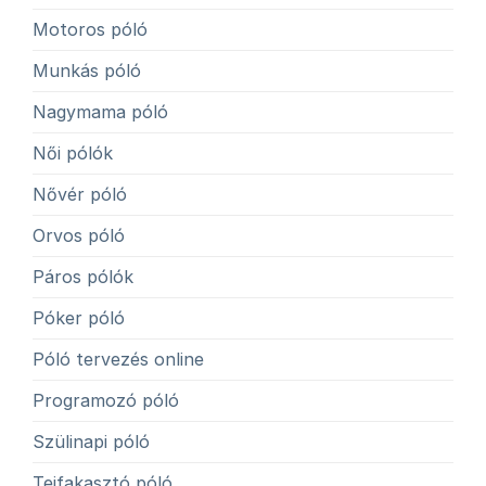
Motoros póló
Munkás póló
Nagymama póló
Női pólók
Nővér póló
Orvos póló
Páros pólók
Póker póló
Póló tervezés online
Programozó póló
Szülinapi póló
Tejfakasztó póló