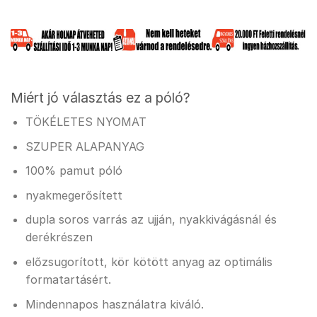
Miért jó választás ez a póló?
TÖKÉLETES NYOMAT
SZUPER ALAPANYAG
100% pamut póló
nyakmegerősített
dupla soros varrás az ujján, nyakkivágásnál és
derékrészen
előzsugorított, kör kötött anyag az optimális
formatartásért.
Mindennapos használatra kiváló.