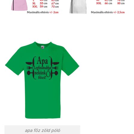
apa főz zöld póló