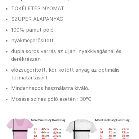
TÖKÉLETES NYOMAT
SZUPER ALAPANYAG
100% pamut póló
nyakmegerősített
dupla soros varrás az ujján, nyakkivágásnál és
derékrészen
előzsugorított, kör kötött anyag az optimális
formatartásért.
Mindennapos használatra kiváló.
Mosása színes póló esetén : 30°C