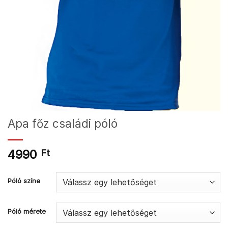
Apa főz családi póló
4990
Ft
Póló színe
Póló mérete