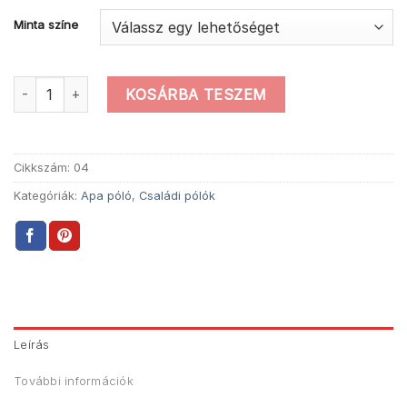
Minta színe
Apa főz családi póló mennyiség
KOSÁRBA TESZEM
Cikkszám:
04
Kategóriák:
Apa póló
,
Családi pólók
Leírás
További információk