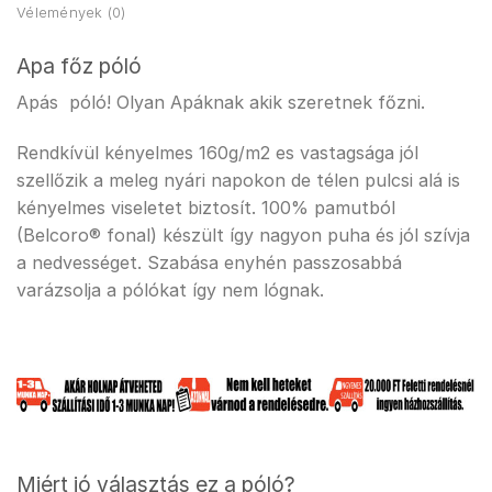
Vélemények (0)
Apa főz póló
Apás póló! Olyan Apáknak akik szeretnek főzni.
Rendkívül kényelmes 160g/m2 es vastagsága jól
szellőzik a meleg nyári napokon de télen pulcsi alá is
kényelmes viseletet biztosít. 100% pamutból
(Belcoro® fonal) készült így nagyon puha és jól szívja
a nedvességet. Szabása enyhén passzosabbá
varázsolja a pólókat így nem lógnak.
Miért jó választás ez a póló?