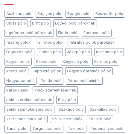
Asztalos póló
Baglyos póló
Beagle póló
Buszsofőr póló
Cicás póló
Drift póló
Egyedi póló pároknak
egyforma póló pároknak
Eladó póló
Farkasos póló
faszfej pólók
Feliratos pólók
feliratos pólók pároknak
Fogorvos póló
Golden póló
Jóképű póló
Kismama póló
Kutyás pólók
Kávés póló
Könyvelő póló
Körmös póló
közös póló
Kúposztó pólók
Legjobb barátnős pólók
Nagypapa póló
Panda póló
Páros póló minták
Páros ruhák
Pólók szerelmeseknek
póló szerelmespároknak
Rally póló
Senki sem tökéletes póló
Szakács póló
Szakállas póló
szerelmeseknek póló
Szerelmes pólók
Tacskó póló
Tanár póló
Targoncás póló
Taxi póló
Tudományos póló