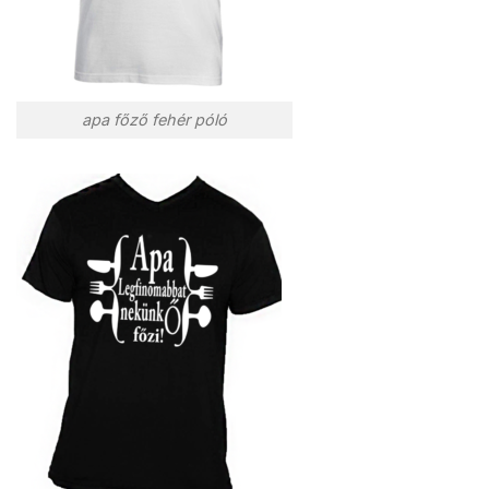
apa főző fehér póló