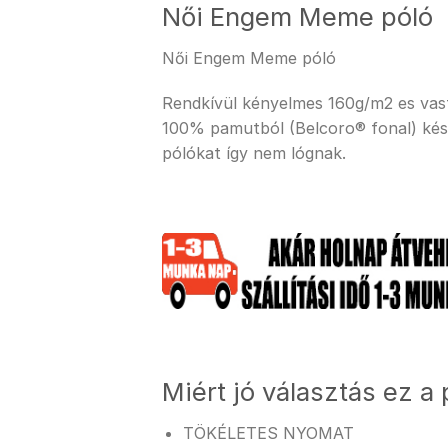
Női Engem Meme póló
Női Engem Meme póló
Rendkívül kényelmes 160g/m2 es vastag
100% pamutból (Belcoro® fonal) kész
pólókat így nem lógnak.
Miért jó választás ez a 
TÖKÉLETES NYOMAT