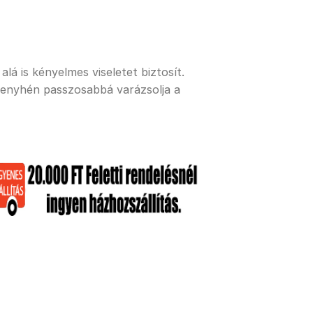
lá is kényelmes viseletet biztosít.
 enyhén passzosabbá varázsolja a