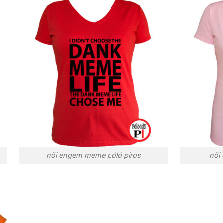
női engem meme póló piros
női