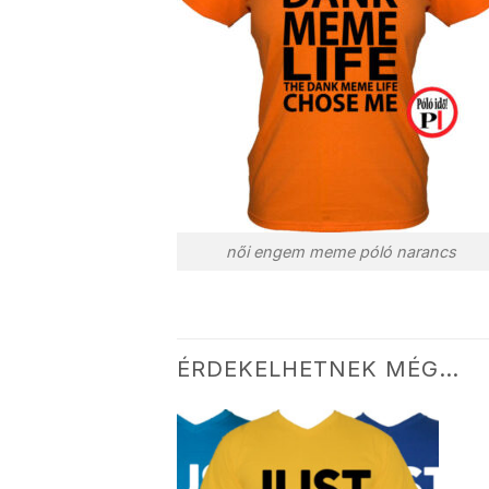
női engem meme póló narancs
ÉRDEKELHETNEK MÉG…