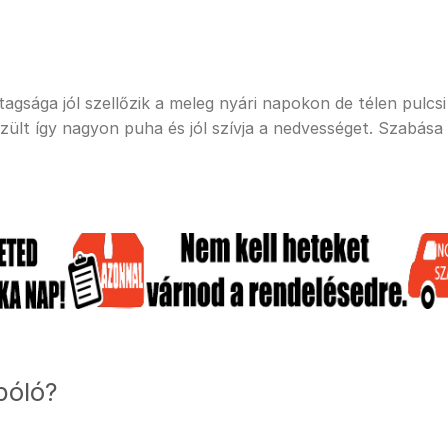
sága jól szellőzik a meleg nyári napokon de télen pulcsi a
ült így nagyon puha és jól szívja a nedvességet. Szabása
póló?