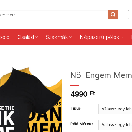
póló
Család
Szakmák
Népszerű pólók
Női Engem Mem
4990
Ft
Típus
Póló Mérete