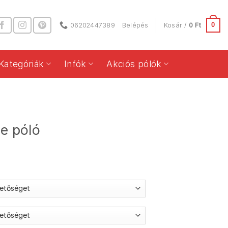
0
06202447389
Belépés
Kosár /
0
Ft
Kategóriák
Infók
Akciós pólók
e póló