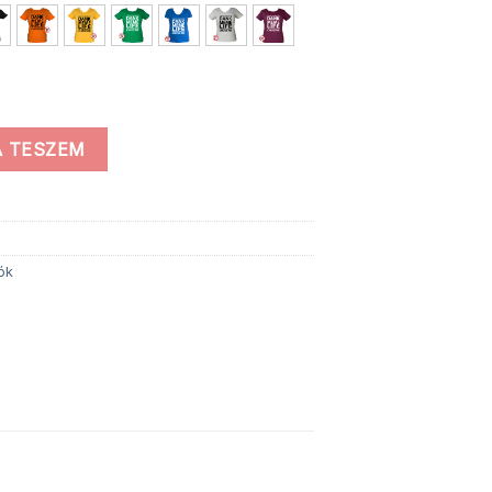
ség
 TESZEM
ók