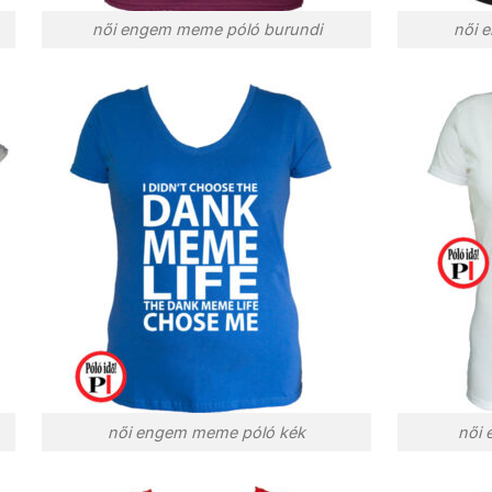
női engem meme póló burundi
női 
női engem meme póló kék
női 