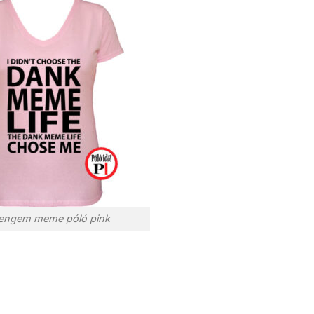
 engem meme póló pink