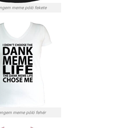
engem meme póló fekete
engem meme póló fehér