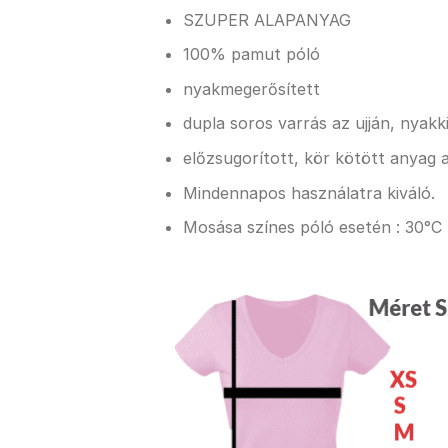
SZUPER ALAPANYAG
100% pamut póló
nyakmegerősített
dupla soros varrás az ujján, nyak
előzsugorított, kör kötött anyag a
Mindennapos használatra kiváló.
Mosása színes póló esetén : 30°C