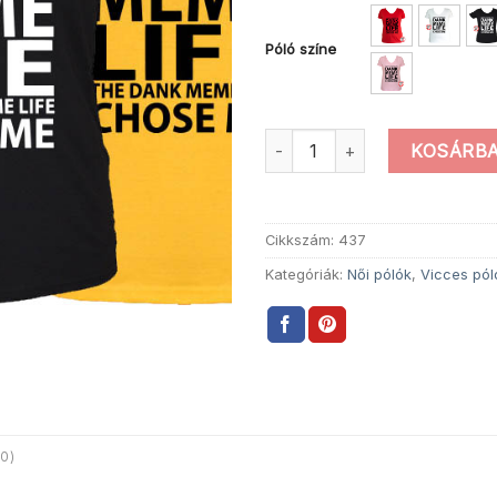
Póló színe
Női Engem Meme póló mennyi
KOSÁRBA
Cikkszám:
437
Kategóriák:
Női pólók
,
Vicces pól
0)