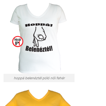
hoppá belenéztél póló női fehér