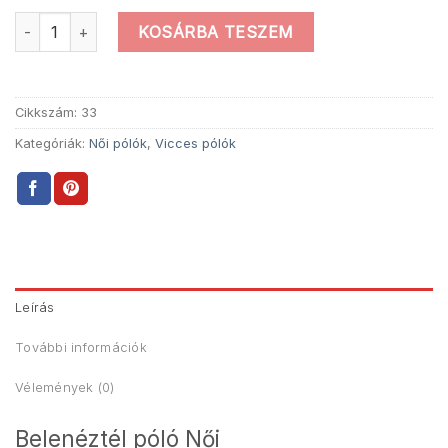
Belenéztél póló Női - vicces póló mennyiség
KOSÁRBA TESZEM
Cikkszám:
33
Kategóriák:
Női pólók
,
Vicces pólók
Leírás
További információk
Vélemények (0)
Belenéztél póló Női