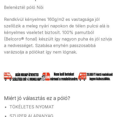
Belenéztél póló Női
Rendkívül kényelmes 160g/m2 es vastagsága jól
szellőzik a meleg nyári napokon de télen pulcsi alá is
kényelmes viseletet biztosít. 100% pamutból
(Belcoro® fonal) készült így nagyon puha és jól szívja
a nedvességet. Szabása enyhén passzosabbá
varázsolja a pólókat így nem lógnak.
Miért jó választás ez a póló?
TÖKÉLETES NYOMAT
SZUPER ALAPANYAG