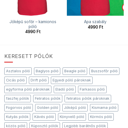
Jóképű sofőr – kamionos
Apa szabály
póló
4990
Ft
4990
Ft
KERESETT PÓLÓK
Asztalos póló
Baglyos póló
Beagle póló
Buszsofőr póló
Cicás póló
Drift póló
Egyedi póló pároknak
egyforma póló pároknak
Eladó póló
Farkasos póló
faszfej pólók
Feliratos pólók
feliratos pólók pároknak
Fogorvos póló
Golden póló
Jóképű póló
Kismama póló
Kutyás pólók
Kávés póló
Könyvelő póló
Körmös póló
közös póló
Kúposztó pólók
Legjobb barátnős pólók