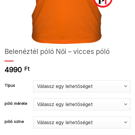
Belenéztél póló Női – vicces póló
4990
Ft
Típus
póló mérete
póló színe