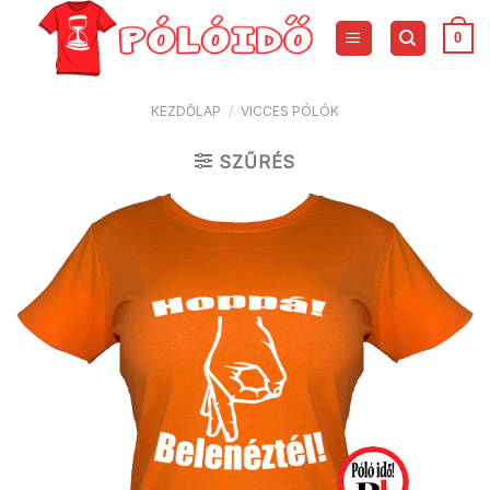
Skip
to
0
content
KEZDŐLAP
/
VICCES PÓLÓK
SZŰRÉS