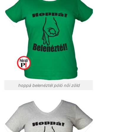
hoppá belenéztél póló női zöld