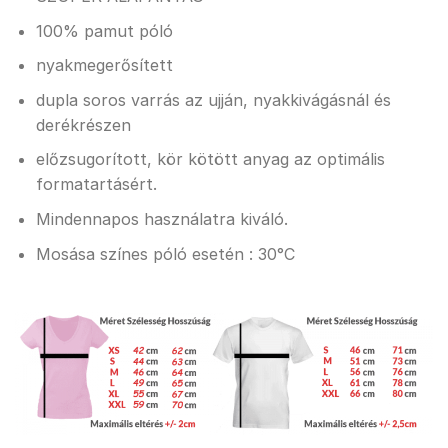
100% pamut póló
nyakmegerősített
dupla soros varrás az ujján, nyakkivágásnál és
derékrészen
előzsugorított, kör kötött anyag az optimális
formatartásért.
Mindennapos használatra kiváló.
Mosása színes póló esetén : 30°C