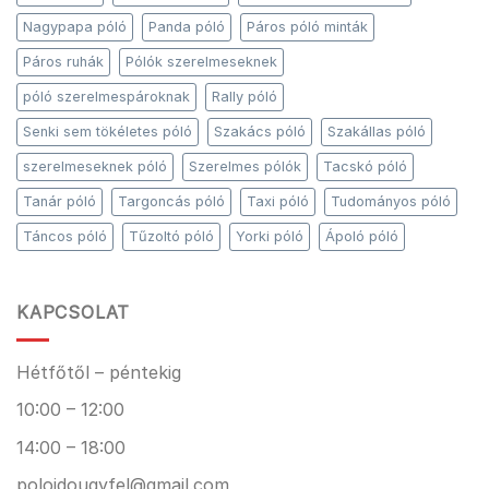
Nagypapa póló
Panda póló
Páros póló minták
Páros ruhák
Pólók szerelmeseknek
póló szerelmespároknak
Rally póló
Senki sem tökéletes póló
Szakács póló
Szakállas póló
szerelmeseknek póló
Szerelmes pólók
Tacskó póló
Tanár póló
Targoncás póló
Taxi póló
Tudományos póló
Táncos póló
Tűzoltó póló
Yorki póló
Ápoló póló
KAPCSOLAT
Hétfőtől – péntekig
10:00 – 12:00
14:00 – 18:00
poloidougyfel@gmail.com