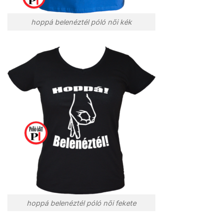
hoppá belenéztél póló női kék
hoppá belenéztél póló női fekete