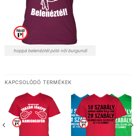
hoppá belenéztél póló női burgundi
KAPCSOLÓDÓ TERMÉKEK