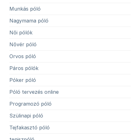
Munkás póló
Nagymama póló
Női pólók
Nővér póló
Orvos póló
Páros pólók
Póker póló
Póló tervezés online
Programozó póló
Szülinapi póló
Tejfakasztó póló
teniszpóló