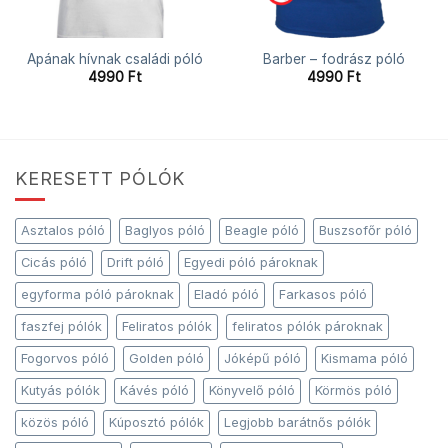
Apának hívnak családi póló
Barber – fodrász póló
4990
Ft
4990
Ft
KERESETT PÓLÓK
Asztalos póló
Baglyos póló
Beagle póló
Buszsofőr póló
Cicás póló
Drift póló
Egyedi póló pároknak
egyforma póló pároknak
Eladó póló
Farkasos póló
faszfej pólók
Feliratos pólók
feliratos pólók pároknak
Fogorvos póló
Golden póló
Jóképű póló
Kismama póló
Kutyás pólók
Kávés póló
Könyvelő póló
Körmös póló
közös póló
Kúposztó pólók
Legjobb barátnős pólók