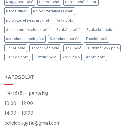
Nagypapa póló
Panda póló
Páros póló minták
Páros ruhák
Pólók szerelmeseknek
póló szerelmespároknak
Rally póló
Senki sem tökéletes póló
Szakács póló
Szakállas póló
szerelmeseknek póló
Szerelmes pólók
Tacskó póló
Tanár póló
Targoncás póló
Taxi póló
Tudományos póló
Táncos póló
Tűzoltó póló
Yorki póló
Ápoló póló
KAPCSOLAT
Hétfőtől – péntekig
10:00 – 12:00
14:00 – 18:00
poloidougyfel@gmail.com