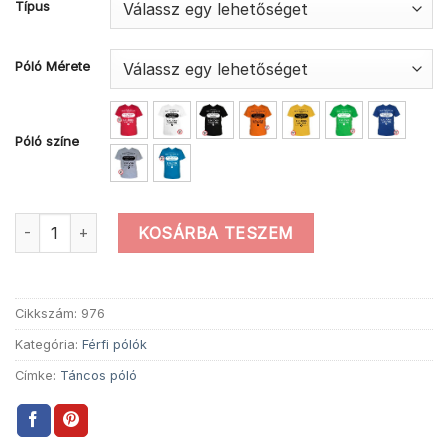
Típus
Póló Mérete
Póló színe
Mások között táncos póló mennyiség
KOSÁRBA TESZEM
Cikkszám:
976
Kategória:
Férfi pólók
Címke:
Táncos póló