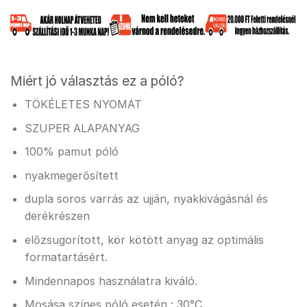
Miért jó választás ez a póló?
TÖKÉLETES NYOMAT
SZUPER ALAPANYAG
100% pamut póló
nyakmegerősített
dupla soros varrás az ujján, nyakkivágásnál és
derékrészen
előzsugorított, kör kötött anyag az optimális
formatartásért.
Mindennapos használatra kiváló.
Mosása színes póló esetén : 30°C