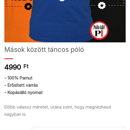
Mások között táncos póló
4990
Ft
- 100% Pamut
- Erősített varrás
- Kopásálló nyomat
Előbb válassz méretet, utána színt, hogy megnézhesd
nagyban is.