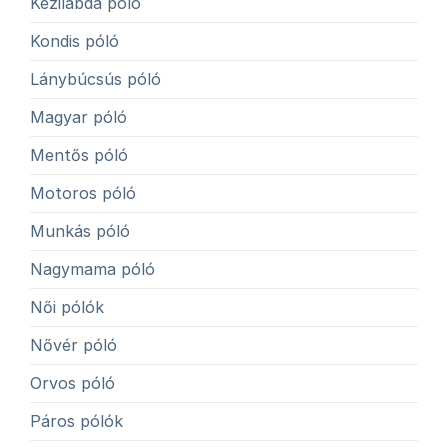
Kézilabda póló
Kondis póló
Lánybúcsús póló
Magyar póló
Mentős póló
Motoros póló
Munkás póló
Nagymama póló
Női pólók
Nővér póló
Orvos póló
Páros pólók