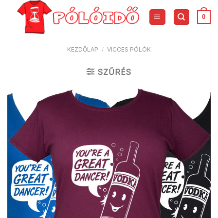
Skip
to
0
content
KEZDŐLAP
/
VICCES PÓLÓK
SZŰRÉS