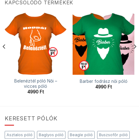
KAPCSOLÓDÓ TERMÉKEK
Belenéztél póló Női –
Barber fodrász női póló
vicces póló
4990
Ft
4990
Ft
KERESETT PÓLÓK
Asztalos póló
Baglyos póló
Beagle póló
Buszsofőr póló