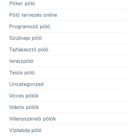
Póker póló
Póló tervezés online
Programozó póló
Szülinapi póló
Tejfakasztó póló
teniszpóló
Tesós póló
Uncategorized
Vicces pólók
Videós pólók
Villanyszerelő pólók
Vízilabda póló