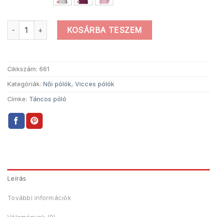
Női Vodka Dancer Póló mennyiség
KOSÁRBA TESZEM
Cikkszám:
661
Kategóriák:
Női pólók
,
Vicces pólók
Címke:
Táncos póló
Leírás
További információk