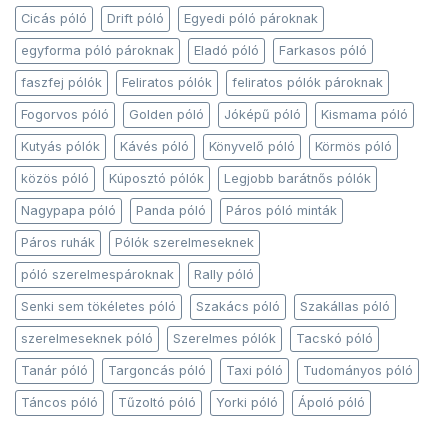
Cicás póló
Drift póló
Egyedi póló pároknak
egyforma póló pároknak
Eladó póló
Farkasos póló
faszfej pólók
Feliratos pólók
feliratos pólók pároknak
Fogorvos póló
Golden póló
Jóképű póló
Kismama póló
Kutyás pólók
Kávés póló
Könyvelő póló
Körmös póló
közös póló
Kúposztó pólók
Legjobb barátnős pólók
Nagypapa póló
Panda póló
Páros póló minták
Páros ruhák
Pólók szerelmeseknek
póló szerelmespároknak
Rally póló
Senki sem tökéletes póló
Szakács póló
Szakállas póló
szerelmeseknek póló
Szerelmes pólók
Tacskó póló
Tanár póló
Targoncás póló
Taxi póló
Tudományos póló
Táncos póló
Tűzoltó póló
Yorki póló
Ápoló póló