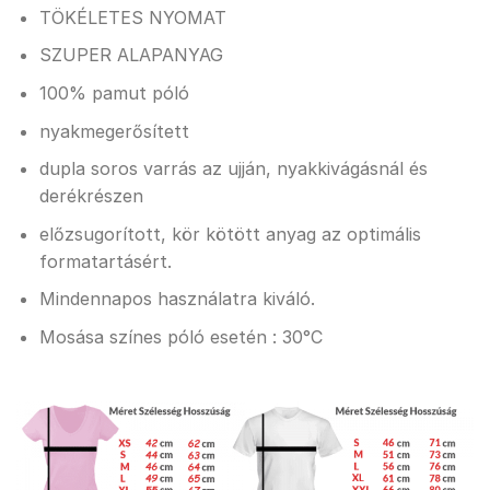
TÖKÉLETES NYOMAT
SZUPER ALAPANYAG
100% pamut póló
nyakmegerősített
dupla soros varrás az ujján, nyakkivágásnál és
derékrészen
előzsugorított, kör kötött anyag az optimális
formatartásért.
Mindennapos használatra kiváló.
Mosása színes póló esetén : 30°C