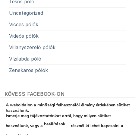
Tesós póló
Uncategorized
Vicces pólók
Videós pólók
Villanyszerelő pólók
Vízilabda póló
Zenekaros pólók
KÖVESS FACEBOOK-ON
A weboldalon a minőségi felhasználói élmény érdekében sütiket
használunk.
Ismerje meg tájékoztatónkat arról, hogy milyen sütiket
beállítások
használunk, vagy a
résznél ki lehet kapcsolni a
Hibabejelentés
ÁSZF
Egyedi póló garancia
Kapcsolat
Zalaszentgrót városából most
Rólunk
Adatvédelemi nyilatkozat