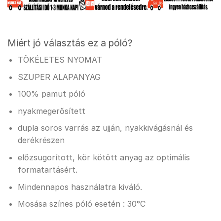
Miért jó választás ez a póló?
TÖKÉLETES NYOMAT
SZUPER ALAPANYAG
100% pamut póló
nyakmegerősített
dupla soros varrás az ujján, nyakkivágásnál és
derékrészen
előzsugorított, kör kötött anyag az optimális
formatartásért.
Mindennapos használatra kiváló.
Mosása színes póló esetén : 30°C