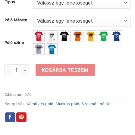
Típus
Póló Mérete
Póló színe
Mások között kőműves póló mennyiség
KOSÁRBA TESZEM
Cikkszám:
970
Kategóriák:
Kőműves póló
,
Munkás póló
,
Szakmás pólók