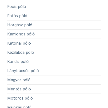
Focis póló
Fotós póló
Horgász póló
Kamionos póló
Katonai póló
Kézilabda póló
Kondis póló
Lánybúcsús póló
Magyar póló
Mentős póló
Motoros póló
Munkás póló