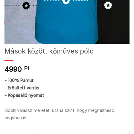
Mások között kőműves póló
4990
Ft
- 100% Pamut
- Erősített varrás
- Kopásálló nyomat
Előbb válassz méretet, utána színt, hogy megnézhesd
nagyban is.