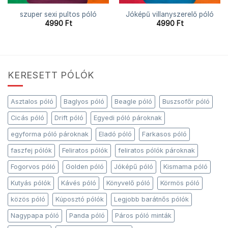
szuper sexi pultos póló
Jóképű villanyszerelő póló
4990
Ft
4990
Ft
KERESETT PÓLÓK
Asztalos póló
Baglyos póló
Beagle póló
Buszsofőr póló
Cicás póló
Drift póló
Egyedi póló pároknak
egyforma póló pároknak
Eladó póló
Farkasos póló
faszfej pólók
Feliratos pólók
feliratos pólók pároknak
Fogorvos póló
Golden póló
Jóképű póló
Kismama póló
Kutyás pólók
Kávés póló
Könyvelő póló
Körmös póló
közös póló
Kúposztó pólók
Legjobb barátnős pólók
Nagypapa póló
Panda póló
Páros póló minták