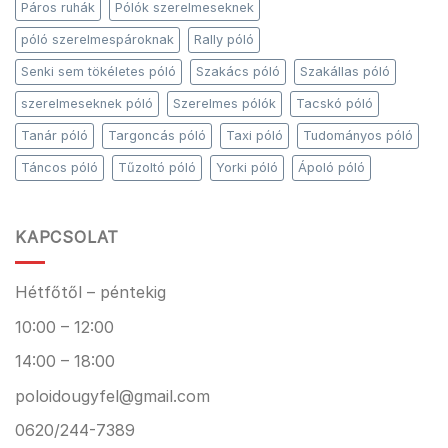
Páros ruhák
Pólók szerelmeseknek
póló szerelmespároknak
Rally póló
Senki sem tökéletes póló
Szakács póló
Szakállas póló
szerelmeseknek póló
Szerelmes pólók
Tacskó póló
Tanár póló
Targoncás póló
Taxi póló
Tudományos póló
Táncos póló
Tűzoltó póló
Yorki póló
Ápoló póló
KAPCSOLAT
Hétfőtől – péntekig
10:00 – 12:00
14:00 – 18:00
poloidougyfel@gmail.com
0620/244-7389