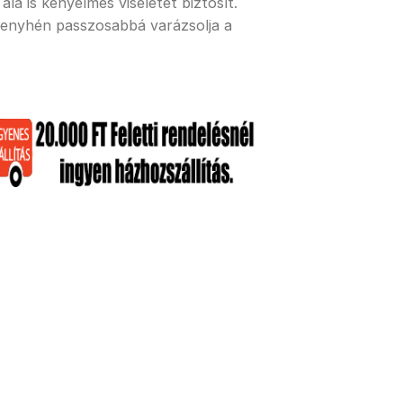
lá is kényelmes viseletet biztosít.
 enyhén passzosabbá varázsolja a