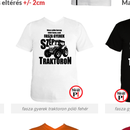
fasza gyerek traktoron póló fehér
fasza g