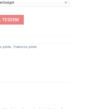
toros póló mennyiség
 TESZEM
s pólók
,
Traktoros pólók