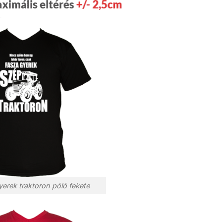
yerek traktoron póló fekete