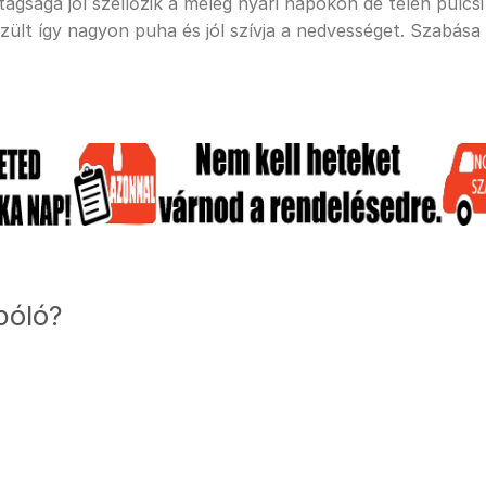
sága jól szellőzik a meleg nyári napokon de télen pulcsi a
ült így nagyon puha és jól szívja a nedvességet. Szabása
póló?