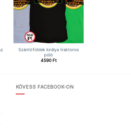
Szántóföldek királya traktoros
ló
póló
4590
Ft
KÖVESS FACEBOOK-ON