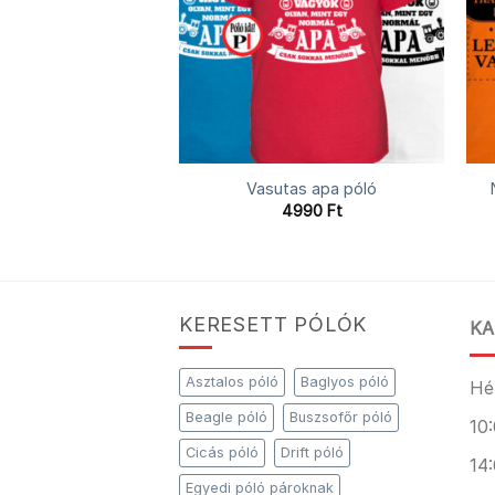
k – kamionos póló
Vasutas apa póló
4990
Ft
4990
Ft
KERESETT PÓLÓK
KA
Asztalos póló
Baglyos póló
Hé
Beagle póló
Buszsofőr póló
10:
Cicás póló
Drift póló
14:
Egyedi póló pároknak