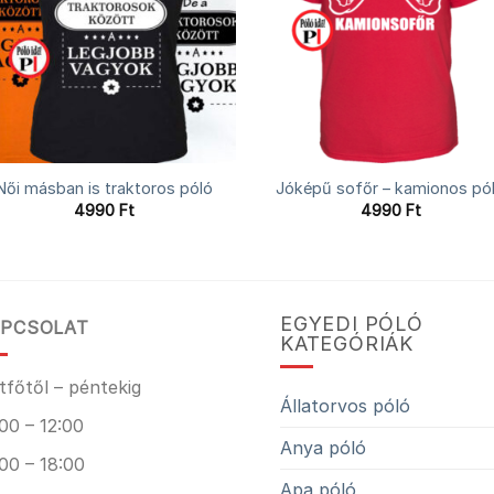
Női másban is traktoros póló
Jóképű sofőr – kamionos pó
4990
Ft
4990
Ft
EGYEDI PÓLÓ
PCSOLAT
KATEGÓRIÁK
tfőtől – péntekig
Állatorvos póló
00 – 12:00
Anya póló
00 – 18:00
Apa póló