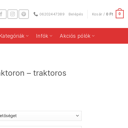
0
06202447389
Belépés
Kosár /
0
Ft
Kategóriák
Infók
Akciós pólók
ktoron – traktoros