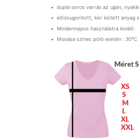
dupla soros varrás az ujján, nyak
előzsugorított, kör kötött anyag a
Mindennapos használatra kiváló.
Mosása színes póló esetén : 30°C