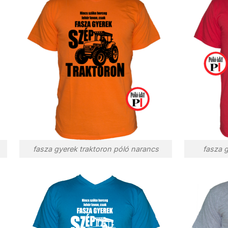
fasza gyerek traktoron póló narancs
fasza g