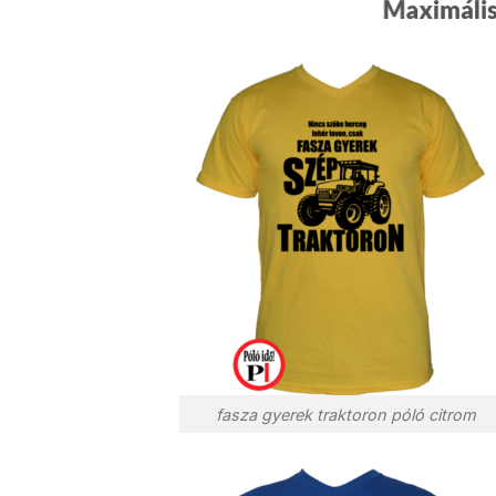
fasza gyerek traktoron póló citrom