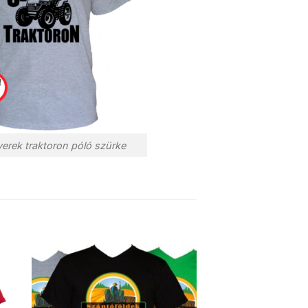
yerek traktoron póló szürke