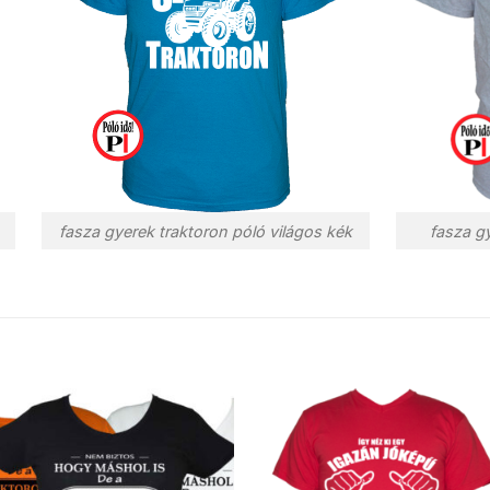
fasza gyerek traktoron póló világos kék
fasza g