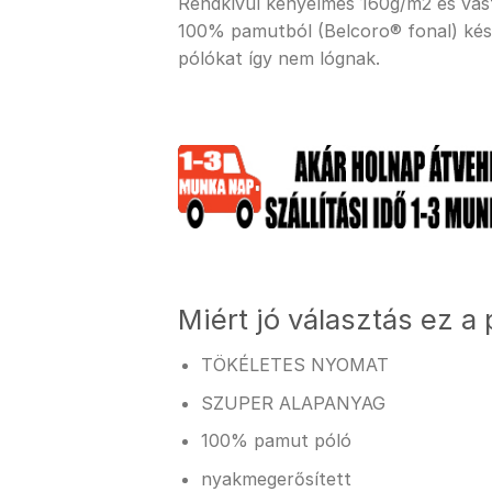
Rendkívül kényelmes 160g/m2 es vastag
100% pamutból (Belcoro® fonal) kész
pólókat így nem lógnak.
Miért jó választás ez a 
TÖKÉLETES NYOMAT
SZUPER ALAPANYAG
100% pamut póló
nyakmegerősített