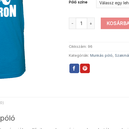
Póló színe
Fasza gyerek traktoron - trak
KOSÁRBA
Cikkszám:
96
Kategóriák:
Munkás póló
,
Szakmá
0)
 póló