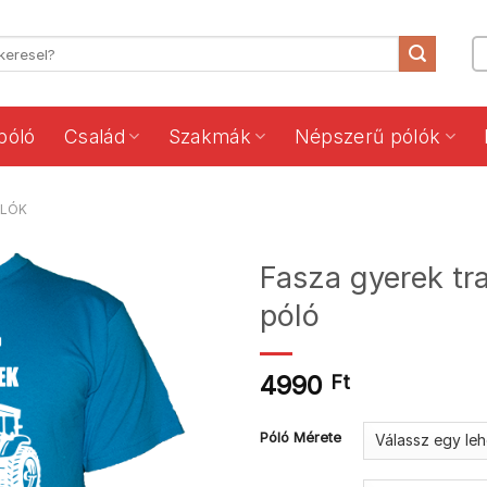
póló
Család
Szakmák
Népszerű pólók
ÓLÓK
Fasza gyerek tra
póló
4990
Ft
Póló Mérete