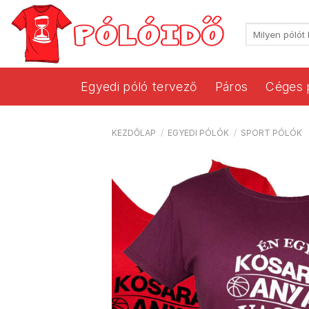
Skip
to
Keresés
content
a
következőre:
Egyedi póló tervező
Páros
Céges 
KEZDŐLAP
/
EGYEDI PÓLÓK
/
SPORT PÓLÓK