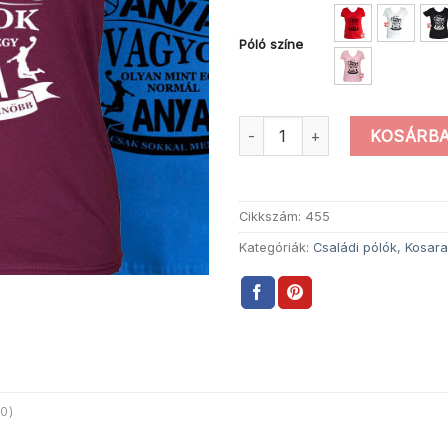
Póló színe
Kosaras anya vagyok mennyis
KOSÁRBA
Cikkszám:
455
Kategóriák:
Családi pólók
,
Kosara
0)