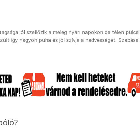
sága jól szellőzik a meleg nyári napokon de télen pulcsi a
ült így nagyon puha és jól szívja a nedvességet. Szabása
póló?