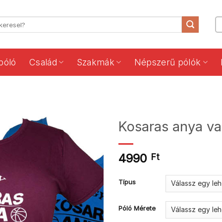
póló
Család
Szakmák
Népszerű pólók
Kosaras anya v
4990
Ft
Típus
Póló Mérete