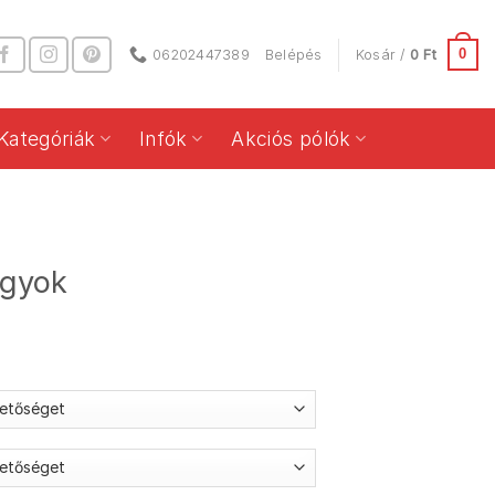
0
06202447389
Belépés
Kosár /
0
Ft
Kategóriák
Infók
Akciós pólók
agyok