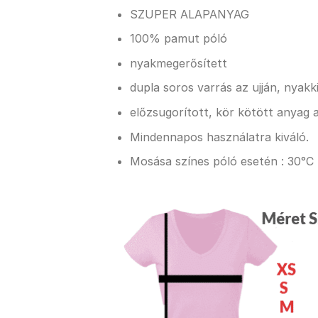
SZUPER ALAPANYAG
100% pamut póló
nyakmegerősített
dupla soros varrás az ujján, nyak
előzsugorított, kör kötött anyag a
Mindennapos használatra kiváló.
Mosása színes póló esetén : 30°C