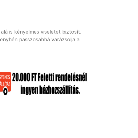
lá is kényelmes viseletet biztosít.
 enyhén passzosabbá varázsolja a