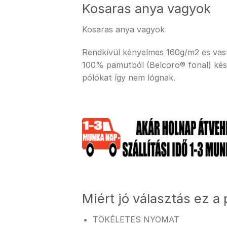
Kosaras anya vagyok
Kosaras anya vagyok
Rendkívül kényelmes 160g/m2 es vastag
100% pamutból (Belcoro® fonal) kész
pólókat így nem lógnak.
Miért jó választás ez a 
TÖKÉLETES NYOMAT