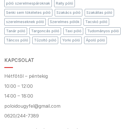
póló szerelmespároknak
Rally póló
Senki sem tökéletes póló
Szakács póló
Szakállas póló
szerelmeseknek póló
Szerelmes pólók
Tacskó póló
Tanár póló
Targoncás póló
Taxi póló
Tudományos póló
Táncos póló
Tűzoltó póló
Yorki póló
Ápoló póló
KAPCSOLAT
Hétfőtől – péntekig
10:00 – 12:00
14:00 – 18:00
poloidougyfel@gmail.com
0620/244-7389