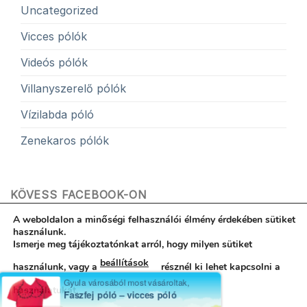
Uncategorized
Vicces pólók
Videós pólók
Villanyszerelő pólók
Vízilabda póló
Zenekaros pólók
KÖVESS FACEBOOK-ON
A weboldalon a minőségi felhasználói élmény érdekében sütiket
használunk.
Ismerje meg tájékoztatónkat arról, hogy milyen sütiket
beállítások
használunk, vagy a
résznél ki lehet kapcsolni a
Hibabejelentés
ÁSZF
Egyedi póló garancia
Kapcsolat
Rólunk
Adatvédelemi nyilatkozat
használatukat.
Minden jog fenntartva 2017-2024 © Egyedi póló - Póló