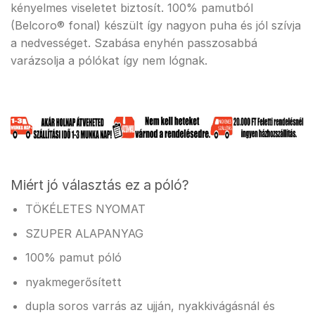
kényelmes viseletet biztosít. 100% pamutból
(Belcoro® fonal) készült így nagyon puha és jól szívja
a nedvességet. Szabása enyhén passzosabbá
varázsolja a pólókat így nem lógnak.
Miért jó választás ez a póló?
TÖKÉLETES NYOMAT
SZUPER ALAPANYAG
100% pamut póló
nyakmegerősített
dupla soros varrás az ujján, nyakkivágásnál és