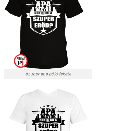
szuper apa póló fekete