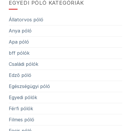
EGYEDI PÓLÓ KATEGÓRIÁK
Állatorvos póló
Anya póló
Apa póló
bff pólók
Családi pólók
Edző póló
Egészségügyi póló
Egyedi pólók
Férfi pólók
Filmes póló
Focis póló