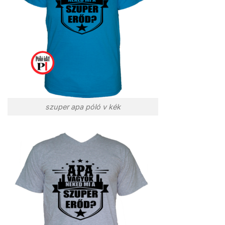
szuper apa póló v kék