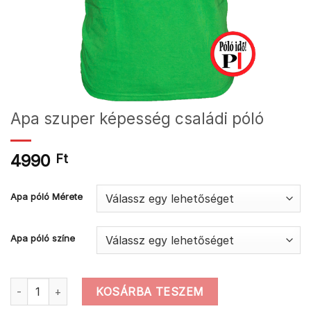
Apa szuper képesség családi póló
4990
Ft
Apa póló Mérete
Apa póló színe
Apa szuper képesség családi póló mennyiség
KOSÁRBA TESZEM