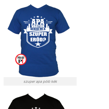
szuper apa póló kék