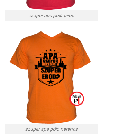
szuper apa póló piros
szuper apa póló narancs