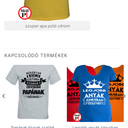
szuper apa póló citrom
KAPCSOLÓDÓ TERMÉKEK
Papának hívnak családi
Legjobb anyák júniusban