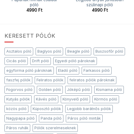
póló
szülinapi póló
4990
Ft
4990
Ft
KERESETT PÓLÓK
Asztalos póló
Baglyos póló
Beagle póló
Buszsofőr póló
Cicás póló
Drift póló
Egyedi póló pároknak
egyforma póló pároknak
Eladó póló
Farkasos póló
faszfej pólók
Feliratos pólók
feliratos pólók pároknak
Fogorvos póló
Golden póló
Jóképű póló
Kismama póló
Kutyás pólók
Kávés póló
Könyvelő póló
Körmös póló
közös póló
Kúposztó pólók
Legjobb barátnős pólók
Nagypapa póló
Panda póló
Páros póló minták
Páros ruhák
Pólók szerelmeseknek