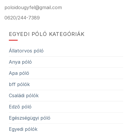
poloidougyfel@gmail.com
0620/244-7389
EGYEDI PÓLÓ KATEGÓRIÁK
Állatorvos póló
Anya póló
Apa póló
bff pólók
Családi pólók
Edző póló
Egészségügyi póló
Egyedi pólók