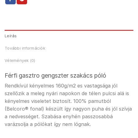
Leírás
További információk
Vélemények (0)
Férfi gasztro gengszter szakács póló
Rendkívül kényelmes 160g/m2 es vastagsága jól
szellőzik a meleg nyári napokon de télen pulcsi alá is
kényelmes viseletet biztosít. 100% pamutból
(Belcoro® fonal) készült így nagyon puha és jól szívja
a nedvességet. Szabása enyhén passzosabbá
varázsolja a pólókat így nem lógnak.