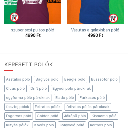
szuper sexi pultos póló
Vasutas a galaxisban póló
4990
Ft
4990
Ft
KERESETT PÓLÓK
Asztalos póló
Baglyos póló
Beagle póló
Buszsofőr póló
Cicás póló
Drift póló
Egyedi póló pároknak
egyforma póló pároknak
Eladó póló
Farkasos póló
faszfej pólók
Feliratos pólók
feliratos pólók pároknak
Fogorvos póló
Golden póló
Jóképű póló
Kismama póló
Kutyás pólók
Kávés póló
Könyvelő póló
Körmös póló