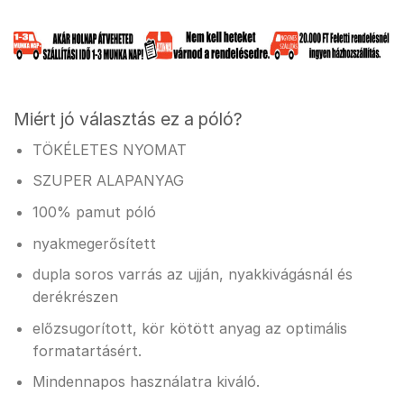
Miért jó választás ez a póló?
TÖKÉLETES NYOMAT
SZUPER ALAPANYAG
100% pamut póló
nyakmegerősített
dupla soros varrás az ujján, nyakkivágásnál és
derékrészen
előzsugorított, kör kötött anyag az optimális
formatartásért.
Mindennapos használatra kiváló.