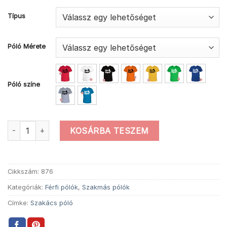
Típus
Póló Mérete
Póló színe
Férfi gasztro gengszter szakács póló mennyiség
KOSÁRBA TESZEM
Cikkszám:
876
Kategóriák:
Férfi pólók
,
Szakmás pólók
Címke:
Szakács póló