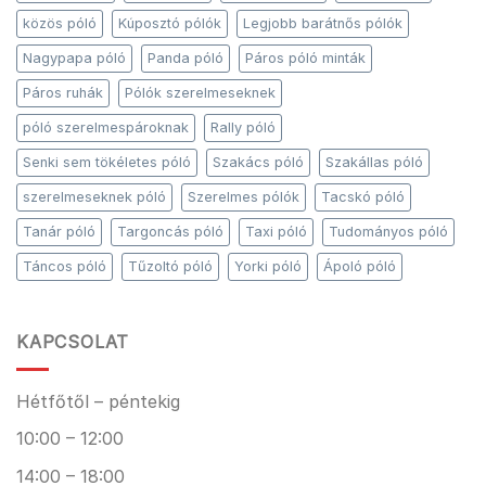
közös póló
Kúposztó pólók
Legjobb barátnős pólók
Nagypapa póló
Panda póló
Páros póló minták
Páros ruhák
Pólók szerelmeseknek
póló szerelmespároknak
Rally póló
Senki sem tökéletes póló
Szakács póló
Szakállas póló
szerelmeseknek póló
Szerelmes pólók
Tacskó póló
Tanár póló
Targoncás póló
Taxi póló
Tudományos póló
Táncos póló
Tűzoltó póló
Yorki póló
Ápoló póló
KAPCSOLAT
Hétfőtől – péntekig
10:00 – 12:00
14:00 – 18:00