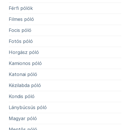
Férfi pólók
Filmes póló
Focis póló
Fotós póló
Horgász póló
Kamionos póló
Katonai póló
Kézilabda póló
Kondis póló
Lánybúcsús póló
Magyar póló
Mentős póló