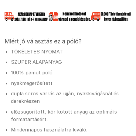
Miért jó választás ez a póló?
TÖKÉLETES NYOMAT
SZUPER ALAPANYAG
100% pamut póló
nyakmegerősített
dupla soros varrás az ujján, nyakkivágásnál és
derékrészen
előzsugorított, kör kötött anyag az optimális
formatartásért.
Mindennapos használatra kiváló.