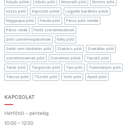
Kutyás pólók
Kávés póló
Könyvelő póló
Körmös póló
közös póló
Kúposztó pólók
Legjobb barátnős pólók
Nagypapa póló
Panda póló
Páros póló minták
Páros ruhák
Pólók szerelmeseknek
póló szerelmespároknak
Rally póló
Senki sem tökéletes póló
Szakács póló
Szakállas póló
szerelmeseknek póló
Szerelmes pólók
Tacskó póló
Tanár póló
Targoncás póló
Taxi póló
Tudományos póló
Táncos póló
Tűzoltó póló
Yorki póló
Ápoló póló
KAPCSOLAT
Hétfőtől – péntekig
10:00 – 12:00