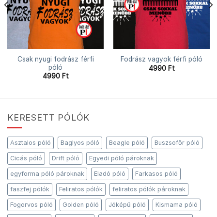
Csak nyugi fodrász férfi
Fodrász vagyok férfi póló
póló
4990
Ft
4990
Ft
KERESETT PÓLÓK
Asztalos póló
Baglyos póló
Beagle póló
Buszsofőr póló
Cicás póló
Drift póló
Egyedi póló pároknak
egyforma póló pároknak
Eladó póló
Farkasos póló
faszfej pólók
Feliratos pólók
feliratos pólók pároknak
Fogorvos póló
Golden póló
Jóképű póló
Kismama póló