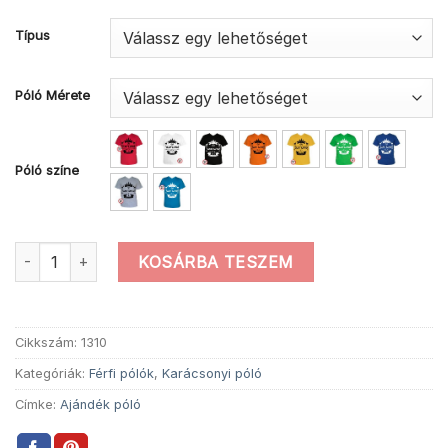
Típus
Póló Mérete
Póló színe
Férfi ezt a szart kaptam karácsonyra póló mennyiség
KOSÁRBA TESZEM
Cikkszám:
1310
Kategóriák:
Férfi pólók
,
Karácsonyi póló
Címke:
Ajándék póló