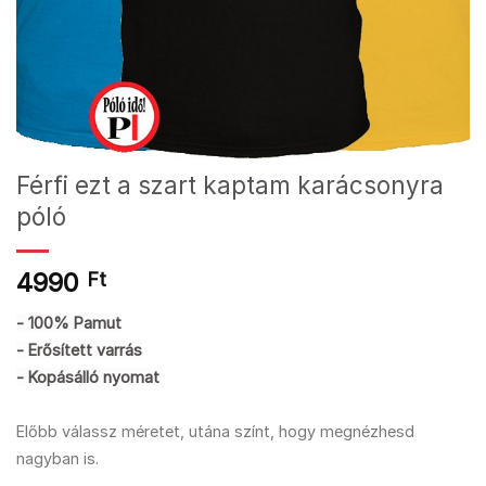
Férfi ezt a szart kaptam karácsonyra
póló
4990
Ft
- 100% Pamut
- Erősített varrás
- Kopásálló nyomat
Előbb válassz méretet, utána színt, hogy megnézhesd
nagyban is.