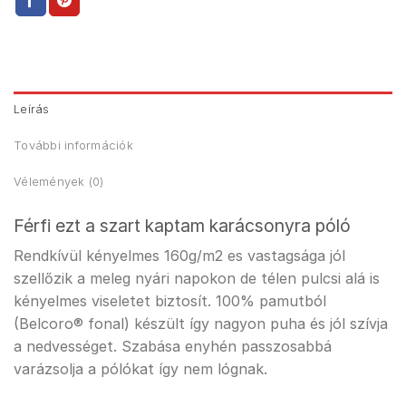
Leírás
További információk
Vélemények (0)
Férfi ezt a szart kaptam karácsonyra póló
Rendkívül kényelmes 160g/m2 es vastagsága jól
szellőzik a meleg nyári napokon de télen pulcsi alá is
kényelmes viseletet biztosít. 100% pamutból
(Belcoro® fonal) készült így nagyon puha és jól szívja
a nedvességet. Szabása enyhén passzosabbá
varázsolja a pólókat így nem lógnak.