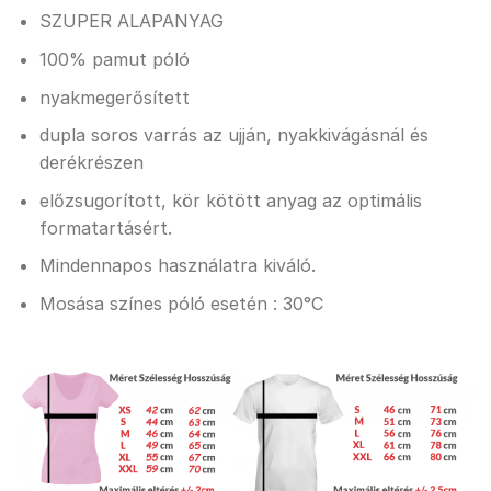
SZUPER ALAPANYAG
100% pamut póló
nyakmegerősített
dupla soros varrás az ujján, nyakkivágásnál és
derékrészen
előzsugorított, kör kötött anyag az optimális
formatartásért.
Mindennapos használatra kiváló.
Mosása színes póló esetén : 30°C