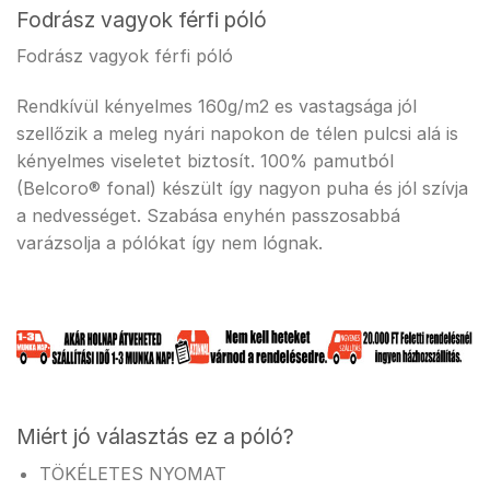
Fodrász vagyok férfi póló
Fodrász vagyok férfi póló
Rendkívül kényelmes 160g/m2 es vastagsága jól
szellőzik a meleg nyári napokon de télen pulcsi alá is
kényelmes viseletet biztosít. 100% pamutból
(Belcoro® fonal) készült így nagyon puha és jól szívja
a nedvességet. Szabása enyhén passzosabbá
varázsolja a pólókat így nem lógnak.
Miért jó választás ez a póló?
TÖKÉLETES NYOMAT