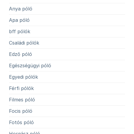
Anya póló
Apa póló
bff pólók
Családi pólók
Edző póló
Egészségügyi póló
Egyedi pólók
Férfi pólók
Filmes póló
Focis póló
Fotós póló
Horgász póló