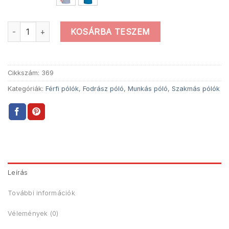
Fodrász vagyok férfi póló mennyiség
KOSÁRBA TESZEM
Cikkszám:
369
Kategóriák:
Férfi pólók
,
Fodrász póló
,
Munkás póló
,
Szakmás pólók
Leírás
További információk
Vélemények (0)