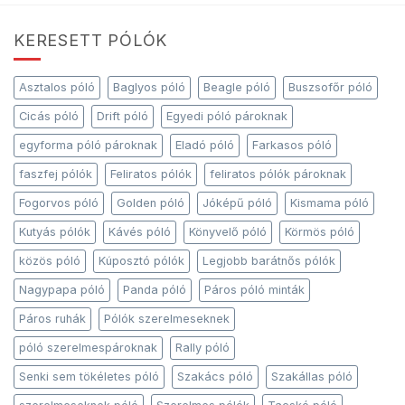
KERESETT PÓLÓK
Asztalos póló
Baglyos póló
Beagle póló
Buszsofőr póló
Cicás póló
Drift póló
Egyedi póló pároknak
egyforma póló pároknak
Eladó póló
Farkasos póló
faszfej pólók
Feliratos pólók
feliratos pólók pároknak
Fogorvos póló
Golden póló
Jóképű póló
Kismama póló
Kutyás pólók
Kávés póló
Könyvelő póló
Körmös póló
közös póló
Kúposztó pólók
Legjobb barátnős pólók
Nagypapa póló
Panda póló
Páros póló minták
Páros ruhák
Pólók szerelmeseknek
póló szerelmespároknak
Rally póló
Senki sem tökéletes póló
Szakács póló
Szakállas póló