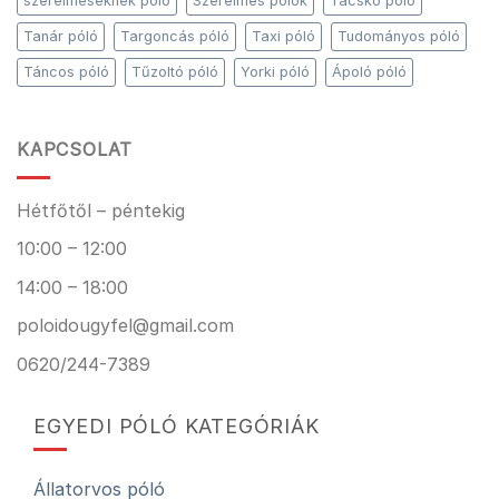
szerelmeseknek póló
Szerelmes pólók
Tacskó póló
Tanár póló
Targoncás póló
Taxi póló
Tudományos póló
Táncos póló
Tűzoltó póló
Yorki póló
Ápoló póló
KAPCSOLAT
Hétfőtől – péntekig
10:00 – 12:00
14:00 – 18:00
poloidougyfel@gmail.com
0620/244-7389
EGYEDI PÓLÓ KATEGÓRIÁK
Állatorvos póló