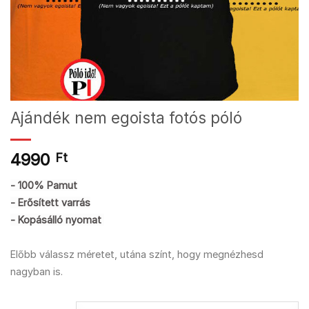
Ajándék nem egoista fotós póló
4990
Ft
- 100% Pamut
- Erősített varrás
- Kopásálló nyomat
Előbb válassz méretet, utána színt, hogy megnézhesd
nagyban is.