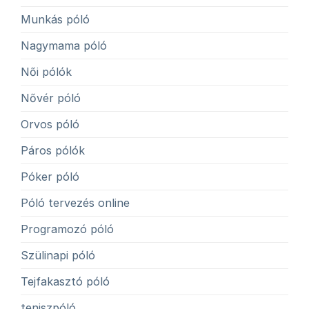
Munkás póló
Nagymama póló
Női pólók
Nővér póló
Orvos póló
Páros pólók
Póker póló
Póló tervezés online
Programozó póló
Szülinapi póló
Tejfakasztó póló
teniszpóló