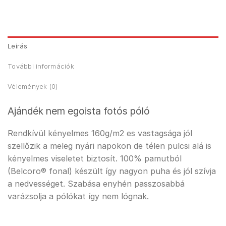
Leírás
További információk
Vélemények (0)
Ajándék nem egoista fotós póló
Rendkívül kényelmes 160g/m2 es vastagsága jól
szellőzik a meleg nyári napokon de télen pulcsi alá is
kényelmes viseletet biztosít. 100% pamutból
(Belcoro® fonal) készült így nagyon puha és jól szívja
a nedvességet. Szabása enyhén passzosabbá
varázsolja a pólókat így nem lógnak.