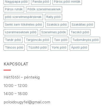
Nagypapa póló
Panda póló
Páros póló minták
Páros ruhák
Pólók szerelmeseknek
póló szerelmespároknak
Rally póló
Senki sem tökéletes póló
Szakács póló
Szakállas póló
szerelmeseknek póló
Szerelmes pólók
Tacskó póló
Tanár póló
Targoncás póló
Taxi póló
Tudományos póló
Táncos póló
Tűzoltó póló
Yorki póló
Ápoló póló
KAPCSOLAT
Hétfőtől – péntekig
10:00 – 12:00
14:00 – 18:00
poloidougyfel@gmail.com