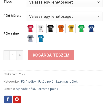
Típus
Póló Mérete
Póló színe
Ajándék nem egoista fotós póló mennyiség
KOSÁRBA TESZEM
Cikkszám:
1197
Kategóriák:
Férfi pólók
,
Fotós póló
,
Szakmás pólók
Címkék:
Ajándék póló
,
Feliratos pólók