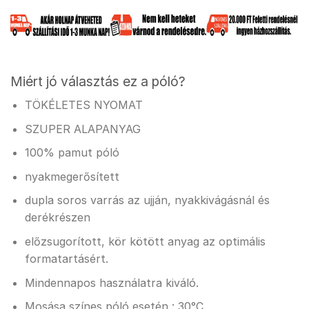
Miért jó választás ez a póló?
TÖKÉLETES NYOMAT
SZUPER ALAPANYAG
100% pamut póló
nyakmegerősített
dupla soros varrás az ujján, nyakkivágásnál és
derékrészen
előzsugorított, kör kötött anyag az optimális
formatartásért.
Mindennapos használatra kiváló.
Mosása színes póló esetén : 30°C