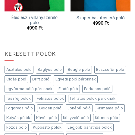
Éles eszű villanyszerelő
Szuper Vasutas erő póló
póló
4990
Ft
4990
Ft
KERESETT PÓLÓK
Asztalos póló
Baglyos póló
Beagle póló
Buszsofőr póló
Cicás póló
Drift póló
Egyedi póló pároknak
egyforma póló pároknak
Eladó póló
Farkasos póló
faszfej pólók
Feliratos pólók
feliratos pólók pároknak
Fogorvos póló
Golden póló
Jóképű póló
Kismama póló
Kutyás pólók
Kávés póló
Könyvelő póló
Körmös póló
közös póló
Kúposztó pólók
Legjobb barátnős pólók