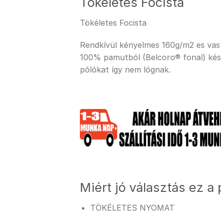
Tökéletes Focista
Tökéletes Focista
Rendkívül kényelmes 160g/m2 es vastag
100% pamutból (Belcoro® fonal) kész
pólókat így nem lógnak.
Miért jó választás ez a 
TÖKÉLETES NYOMAT