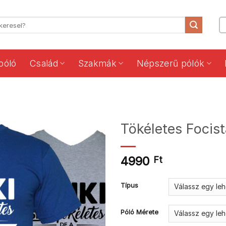
póló
Család
Szakmák
Népszerű pólók
Tökéletes Focist
4990
Ft
Típus
Póló Mérete