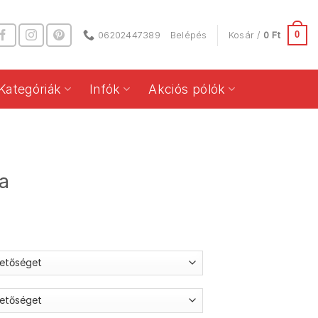
0
06202447389
Belépés
Kosár /
0
Ft
Kategóriák
Infók
Akciós pólók
a