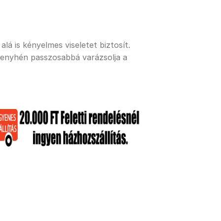
lá is kényelmes viseletet biztosít.
 enyhén passzosabbá varázsolja a