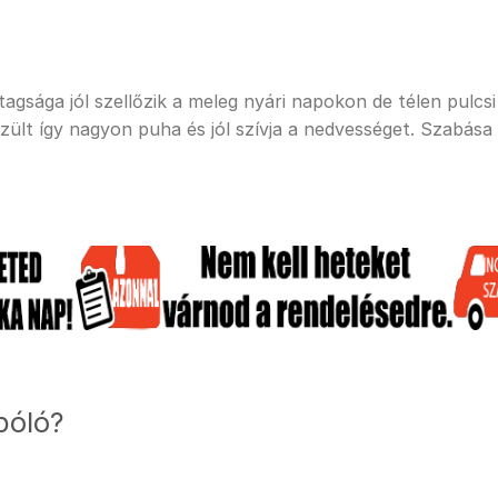
sága jól szellőzik a meleg nyári napokon de télen pulcsi a
ült így nagyon puha és jól szívja a nedvességet. Szabása
póló?