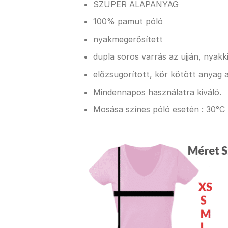
SZUPER ALAPANYAG
100% pamut póló
nyakmegerősített
dupla soros varrás az ujján, nyak
előzsugorított, kör kötött anyag a
Mindennapos használatra kiváló.
Mosása színes póló esetén : 30°C