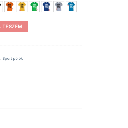
 TESZEM
ó
,
Sport pólók