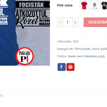
Póló színe
Tökéletes Focista mennyiség
KOSÁRBA
Cikkszám:
563
Kategóriák:
Férfi pólók
,
Focis pól
Címke:
Senki sem tökéletes póló
0)