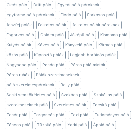
Cicás póló
Drift póló
Egyedi póló pároknak
egyforma póló pároknak
Eladó póló
Farkasos póló
faszfej pólók
Feliratos pólók
feliratos pólók pároknak
Fogorvos póló
Golden póló
Jóképű póló
Kismama póló
Kutyás pólók
Kávés póló
Könyvelő póló
Körmös póló
közös póló
Kúposztó pólók
Legjobb barátnős pólók
Nagypapa póló
Panda póló
Páros póló minták
Páros ruhák
Pólók szerelmeseknek
póló szerelmespároknak
Rally póló
Senki sem tökéletes póló
Szakács póló
Szakállas póló
szerelmeseknek póló
Szerelmes pólók
Tacskó póló
Tanár póló
Targoncás póló
Taxi póló
Tudományos póló
Táncos póló
Tűzoltó póló
Yorki póló
Ápoló póló