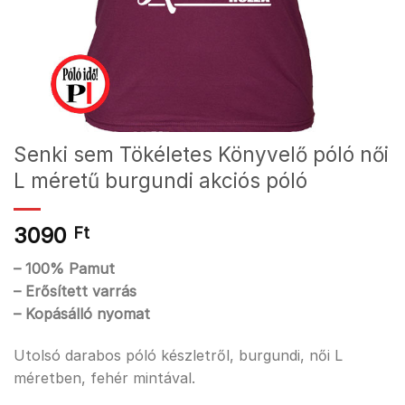
Senki sem Tökéletes Könyvelő póló női
L méretű burgundi akciós póló
3090
Ft
– 100% Pamut
– Erősített varrás
– Kopásálló nyomat
Utolsó darabos póló készletről, burgundi, női L
méretben, fehér mintával.