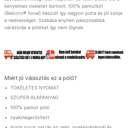
kényelmes viseletet biztosít. 100% pamutból
(Belcoro® fonal) készült így nagyon puha és jól szívja
a nedvességet. Szabása enyhén passzosabbá
varázsolja a pólókat így nem lógnak.
Miért jó választás ez a póló?
TÖKÉLETES NYOMAT
SZUPER ALAPANYAG
100% pamut póló
nyakmegerősített
dupla soros varrás az ujján, nyakkivágásnál és