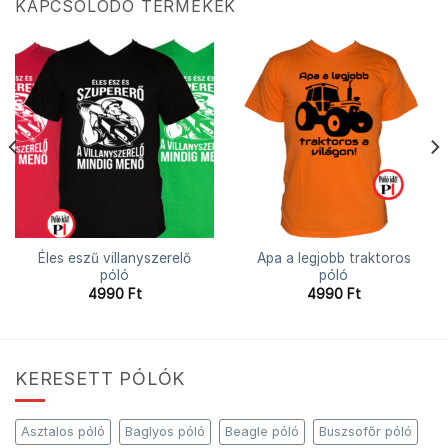
KAPCSOLÓDÓ TERMÉKEK
Éles eszű villanyszerelő
Apa a legjobb traktoros
póló
póló
4990
Ft
4990
Ft
KERESETT PÓLÓK
Asztalos póló
Baglyos póló
Beagle póló
Buszsofőr póló