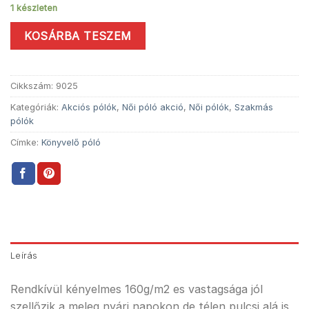
1 készleten
KOSÁRBA TESZEM
Cikkszám:
9025
Kategóriák:
Akciós pólók
,
Női póló akció
,
Női pólók
,
Szakmás
pólók
Címke:
Könyvelő póló
Leírás
Rendkívül kényelmes 160g/m2 es vastagsága jól
szellőzik a meleg nyári napokon de télen pulcsi alá is