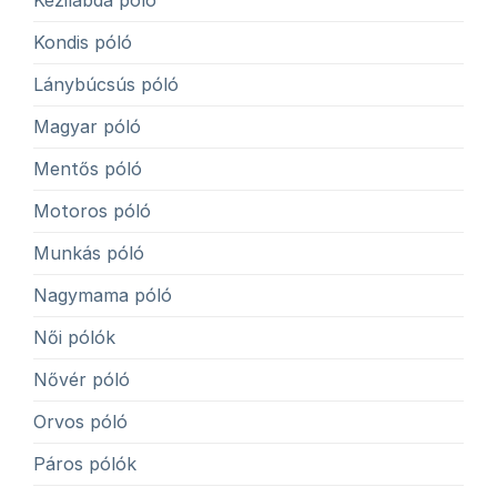
Kézilabda póló
Kondis póló
Lánybúcsús póló
Magyar póló
Mentős póló
Motoros póló
Munkás póló
Nagymama póló
Női pólók
Nővér póló
Orvos póló
Páros pólók