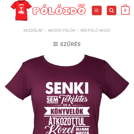
Skip
to
0
content
KEZDŐLAP
/
AKCIÓS PÓLÓK
/
NŐI PÓLÓ AKCIÓ
SZŰRÉS