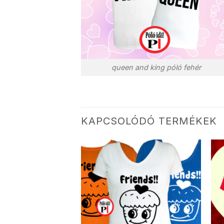
queen and king póló fehér
KAPCSOLÓDÓ TERMÉKEK