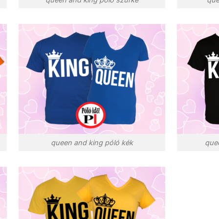
queen and king póló kék
quee