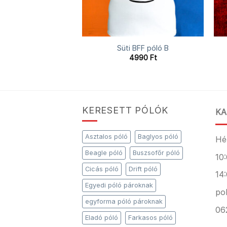
elem – páros pólók
Süti BFF póló B
9290
Ft
4990
Ft
KERESETT PÓLÓK
KA
Asztalos póló
Baglyos póló
Hé
Beagle póló
Buszsofőr póló
10:
Cicás póló
Drift póló
14:
Egyedi póló pároknak
po
egyforma póló pároknak
06
Eladó póló
Farkasos póló