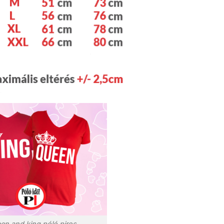
en and king póló piros