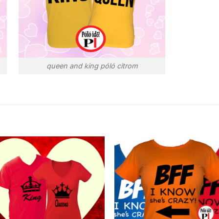
queen and king póló citrom