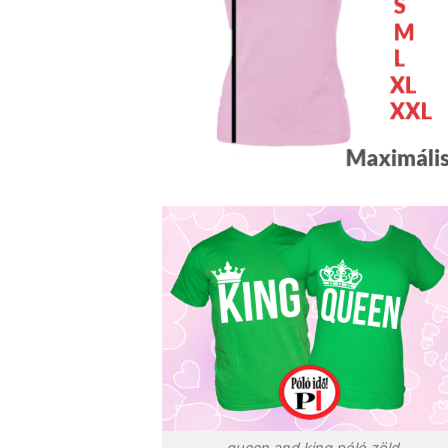
queen and king póló zöld