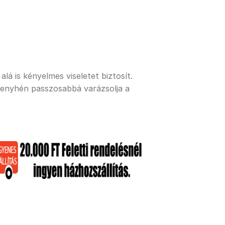
lá is kényelmes viseletet biztosít.
 enyhén passzosabbá varázsolja a