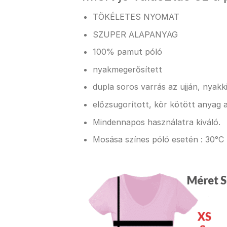
TÖKÉLETES NYOMAT
SZUPER ALAPANYAG
100% pamut póló
nyakmegerősített
dupla soros varrás az ujján, nyak
előzsugorított, kör kötött anyag a
Mindennapos használatra kiváló.
Mosása színes póló esetén : 30°C