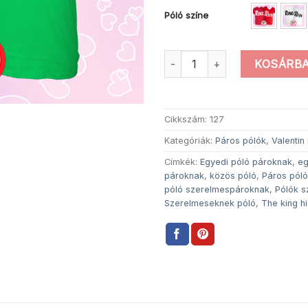
Póló színe
Queen and king páros póló me
KOSÁRBA
Cikkszám:
127
Kategóriák:
Páros pólók
,
Valentin
Címkék:
Egyedi póló pároknak
,
eg
pároknak
,
közös póló
,
Páros póló
póló szerelmespároknak
,
Pólók 
Szerelmeseknek póló
,
The king h