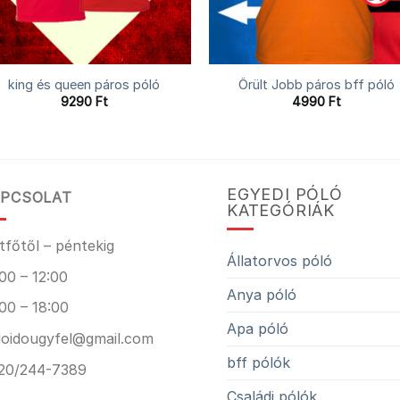
king és queen páros póló
Örült Jobb páros bff póló
9290
Ft
4990
Ft
EGYEDI PÓLÓ
PCSOLAT
KATEGÓRIÁK
tfőtől – péntekig
Állatorvos póló
00 – 12:00
Anya póló
00 – 18:00
Apa póló
loidougyfel@gmail.com
bff pólók
20/244-7389
Családi pólók