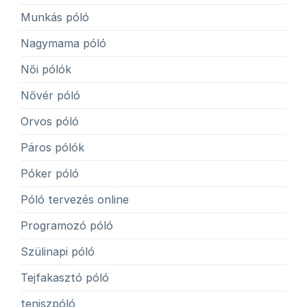
Munkás póló
Nagymama póló
Női pólók
Nővér póló
Orvos póló
Páros pólók
Póker póló
Póló tervezés online
Programozó póló
Szülinapi póló
Tejfakasztó póló
teniszpóló