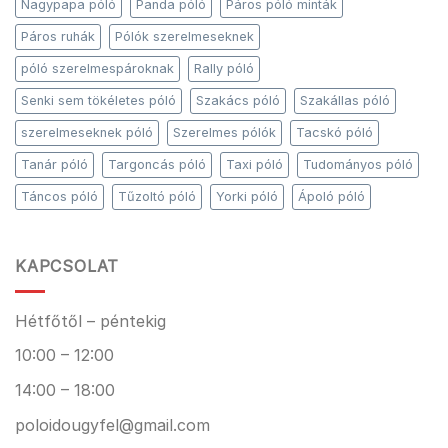
Nagypapa póló
Panda póló
Páros póló minták
Páros ruhák
Pólók szerelmeseknek
póló szerelmespároknak
Rally póló
Senki sem tökéletes póló
Szakács póló
Szakállas póló
szerelmeseknek póló
Szerelmes pólók
Tacskó póló
Tanár póló
Targoncás póló
Taxi póló
Tudományos póló
Táncos póló
Tűzoltó póló
Yorki póló
Ápoló póló
KAPCSOLAT
Hétfőtől – péntekig
10:00 – 12:00
14:00 – 18:00
poloidougyfel@gmail.com