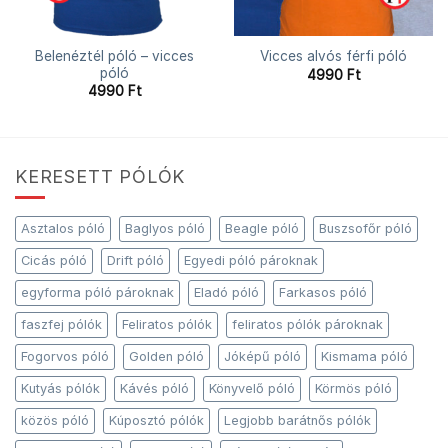
Belenéztél póló – vicces
Vicces alvós férfi póló
póló
4990
Ft
4990
Ft
KERESETT PÓLÓK
Asztalos póló
Baglyos póló
Beagle póló
Buszsofőr póló
Cicás póló
Drift póló
Egyedi póló pároknak
egyforma póló pároknak
Eladó póló
Farkasos póló
faszfej pólók
Feliratos pólók
feliratos pólók pároknak
Fogorvos póló
Golden póló
Jóképű póló
Kismama póló
Kutyás pólók
Kávés póló
Könyvelő póló
Körmös póló
közös póló
Kúposztó pólók
Legjobb barátnős pólók