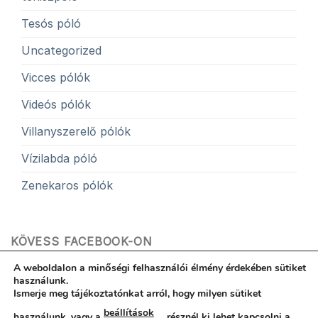
Tesós póló
Uncategorized
Vicces pólók
Videós pólók
Villanyszerelő pólók
Vízilabda póló
Zenekaros pólók
KÖVESS FACEBOOK-ON
A weboldalon a minőségi felhasználói élmény érdekében sütiket
használunk.
Ismerje meg tájékoztatónkat arról, hogy milyen sütiket
beállítások
használunk, vagy a
résznél ki lehet kapcsolni a