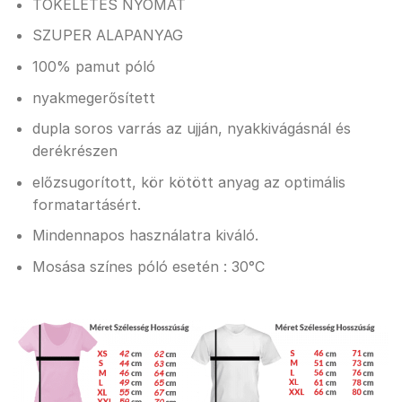
TÖKÉLETES NYOMAT
SZUPER ALAPANYAG
100% pamut póló
nyakmegerősített
dupla soros varrás az ujján, nyakkivágásnál és
derékrészen
előzsugorított, kör kötött anyag az optimális
formatartásért.
Mindennapos használatra kiváló.
Mosása színes póló esetén : 30°C