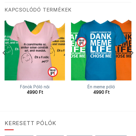
KAPCSOLÓDÓ TERMÉKEK
Főnök Póló női
Én meme póló
4990
Ft
4990
Ft
KERESETT PÓLÓK