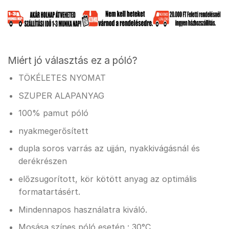
Miért jó választás ez a póló?
TÖKÉLETES NYOMAT
SZUPER ALAPANYAG
100% pamut póló
nyakmegerősített
dupla soros varrás az ujján, nyakkivágásnál és
derékrészen
előzsugorított, kör kötött anyag az optimális
formatartásért.
Mindennapos használatra kiváló.
Mosása színes póló esetén : 30°C