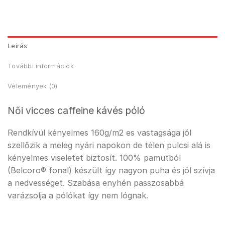
Leírás
További információk
Vélemények (0)
Női vicces caffeine kávés póló
Rendkívül kényelmes 160g/m2 es vastagsága jól
szellőzik a meleg nyári napokon de télen pulcsi alá is
kényelmes viseletet biztosít. 100% pamutból
(Belcoro® fonal) készült így nagyon puha és jól szívja
a nedvességet. Szabása enyhén passzosabbá
varázsolja a pólókat így nem lógnak.