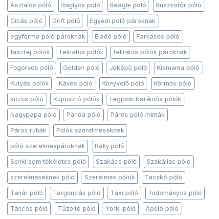
Asztalos póló
Baglyos póló
Beagle póló
Buszsofőr póló
Cicás póló
Drift póló
Egyedi póló pároknak
egyforma póló pároknak
Eladó póló
Farkasos póló
faszfej pólók
Feliratos pólók
feliratos pólók pároknak
Fogorvos póló
Golden póló
Jóképű póló
Kismama póló
Kutyás pólók
Kávés póló
Könyvelő póló
Körmös póló
közös póló
Kúposztó pólók
Legjobb barátnős pólók
Nagypapa póló
Panda póló
Páros póló minták
Páros ruhák
Pólók szerelmeseknek
póló szerelmespároknak
Rally póló
Senki sem tökéletes póló
Szakács póló
Szakállas póló
szerelmeseknek póló
Szerelmes pólók
Tacskó póló
Tanár póló
Targoncás póló
Taxi póló
Tudományos póló
Táncos póló
Tűzoltó póló
Yorki póló
Ápoló póló