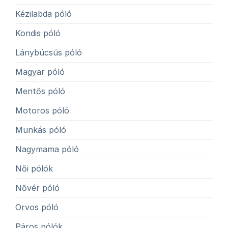
Kézilabda póló
Kondis póló
Lánybúcsús póló
Magyar póló
Mentős póló
Motoros póló
Munkás póló
Nagymama póló
Női pólók
Nővér póló
Orvos póló
Páros pólók