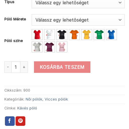
Típus
Póló Mérete
Póló színe
Női vicces caffeine kávés póló mennyiség
KOSÁRBA TESZEM
Cikkszám:
900
Kategóriák:
Női pólók
,
Vicces pólók
Címke:
Kávés póló