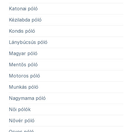
Katonai póló
Kézilabda póló
Kondis póló
Lánybúcsús póló
Magyar póló
Mentős póló
Motoros póló
Munkás póló
Nagymama póló
Női pólók
Nővér póló
Orvos póló