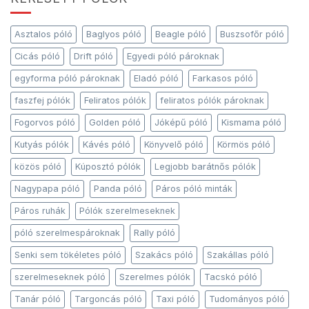
Asztalos póló
Baglyos póló
Beagle póló
Buszsofőr póló
Cicás póló
Drift póló
Egyedi póló pároknak
egyforma póló pároknak
Eladó póló
Farkasos póló
faszfej pólók
Feliratos pólók
feliratos pólók pároknak
Fogorvos póló
Golden póló
Jóképű póló
Kismama póló
Kutyás pólók
Kávés póló
Könyvelő póló
Körmös póló
közös póló
Kúposztó pólók
Legjobb barátnős pólók
Nagypapa póló
Panda póló
Páros póló minták
Páros ruhák
Pólók szerelmeseknek
póló szerelmespároknak
Rally póló
Senki sem tökéletes póló
Szakács póló
Szakállas póló
szerelmeseknek póló
Szerelmes pólók
Tacskó póló
Tanár póló
Targoncás póló
Taxi póló
Tudományos póló