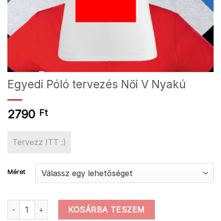
Egyedi Póló tervezés Női V Nyakú
2790
Ft
Tervezz ITT :)
Méret
Egyedi Póló tervezés Női V Nyakú mennyiség
KOSÁRBA TESZEM