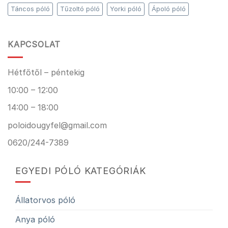
Táncos póló
Tűzoltó póló
Yorki póló
Ápoló póló
KAPCSOLAT
Hétfőtől – péntekig
10:00 – 12:00
14:00 – 18:00
poloidougyfel@gmail.com
0620/244-7389
EGYEDI PÓLÓ KATEGÓRIÁK
Állatorvos póló
Anya póló