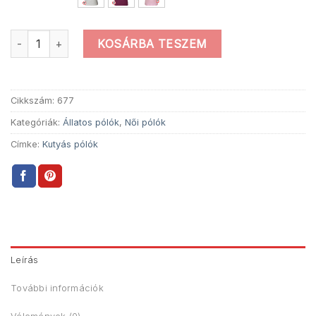
Női Kutya Ritmus Póló mennyiség
KOSÁRBA TESZEM
Cikkszám:
677
Kategóriák:
Állatos pólók
,
Női pólók
Címke:
Kutyás pólók
Leírás
További információk