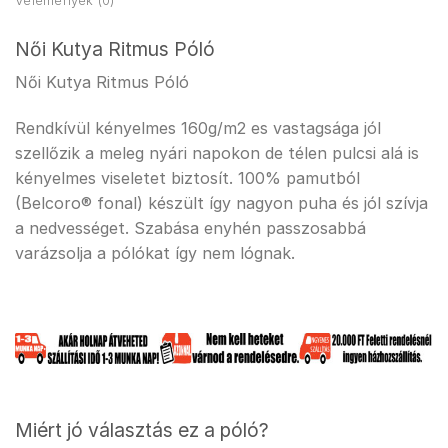
Vélemények (0)
Női Kutya Ritmus Póló
Női Kutya Ritmus Póló
Rendkívül kényelmes 160g/m2 es vastagsága jól
szellőzik a meleg nyári napokon de télen pulcsi alá is
kényelmes viseletet biztosít. 100% pamutból
(Belcoro® fonal) készült így nagyon puha és jól szívja
a nedvességet. Szabása enyhén passzosabbá
varázsolja a pólókat így nem lógnak.
Miért jó választás ez a póló?