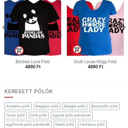
Bitches Love Póló
Örült Lovas Hölgy Póló
4990
Ft
4990
Ft
KERESETT PÓLÓK
Asztalos póló
Baglyos póló
Beagle póló
Buszsofőr póló
Cicás póló
Drift póló
Egyedi póló pároknak
egyforma póló pároknak
Eladó póló
Farkasos póló