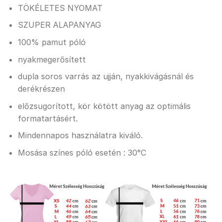
TÖKÉLETES NYOMAT
SZUPER ALAPANYAG
100% pamut póló
nyakmegerősített
dupla soros varrás az ujján, nyakkivágásnál és
derékrészen
előzsugorított, kör kötött anyag az optimális
formatartásért.
Mindennapos használatra kiváló.
Mosása színes póló esetén : 30°C