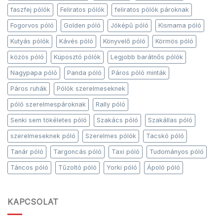
faszfej pólók
Feliratos pólók
feliratos pólók pároknak
Fogorvos póló
Golden póló
Jóképű póló
Kismama póló
Kutyás pólók
Kávés póló
Könyvelő póló
Körmös póló
közös póló
Kúposztó pólók
Legjobb barátnős pólók
Nagypapa póló
Panda póló
Páros póló minták
Páros ruhák
Pólók szerelmeseknek
póló szerelmespároknak
Rally póló
Senki sem tökéletes póló
Szakács póló
Szakállas póló
szerelmeseknek póló
Szerelmes pólók
Tacskó póló
Tanár póló
Targoncás póló
Taxi póló
Tudományos póló
Táncos póló
Tűzoltó póló
Yorki póló
Ápoló póló
KAPCSOLAT