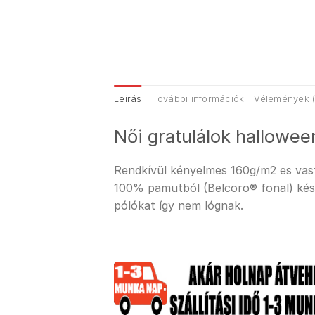
Leírás
További információk
Vélemények (
Női gratulálok hallowee
Rendkívül kényelmes 160g/m2 es vastag
100% pamutból (Belcoro® fonal) kész
pólókat így nem lógnak.