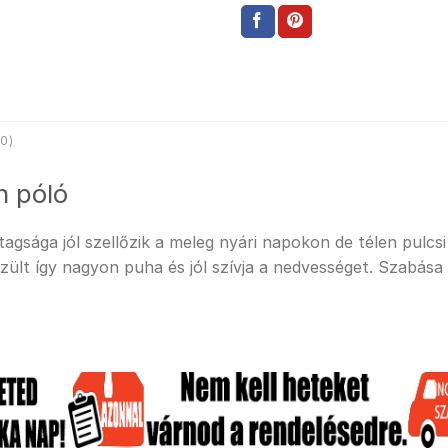
0)
n póló
sága jól szellőzik a meleg nyári napokon de télen pulcsi a
ült így nagyon puha és jól szívja a nedvességet. Szabása