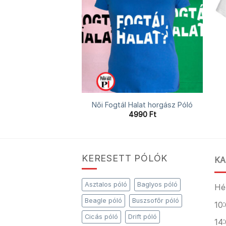
vnak családi póló
Női Fogtál Halat horgász Póló
4990
Ft
4990
Ft
KERESETT PÓLÓK
KA
Asztalos póló
Baglyos póló
Hé
Beagle póló
Buszsofőr póló
10:
Cicás póló
Drift póló
14: