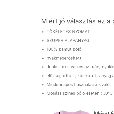
Miért jó választás ez a 
TÖKÉLETES NYOMAT
SZUPER ALAPANYAG
100% pamut póló
nyakmegerősített
dupla soros varrás az ujján, nyak
előzsugorított, kör kötött anyag a
Mindennapos használatra kiváló.
Mosása színes póló esetén : 30°C