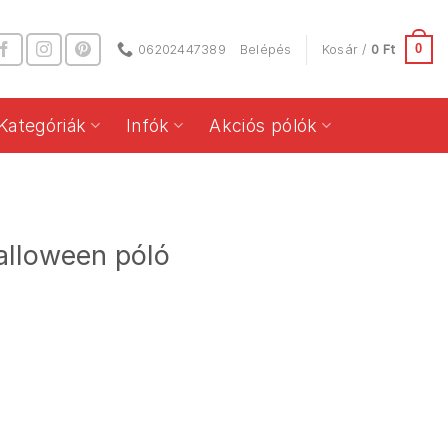
0
06202447389
Belépés
Kosár /
0
Ft
Kategóriák
Infók
Akciós pólók
halloween póló