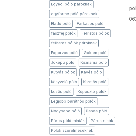
Egyedi póló pároknak
po
egyforma póló pároknak
06
Eladó póló
Farkasos póló
faszfej pólók
Feliratos pólók
feliratos pólók pároknak
Fogorvos póló
Golden póló
Jóképű póló
Kismama póló
Kutyás pólók
Kávés póló
Könyvelő póló
Körmös póló
közös póló
Kúposztó pólók
Legjobb barátnős pólók
Nagypapa póló
Panda póló
Páros póló minták
Páros ruhák
Pólók szerelmeseknek