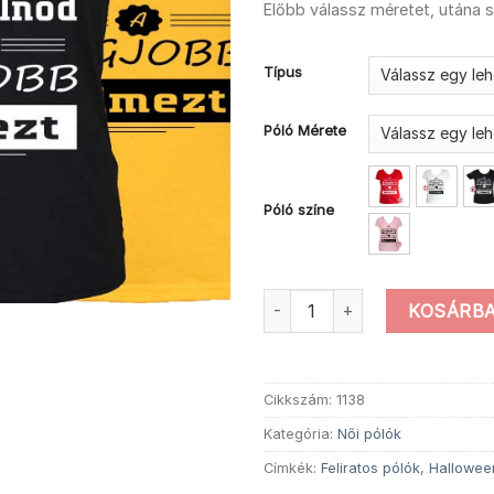
Előbb válassz méretet, utána 
Típus
Póló Mérete
Póló színe
Női gratulálok halloween póló
KOSÁRBA
Cikkszám:
1138
Kategória:
Női pólók
Címkék:
Feliratos pólók
,
Hallowee