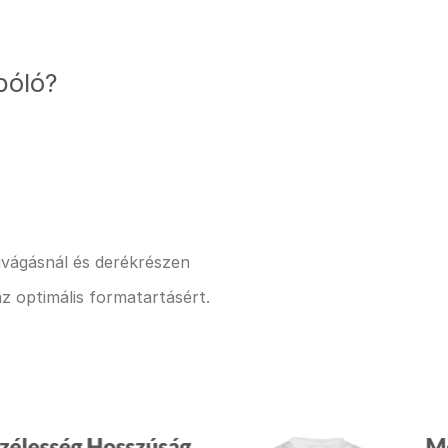
póló?
kivágásnál és derékrészen
z optimális formatartásért.