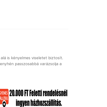
lá is kényelmes viseletet biztosít.
 enyhén passzosabbá varázsolja a