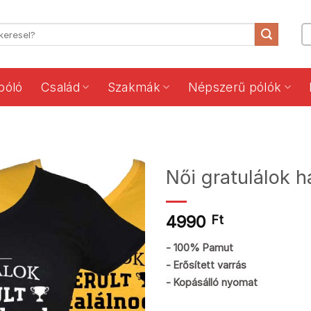
póló
Család
Szakmák
Népszerű pólók
Női gratulálok 
4990
Ft
- 100% Pamut
- Erősített varrás
- Kopásálló nyomat