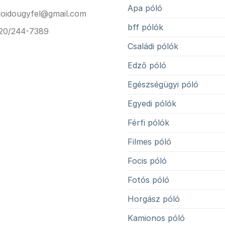
Apa póló
loidougyfel@gmail.com
bff pólók
20/244-7389
Családi pólók
Edző póló
Egészségügyi póló
Egyedi pólók
Férfi pólók
Filmes póló
Focis póló
Fotós póló
Horgász póló
Kamionos póló