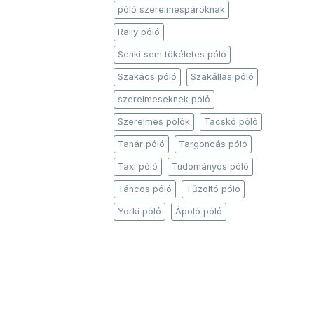
póló szerelmespároknak
Rally póló
Senki sem tökéletes póló
Szakács póló
Szakállas póló
szerelmeseknek póló
Szerelmes pólók
Tacskó póló
Tanár póló
Targoncás póló
Taxi póló
Tudományos póló
Táncos póló
Tűzoltó póló
Yorki póló
Ápoló póló