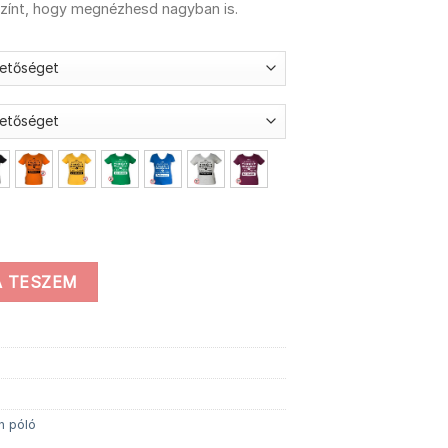
színt, hogy megnézhesd nagyban is.
 mennyiség
 TESZEM
n póló