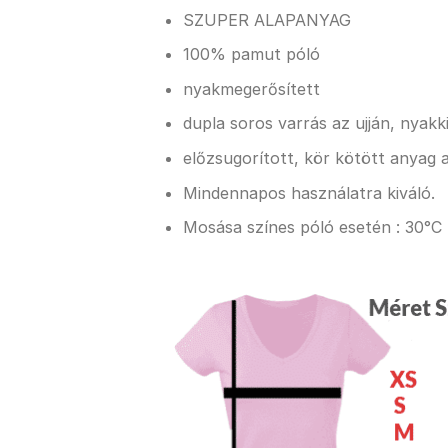
SZUPER ALAPANYAG
100% pamut póló
nyakmegerősített
dupla soros varrás az ujján, nyak
előzsugorított, kör kötött anyag a
Mindennapos használatra kiváló.
Mosása színes póló esetén : 30°C