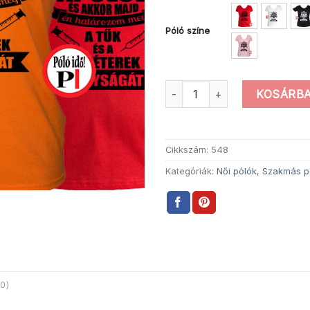
Póló színe
Női Én Határozom Meg Póló m
KOSÁRBA
Cikkszám:
548
Kategóriák:
Női pólók
,
Szakmás p
0)