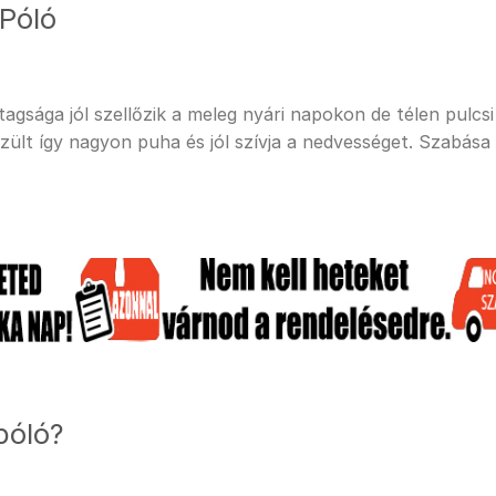
Póló
sága jól szellőzik a meleg nyári napokon de télen pulcsi a
ült így nagyon puha és jól szívja a nedvességet. Szabása
póló?