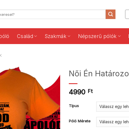
póló
Család
Szakmák
Népszerű pólók
K
Női Én Határoz
4990
Ft
Típus
Póló Mérete