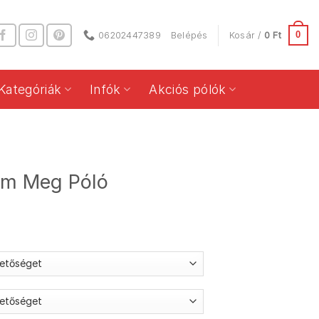
0
06202447389
Belépés
Kosár /
0
Ft
Kategóriák
Infók
Akciós pólók
om Meg Póló