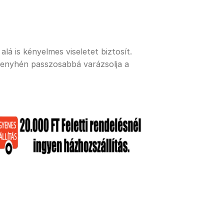
lá is kényelmes viseletet biztosít.
 enyhén passzosabbá varázsolja a