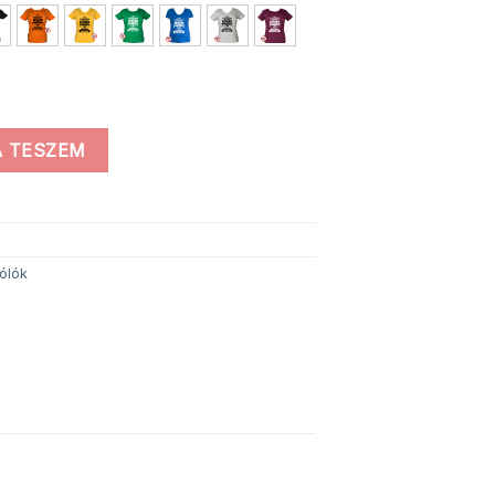
ennyiség
 TESZEM
ólók