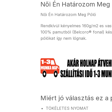
Női Én Határozom Meg 
Női Én Határozom Meg Póló
Rendkívül kényelmes 160g/m2 es vastag
100% pamutból (Belcoro® fonal) kész
pólókat így nem lógnak.
Miért jó választás ez a 
TÖKÉLETES NYOMAT