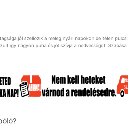
sága jól szellőzik a meleg nyári napokon de télen pulcsi a
ült így nagyon puha és jól szívja a nedvességet. Szabása
póló?