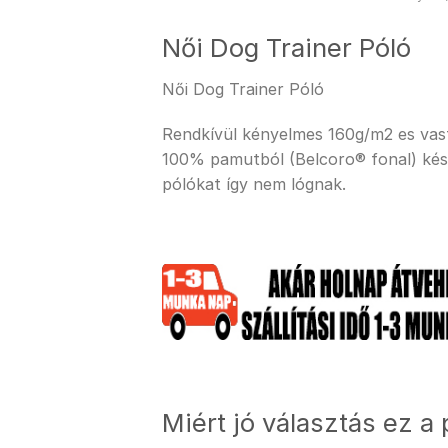
Női Dog Trainer Póló
Női Dog Trainer Póló
Rendkívül kényelmes 160g/m2 es vastag
100% pamutból (Belcoro® fonal) kész
pólókat így nem lógnak.
Miért jó választás ez a 