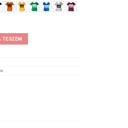
g
 TESZEM
ók