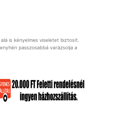
lá is kényelmes viseletet biztosít.
 enyhén passzosabbá varázsolja a