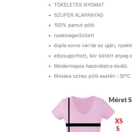
TÖKÉLETES NYOMAT
SZUPER ALAPANYAG
100% pamut póló
nyakmegerősített
dupla soros varrás az ujján, nyak
előzsugorított, kör kötött anyag a
Mindennapos használatra kiváló.
Mosása színes póló esetén : 30°C