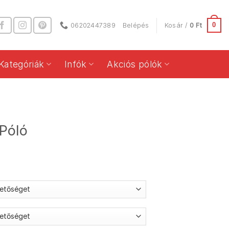
0
06202447389
Belépés
Kosár /
0
Ft
Kategóriák
Infók
Akciós pólók
 Póló