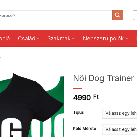
póló
Család
Szakmák
Népszerű pólók
K
Női Dog Trainer
4990
Ft
Típus
Póló Mérete