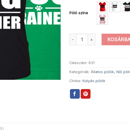
Póló színe
Női Dog Trainer Póló mennyisé
KOSÁRBA
Cikkszám:
631
Kategóriák:
Állatos pólók
,
Női pól
Címke:
Kutyás pólók
0)