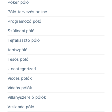
Póker póló
Póló tervezés online
Programozó póló
Szülinapi póló
Tejfakasztó póló
teniszpóló
Tesós póló
Uncategorized
Vicces pólók
Videós pólók
Villanyszerelő pólók
Vízilabda póló