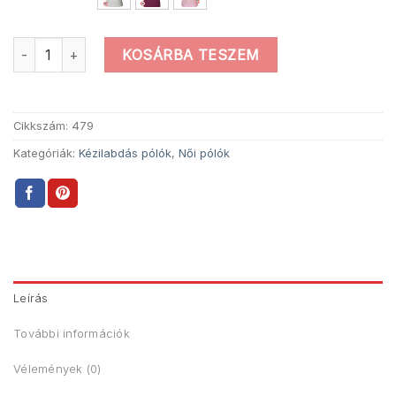
Női Az Én Drogom Póló mennyiség
KOSÁRBA TESZEM
Cikkszám:
479
Kategóriák:
Kézilabdás pólók
,
Női pólók
Leírás
További információk
Vélemények (0)