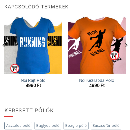
KAPCSOLÓDÓ TERMÉKEK
Női Rajt Póló
Női Kézilabda Póló
4990
Ft
4990
Ft
KERESETT PÓLÓK
Asztalos póló
Baglyos póló
Beagle póló
Buszsofőr póló