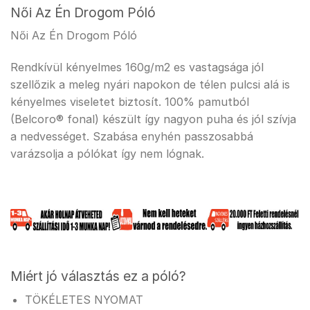
Női Az Én Drogom Póló
Női Az Én Drogom Póló
Rendkívül kényelmes 160g/m2 es vastagsága jól
szellőzik a meleg nyári napokon de télen pulcsi alá is
kényelmes viseletet biztosít. 100% pamutból
(Belcoro® fonal) készült így nagyon puha és jól szívja
a nedvességet. Szabása enyhén passzosabbá
varázsolja a pólókat így nem lógnak.
Miért jó választás ez a póló?
TÖKÉLETES NYOMAT