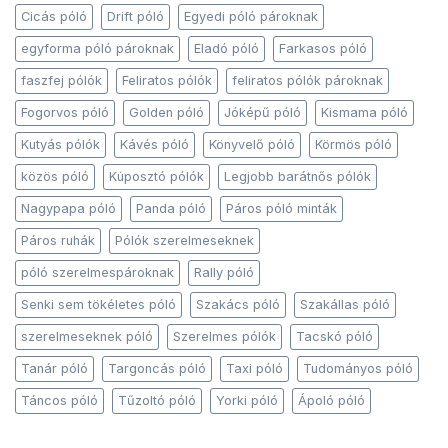
Cicás póló
Drift póló
Egyedi póló pároknak
egyforma póló pároknak
Eladó póló
Farkasos póló
faszfej pólók
Feliratos pólók
feliratos pólók pároknak
Fogorvos póló
Golden póló
Jóképű póló
Kismama póló
Kutyás pólók
Kávés póló
Könyvelő póló
Körmös póló
közös póló
Kúposztó pólók
Legjobb barátnős pólók
Nagypapa póló
Panda póló
Páros póló minták
Páros ruhák
Pólók szerelmeseknek
póló szerelmespároknak
Rally póló
Senki sem tökéletes póló
Szakács póló
Szakállas póló
szerelmeseknek póló
Szerelmes pólók
Tacskó póló
Tanár póló
Targoncás póló
Taxi póló
Tudományos póló
Táncos póló
Tűzoltó póló
Yorki póló
Ápoló póló