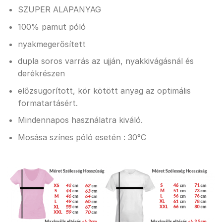
SZUPER ALAPANYAG
100% pamut póló
nyakmegerősített
dupla soros varrás az ujján, nyakkivágásnál és
derékrészen
előzsugorított, kör kötött anyag az optimális
formatartásért.
Mindennapos használatra kiváló.
Mosása színes póló esetén : 30°C