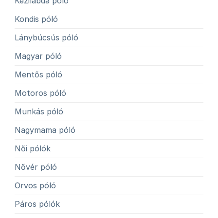
Kézilabda póló
Kondis póló
Lánybúcsús póló
Magyar póló
Mentős póló
Motoros póló
Munkás póló
Nagymama póló
Női pólók
Nővér póló
Orvos póló
Páros pólók