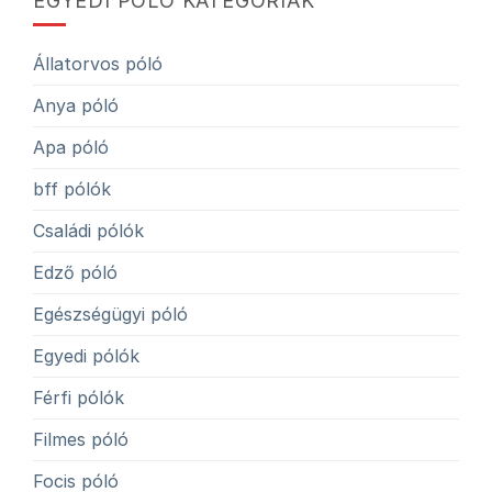
EGYEDI PÓLÓ KATEGÓRIÁK
Állatorvos póló
Anya póló
Apa póló
bff pólók
Családi pólók
Edző póló
Egészségügyi póló
Egyedi pólók
Férfi pólók
Filmes póló
Focis póló