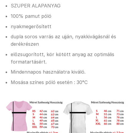
SZUPER ALAPANYAG
100% pamut póló
nyakmegerősített
dupla soros varrás az ujján, nyakkivágásnál és
derékrészen
előzsugorított, kör kötött anyag az optimális
formatartásért.
Mindennapos használatra kiváló.
Mosása színes póló esetén : 30°C