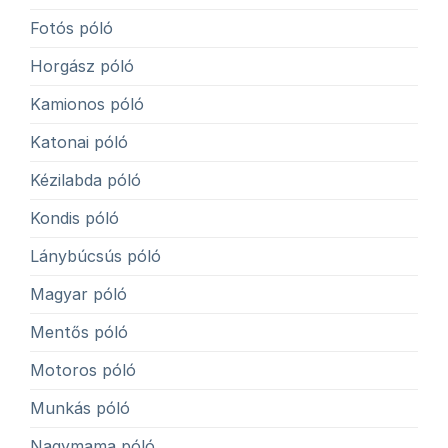
Fotós póló
Horgász póló
Kamionos póló
Katonai póló
Kézilabda póló
Kondis póló
Lánybúcsús póló
Magyar póló
Mentős póló
Motoros póló
Munkás póló
Nagymama póló