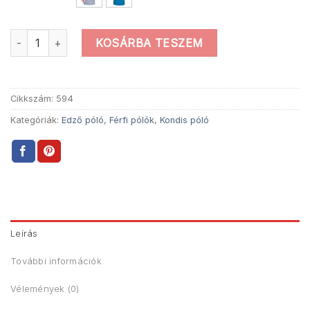
Nem Az Átlag Póló mennyiség
KOSÁRBA TESZEM
Cikkszám:
594
Kategóriák:
Edző póló
,
Férfi pólók
,
Kondis póló
Leírás
További információk
Vélemények (0)