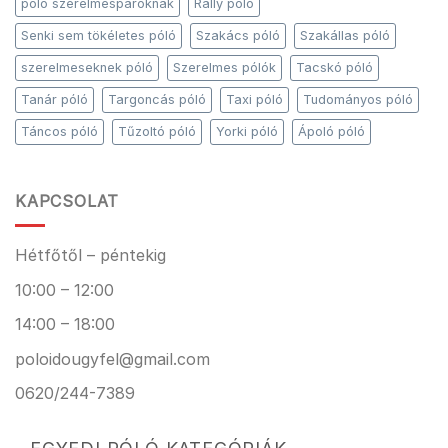
póló szerelmespároknak
Rally póló
Senki sem tökéletes póló
Szakács póló
Szakállas póló
szerelmeseknek póló
Szerelmes pólók
Tacskó póló
Tanár póló
Targoncás póló
Taxi póló
Tudományos póló
Táncos póló
Tűzoltó póló
Yorki póló
Ápoló póló
KAPCSOLAT
Hétfőtől – péntekig
10:00 – 12:00
14:00 – 18:00
poloidougyfel@gmail.com
0620/244-7389