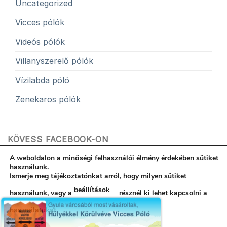
Uncategorized
Vicces pólók
Videós pólók
Villanyszerelő pólók
Vízilabda póló
Zenekaros pólók
KÖVESS FACEBOOK-ON
A weboldalon a minőségi felhasználói élmény érdekében sütiket
használunk.
Ismerje meg tájékoztatónkat arról, hogy milyen sütiket
beállítások
használunk, vagy a
résznél ki lehet kapcsolni a
Hibabejelentés
ÁSZF
Egyedi póló garancia
Kapcsolat
Rólunk
Adatvédelemi nyilatkozat
használatukat.
Minden jog fenntartva 2017-2024 © Egyedi póló - Póló