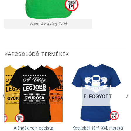
Nem Az Átlag Póló
KAPCSOLÓDÓ TERMÉKEK
ELFOGYOTT
Ajándék nem egoista
Kettlebell férfi XXL méretű