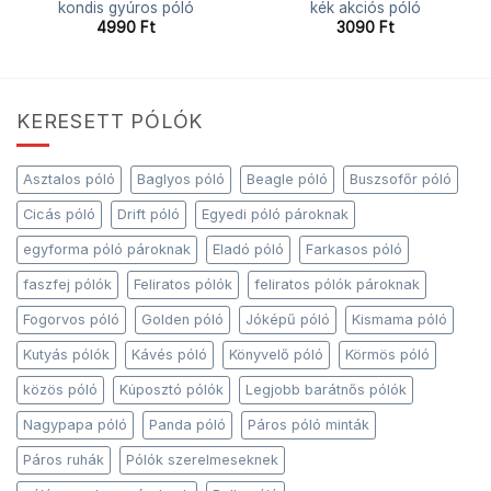
kondis gyúros póló
kék akciós póló
4990
Ft
3090
Ft
KERESETT PÓLÓK
Asztalos póló
Baglyos póló
Beagle póló
Buszsofőr póló
Cicás póló
Drift póló
Egyedi póló pároknak
egyforma póló pároknak
Eladó póló
Farkasos póló
faszfej pólók
Feliratos pólók
feliratos pólók pároknak
Fogorvos póló
Golden póló
Jóképű póló
Kismama póló
Kutyás pólók
Kávés póló
Könyvelő póló
Körmös póló
közös póló
Kúposztó pólók
Legjobb barátnős pólók
Nagypapa póló
Panda póló
Páros póló minták
Páros ruhák
Pólók szerelmeseknek