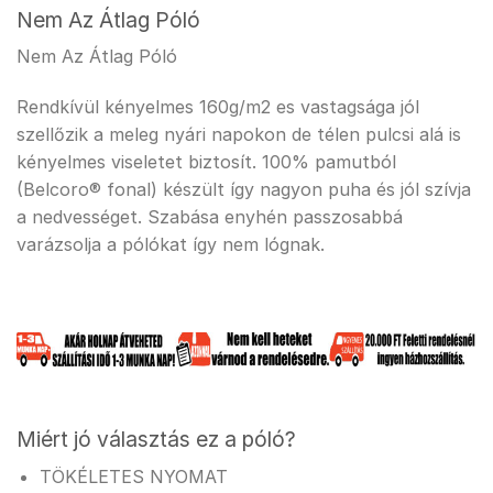
Nem Az Átlag Póló
Nem Az Átlag Póló
Rendkívül kényelmes 160g/m2 es vastagsága jól
szellőzik a meleg nyári napokon de télen pulcsi alá is
kényelmes viseletet biztosít. 100% pamutból
(Belcoro® fonal) készült így nagyon puha és jól szívja
a nedvességet. Szabása enyhén passzosabbá
varázsolja a pólókat így nem lógnak.
Miért jó választás ez a póló?
TÖKÉLETES NYOMAT