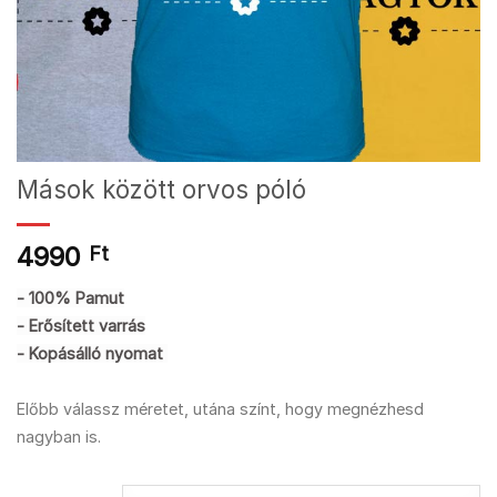
Mások között orvos póló
4990
Ft
- 100% Pamut
- Erősített varrás
- Kopásálló nyomat
Előbb válassz méretet, utána színt, hogy megnézhesd
nagyban is.