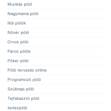
Munkás póló
Nagymama póló
Női pólók
Nővér póló
Orvos póló
Páros pólók
Póker póló
Póló tervezés online
Programozó póló
Szülinapi póló
Tejfakasztó póló
teniszpóló