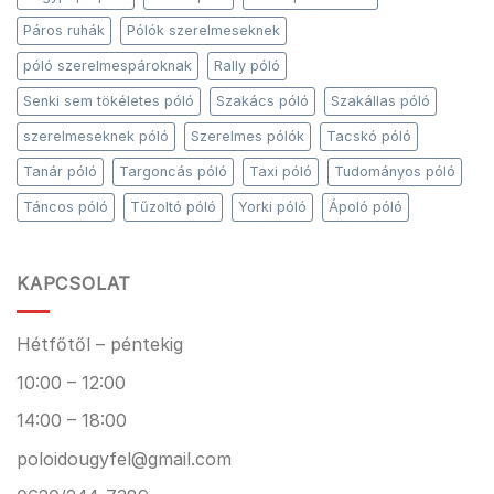
Páros ruhák
Pólók szerelmeseknek
póló szerelmespároknak
Rally póló
Senki sem tökéletes póló
Szakács póló
Szakállas póló
szerelmeseknek póló
Szerelmes pólók
Tacskó póló
Tanár póló
Targoncás póló
Taxi póló
Tudományos póló
Táncos póló
Tűzoltó póló
Yorki póló
Ápoló póló
KAPCSOLAT
Hétfőtől – péntekig
10:00 – 12:00
14:00 – 18:00
poloidougyfel@gmail.com