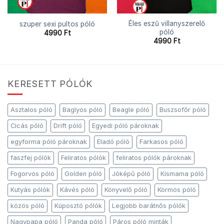
Éles eszű villanyszerelő
szuper sexi pultos póló
póló
4990
Ft
4990
Ft
KERESETT PÓLÓK
Asztalos póló
Baglyos póló
Beagle póló
Buszsofőr póló
Cicás póló
Drift póló
Egyedi póló pároknak
egyforma póló pároknak
Eladó póló
Farkasos póló
faszfej pólók
Feliratos pólók
feliratos pólók pároknak
Fogorvos póló
Golden póló
Jóképű póló
Kismama póló
Kutyás pólók
Kávés póló
Könyvelő póló
Körmös póló
közös póló
Kúposztó pólók
Legjobb barátnős pólók
Nagypapa póló
Panda póló
Páros póló minták