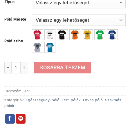
Típus
Póló Mérete
Póló színe
Mások között orvos póló mennyiség
KOSÁRBA TESZEM
Cikkszám:
973
Kategóriák:
Egészségügyi póló
,
Férfi pólók
,
Orvos póló
,
Szakmás
pólók