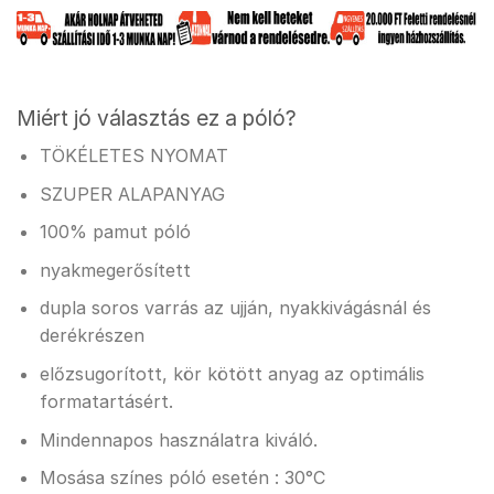
Miért jó választás ez a póló?
TÖKÉLETES NYOMAT
SZUPER ALAPANYAG
100% pamut póló
nyakmegerősített
dupla soros varrás az ujján, nyakkivágásnál és
derékrészen
előzsugorított, kör kötött anyag az optimális
formatartásért.
Mindennapos használatra kiváló.
Mosása színes póló esetén : 30°C