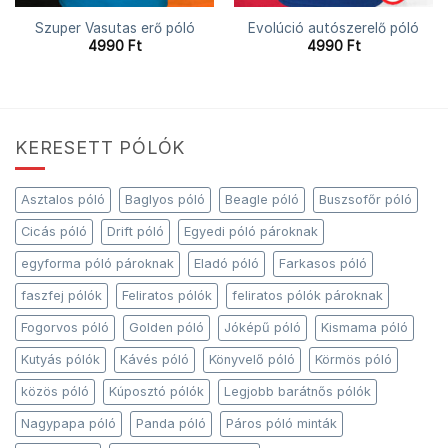
Szuper Vasutas erő póló
Evolúció autószerelő póló
4990
Ft
4990
Ft
KERESETT PÓLÓK
Asztalos póló
Baglyos póló
Beagle póló
Buszsofőr póló
Cicás póló
Drift póló
Egyedi póló pároknak
egyforma póló pároknak
Eladó póló
Farkasos póló
faszfej pólók
Feliratos pólók
feliratos pólók pároknak
Fogorvos póló
Golden póló
Jóképű póló
Kismama póló
Kutyás pólók
Kávés póló
Könyvelő póló
Körmös póló
közös póló
Kúposztó pólók
Legjobb barátnős pólók
Nagypapa póló
Panda póló
Páros póló minták