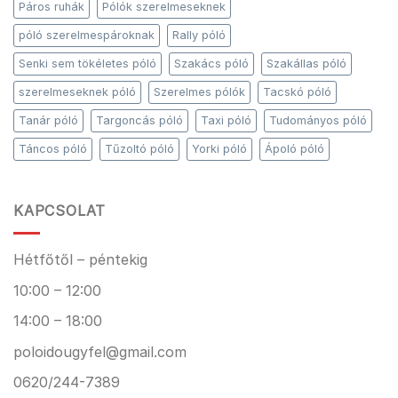
Páros ruhák
Pólók szerelmeseknek
póló szerelmespároknak
Rally póló
Senki sem tökéletes póló
Szakács póló
Szakállas póló
szerelmeseknek póló
Szerelmes pólók
Tacskó póló
Tanár póló
Targoncás póló
Taxi póló
Tudományos póló
Táncos póló
Tűzoltó póló
Yorki póló
Ápoló póló
KAPCSOLAT
Hétfőtől – péntekig
10:00 – 12:00
14:00 – 18:00
poloidougyfel@gmail.com
0620/244-7389