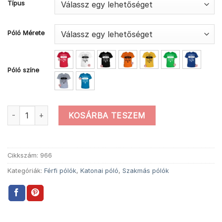
Típus
Póló Mérete
Póló színe
Mások között katona póló mennyiség
KOSÁRBA TESZEM
Cikkszám:
966
Kategóriák:
Férfi pólók
,
Katonai póló
,
Szakmás pólók