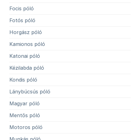
Focis póló
Fotós póló
Horgász póló
Kamionos póló
Katonai póló
Kézilabda póló
Kondis póló
Lánybúcsús póló
Magyar póló
Mentős póló
Motoros póló
Munkás póló