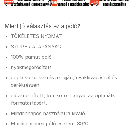
Miért jó választás ez a póló?
TÖKÉLETES NYOMAT
SZUPER ALAPANYAG
100% pamut póló
nyakmegerősített
dupla soros varrás az ujján, nyakkivágásnál és
derékrészen
előzsugorított, kör kötött anyag az optimális
formatartásért.
Mindennapos használatra kiváló.
Mosása színes póló esetén : 30°C