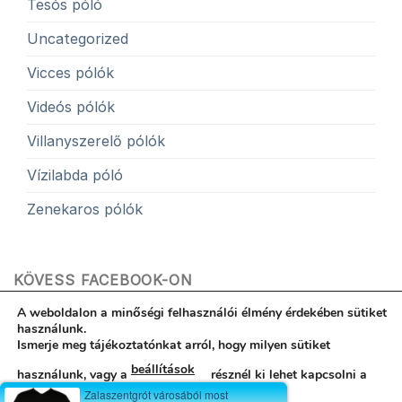
Tesós póló
Uncategorized
Vicces pólók
Videós pólók
Villanyszerelő pólók
Vízilabda póló
Zenekaros pólók
KÖVESS FACEBOOK-ON
A weboldalon a minőségi felhasználói élmény érdekében sütiket
használunk.
Ismerje meg tájékoztatónkat arról, hogy milyen sütiket
beállítások
használunk, vagy a
résznél ki lehet kapcsolni a
Hibabejelentés
ÁSZF
Egyedi póló garancia
Kapcsolat
Zalaszentgrót városából most
Rólunk
Adatvédelemi nyilatkozat