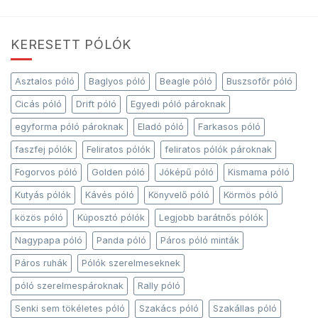
KERESETT PÓLÓK
Asztalos póló
Baglyos póló
Beagle póló
Buszsofőr póló
Cicás póló
Drift póló
Egyedi póló pároknak
egyforma póló pároknak
Eladó póló
Farkasos póló
faszfej pólók
Feliratos pólók
feliratos pólók pároknak
Fogorvos póló
Golden póló
Jóképű póló
Kismama póló
Kutyás pólók
Kávés póló
Könyvelő póló
Körmös póló
közös póló
Kúposztó pólók
Legjobb barátnős pólók
Nagypapa póló
Panda póló
Páros póló minták
Páros ruhák
Pólók szerelmeseknek
póló szerelmespároknak
Rally póló
Senki sem tökéletes póló
Szakács póló
Szakállas póló