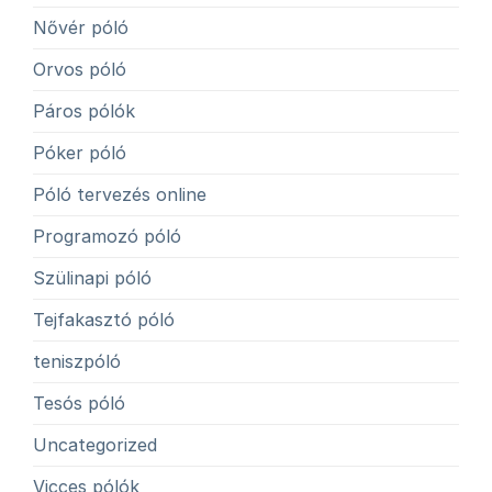
Nővér póló
Orvos póló
Páros pólók
Póker póló
Póló tervezés online
Programozó póló
Szülinapi póló
Tejfakasztó póló
teniszpóló
Tesós póló
Uncategorized
Vicces pólók