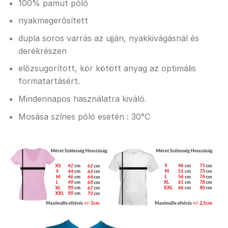
100% pamut póló
nyakmegerősített
dupla soros varrás az ujján, nyakkivágásnál és
derékrészen
előzsugorított, kör kötött anyag az optimális
formatartásért.
Mindennapos használatra kiváló.
Mosása színes póló esetén : 30°C