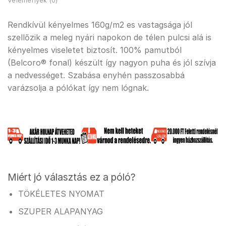
Vélemények (0)
Rendkívül kényelmes 160g/m2 es vastagsága jól
szellőzik a meleg nyári napokon de télen pulcsi alá is
kényelmes viseletet biztosít. 100% pamutból
(Belcoro® fonal) készült így nagyon puha és jól szívja
a nedvességet. Szabása enyhén passzosabbá
varázsolja a pólókat így nem lógnak.
Miért jó választás ez a póló?
TÖKÉLETES NYOMAT
SZUPER ALAPANYAG