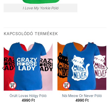
I Love My Yorkie Póló
KAPCSOLÓDÓ TERMÉKEK
Örült Lovas Hölgy Póló
Női Meow Or Never Póló
4990
Ft
4990
Ft