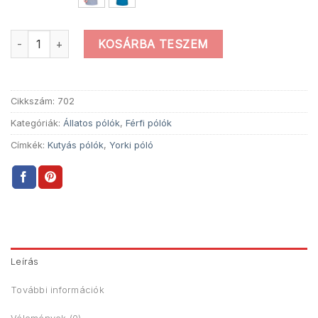
I Love My Yorki kutyás Póló mennyiség
KOSÁRBA TESZEM
Cikkszám:
702
Kategóriák:
Állatos pólók
,
Férfi pólók
Címkék:
Kutyás pólók
,
Yorki póló
Leírás
További információk