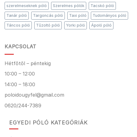
szerelmeseknek póló
Szerelmes pólók
Tacskó póló
Tanár póló
Targoncás póló
Taxi póló
Tudományos póló
Táncos póló
Tűzoltó póló
Yorki póló
Ápoló póló
KAPCSOLAT
Hétfőtől – péntekig
10:00 – 12:00
14:00 – 18:00
poloidougyfel@gmail.com
0620/244-7389
EGYEDI PÓLÓ KATEGÓRIÁK