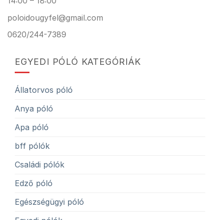
14:00 – 18:00
poloidougyfel@gmail.com
0620/244-7389
EGYEDI PÓLÓ KATEGÓRIÁK
Állatorvos póló
Anya póló
Apa póló
bff pólók
Családi pólók
Edző póló
Egészségügyi póló