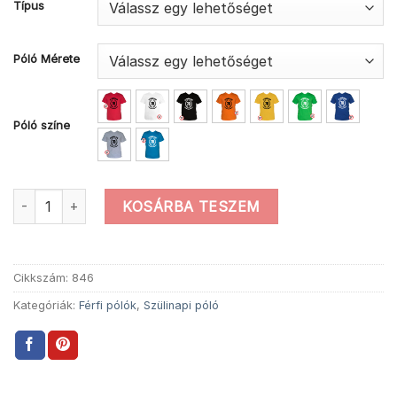
Típus
Póló Mérete
Póló színe
Férfi örök ifjú 70 szülinapi póló mennyiség
KOSÁRBA TESZEM
Cikkszám:
846
Kategóriák:
Férfi pólók
,
Szülinapi póló