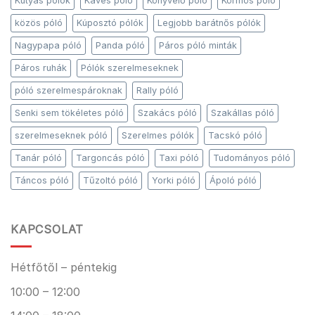
Kutyás pólók
Kávés póló
Könyvelő póló
Körmös póló
közös póló
Kúposztó pólók
Legjobb barátnős pólók
Nagypapa póló
Panda póló
Páros póló minták
Páros ruhák
Pólók szerelmeseknek
póló szerelmespároknak
Rally póló
Senki sem tökéletes póló
Szakács póló
Szakállas póló
szerelmeseknek póló
Szerelmes pólók
Tacskó póló
Tanár póló
Targoncás póló
Taxi póló
Tudományos póló
Táncos póló
Tűzoltó póló
Yorki póló
Ápoló póló
KAPCSOLAT
Hétfőtől – péntekig
10:00 – 12:00