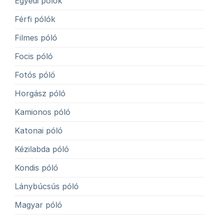
Egyedi pólók
Férfi pólók
Filmes póló
Focis póló
Fotós póló
Horgász póló
Kamionos póló
Katonai póló
Kézilabda póló
Kondis póló
Lánybúcsús póló
Magyar póló