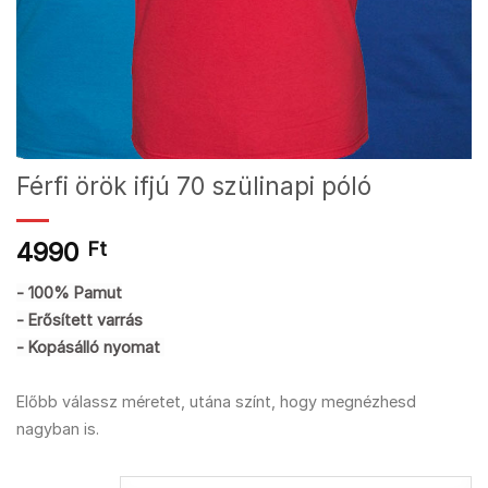
Férfi örök ifjú 70 szülinapi póló
4990
Ft
- 100% Pamut
- Erősített varrás
- Kopásálló nyomat
Előbb válassz méretet, utána színt, hogy megnézhesd
nagyban is.