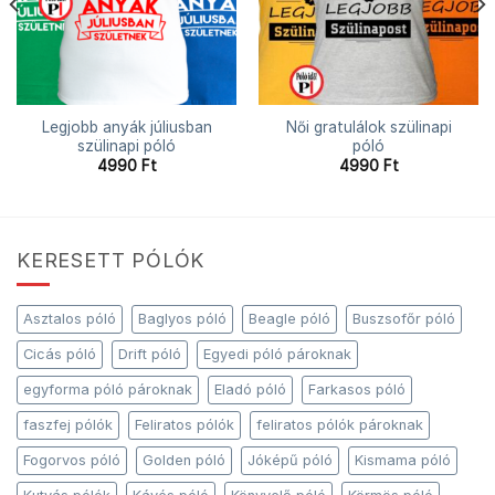
Legjobb anyák júliusban
Női gratulálok szülinapi
szülinapi póló
póló
4990
Ft
4990
Ft
KERESETT PÓLÓK
Asztalos póló
Baglyos póló
Beagle póló
Buszsofőr póló
Cicás póló
Drift póló
Egyedi póló pároknak
egyforma póló pároknak
Eladó póló
Farkasos póló
faszfej pólók
Feliratos pólók
feliratos pólók pároknak
Fogorvos póló
Golden póló
Jóképű póló
Kismama póló