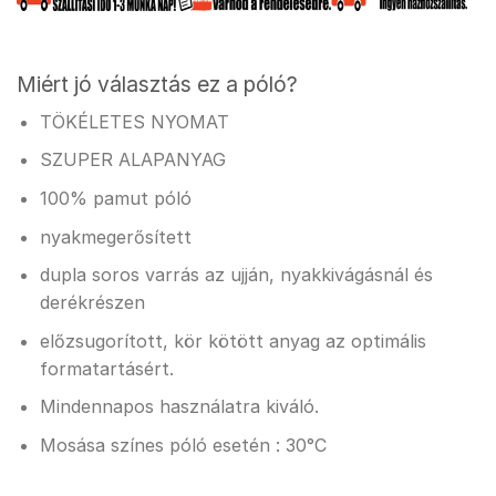
Miért jó választás ez a póló?
TÖKÉLETES NYOMAT
SZUPER ALAPANYAG
100% pamut póló
nyakmegerősített
dupla soros varrás az ujján, nyakkivágásnál és
derékrészen
előzsugorított, kör kötött anyag az optimális
formatartásért.
Mindennapos használatra kiváló.
Mosása színes póló esetén : 30°C