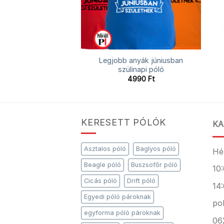
nyák februárban
Legjobb anyák júniusban
linapi póló
szülinapi póló
4990
Ft
4990
Ft
KERESETT PÓLÓK
KA
Asztalos póló
Baglyos póló
Hé
Beagle póló
Buszsofőr póló
10:
Cicás póló
Drift póló
14:
Egyedi póló pároknak
po
egyforma póló pároknak
06