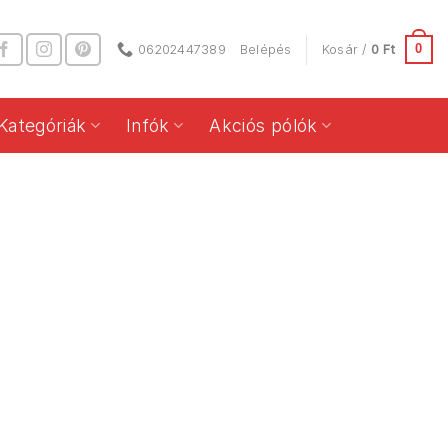
0
06202447389
Belépés
Kosár /
0
Ft
Kategóriák
Infók
Akciós pólók