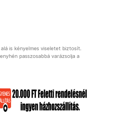
lá is kényelmes viseletet biztosít.
 enyhén passzosabbá varázsolja a