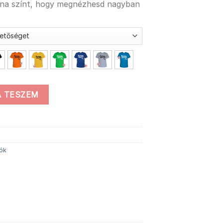
ána színt, hogy megnézhesd nagyban
 TESZEM
lók