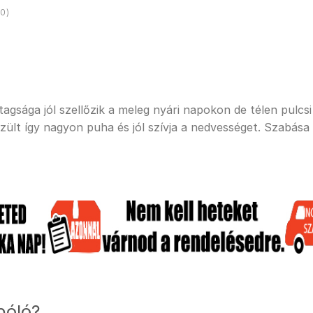
0)
sága jól szellőzik a meleg nyári napokon de télen pulcsi a
ült így nagyon puha és jól szívja a nedvességet. Szabása
póló?