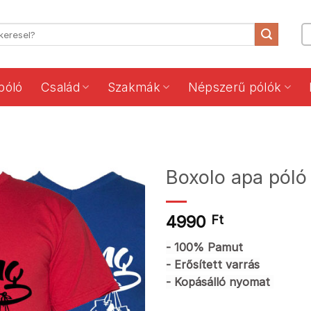
póló
Család
Szakmák
Népszerű pólók
Boxolo apa póló
4990
Ft
- 100% Pamut
- Erősített varrás
- Kopásálló nyomat