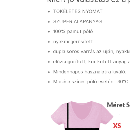
TÖKÉLETES NYOMAT
SZUPER ALAPANYAG
100% pamut póló
nyakmegerősített
dupla soros varrás az ujján, nyak
előzsugorított, kör kötött anyag a
Mindennapos használatra kiváló.
Mosása színes póló esetén : 30°C