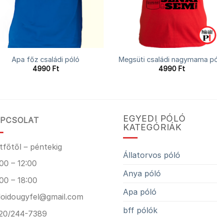
Apa főz családi póló
Megsüti családi nagymama pó
4990
Ft
4990
Ft
EGYEDI PÓLÓ
PCSOLAT
KATEGÓRIÁK
tfőtől – péntekig
Állatorvos póló
00 – 12:00
Anya póló
00 – 18:00
Apa póló
loidougyfel@gmail.com
bff pólók
20/244-7389