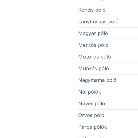
Kondis póló
Lánybúcsús póló
Magyar póló
Mentős póló
Motoros póló
Munkás póló
Nagymama póló
Női pólók
Nővér póló
Orvos póló
Páros pólók