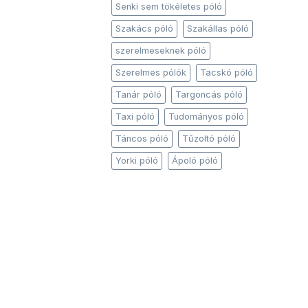
Senki sem tökéletes póló
Szakács póló
Szakállas póló
szerelmeseknek póló
Szerelmes pólók
Tacskó póló
Tanár póló
Targoncás póló
Taxi póló
Tudományos póló
Táncos póló
Tűzoltó póló
Yorki póló
Ápoló póló