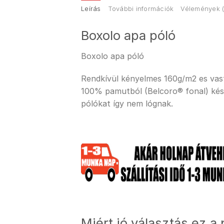
Leírás
További információk
Vélemények (
Boxolo apa póló
Boxolo apa póló
Rendkívül kényelmes 160g/m2 es vastag
100% pamutból (Belcoro® fonal) kész
pólókat így nem lógnak.
Miért jó választás ez a 