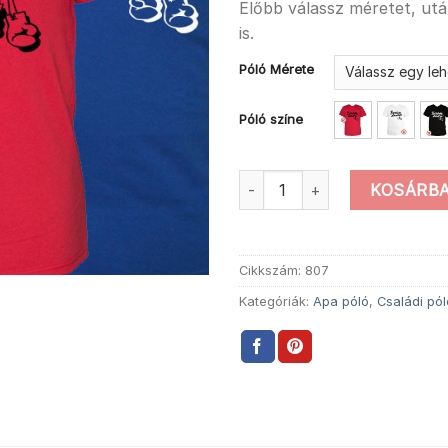
Előbb válassz méretet, ut
is.
Póló Mérete
Póló színe
Boxolo apa póló mennyiség
KOSÁRBA
Cikkszám:
807
Kategóriák:
Apa póló
,
Családi pó