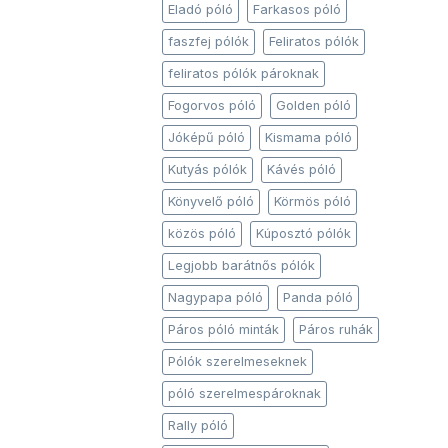
Eladó póló
Farkasos póló
faszfej pólók
Feliratos pólók
feliratos pólók pároknak
Fogorvos póló
Golden póló
Jóképű póló
Kismama póló
Kutyás pólók
Kávés póló
Könyvelő póló
Körmös póló
közös póló
Kúposztó pólók
Legjobb barátnős pólók
Nagypapa póló
Panda póló
Páros póló minták
Páros ruhák
Pólók szerelmeseknek
póló szerelmespároknak
Rally póló