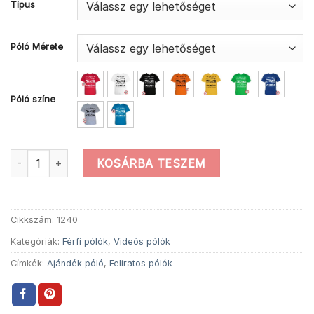
Típus
Póló Mérete
Póló színe
Ajándék nem egoista videós póló mennyiség
KOSÁRBA TESZEM
Cikkszám:
1240
Kategóriák:
Férfi pólók
,
Videós pólók
Címkék:
Ajándék póló
,
Feliratos pólók