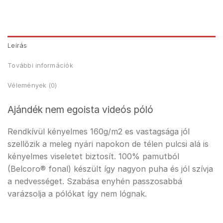
Leírás
További információk
Vélemények (0)
Ajándék nem egoista videós póló
Rendkívül kényelmes 160g/m2 es vastagsága jól
szellőzik a meleg nyári napokon de télen pulcsi alá is
kényelmes viseletet biztosít. 100% pamutból
(Belcoro® fonal) készült így nagyon puha és jól szívja
a nedvességet. Szabása enyhén passzosabbá
varázsolja a pólókat így nem lógnak.