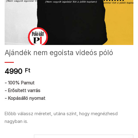
Ajándék nem egoista videós póló
4990
Ft
- 100% Pamut
- Erősített varrás
- Kopásálló nyomat
Előbb válassz méretet, utána színt, hogy megnézhesd
nagyban is.