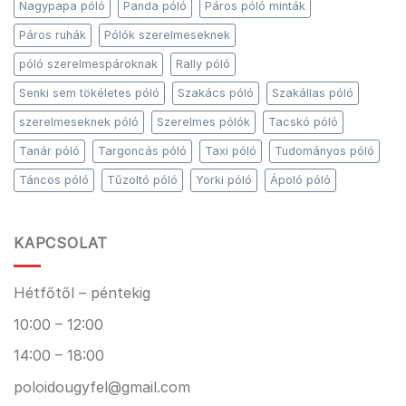
Nagypapa póló
Panda póló
Páros póló minták
Páros ruhák
Pólók szerelmeseknek
póló szerelmespároknak
Rally póló
Senki sem tökéletes póló
Szakács póló
Szakállas póló
szerelmeseknek póló
Szerelmes pólók
Tacskó póló
Tanár póló
Targoncás póló
Taxi póló
Tudományos póló
Táncos póló
Tűzoltó póló
Yorki póló
Ápoló póló
KAPCSOLAT
Hétfőtől – péntekig
10:00 – 12:00
14:00 – 18:00
poloidougyfel@gmail.com