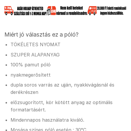
Miért jó választás ez a póló?
TÖKÉLETES NYOMAT
SZUPER ALAPANYAG
100% pamut póló
nyakmegerősített
dupla soros varrás az ujján, nyakkivágásnál és
derékrészen
előzsugorított, kör kötött anyag az optimális
formatartásért.
Mindennapos használatra kiváló.
Mosása színes póló esetén : 30°C