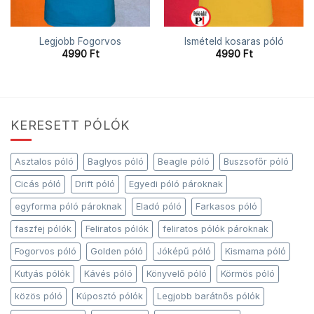
Legjobb Fogorvos
Ismételd kosaras póló
4990
Ft
4990
Ft
KERESETT PÓLÓK
Asztalos póló
Baglyos póló
Beagle póló
Buszsofőr póló
Cicás póló
Drift póló
Egyedi póló pároknak
egyforma póló pároknak
Eladó póló
Farkasos póló
faszfej pólók
Feliratos pólók
feliratos pólók pároknak
Fogorvos póló
Golden póló
Jóképű póló
Kismama póló
Kutyás pólók
Kávés póló
Könyvelő póló
Körmös póló
közös póló
Kúposztó pólók
Legjobb barátnős pólók