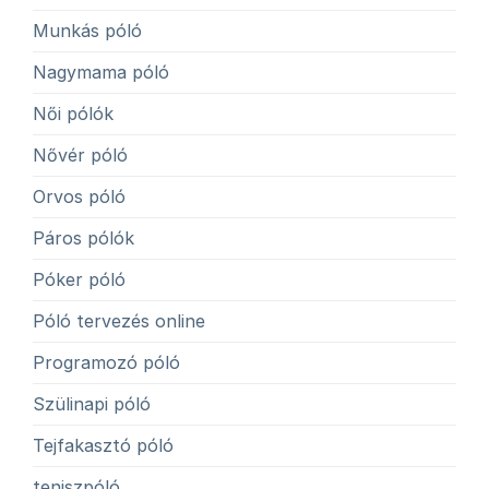
Munkás póló
Nagymama póló
Női pólók
Nővér póló
Orvos póló
Páros pólók
Póker póló
Póló tervezés online
Programozó póló
Szülinapi póló
Tejfakasztó póló
teniszpóló