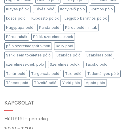
Kutyás pólók
Kávés póló
Könyvelő póló
Körmös póló
közös póló
Kúposztó pólók
Legjobb barátnős pólók
Nagypapa póló
Panda póló
Páros póló minták
Páros ruhák
Pólók szerelmeseknek
póló szerelmespároknak
Rally póló
Senki sem tökéletes póló
Szakács póló
Szakállas póló
szerelmeseknek póló
Szerelmes pólók
Tacskó póló
Tanár póló
Targoncás póló
Taxi póló
Tudományos póló
Táncos póló
Tűzoltó póló
Yorki póló
Ápoló póló
KAPCSOLAT
Hétfőtől – péntekig
10:00 – 12:00