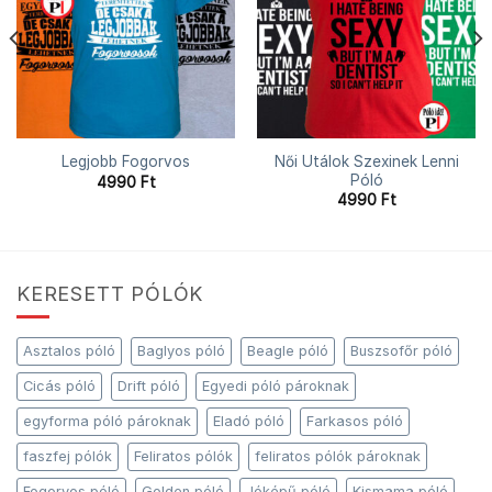
Női Utálok Szexinek Lenni
Legjobb Fogorvos
Póló
4990
Ft
4990
Ft
KERESETT PÓLÓK
Asztalos póló
Baglyos póló
Beagle póló
Buszsofőr póló
Cicás póló
Drift póló
Egyedi póló pároknak
egyforma póló pároknak
Eladó póló
Farkasos póló
faszfej pólók
Feliratos pólók
feliratos pólók pároknak
Fogorvos póló
Golden póló
Jóképű póló
Kismama póló