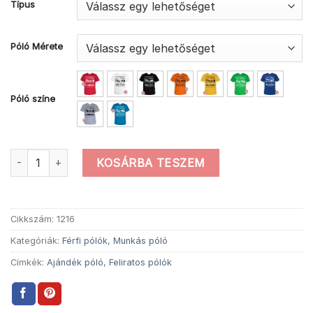
Típus
Póló Mérete
Póló színe
Ajándék nem egoista munkás póló mennyiség
KOSÁRBA TESZEM
Cikkszám:
1216
Kategóriák:
Férfi pólók
,
Munkás póló
Címkék:
Ajándék póló
,
Feliratos pólók