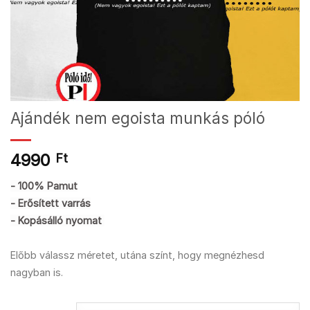
Ajándék nem egoista munkás póló
4990
Ft
- 100% Pamut
- Erősített varrás
- Kopásálló nyomat
Előbb válassz méretet, utána színt, hogy megnézhesd
nagyban is.