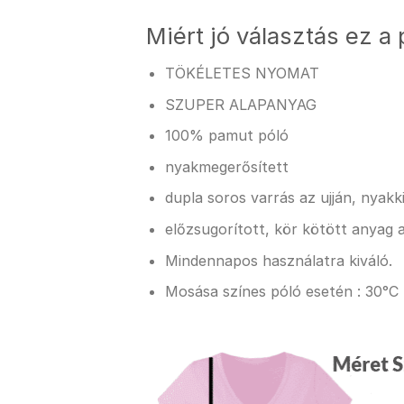
Miért jó választás ez a 
TÖKÉLETES NYOMAT
SZUPER ALAPANYAG
100% pamut póló
nyakmegerősített
dupla soros varrás az ujján, nyak
előzsugorított, kör kötött anyag a
Mindennapos használatra kiváló.
Mosása színes póló esetén : 30°C