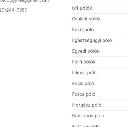
loidougyfel@gmail.com
bff pólók
20/244-7389
Családi pólók
Edző póló
Egészségügyi póló
Egyedi pólók
Férfi pólók
Filmes póló
Focis póló
Fotós póló
Horgász póló
Kamionos póló
Katonai póló