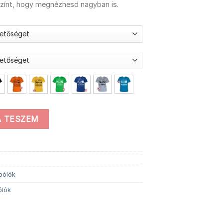
színt, hogy megnézhesd nagyban is.
s póló mennyiség
 TESZEM
 pólók
ólók