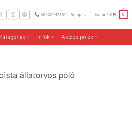
0
06202447389
Belépés
Kosár /
0
Ft
Kategóriák
Infók
Akciós pólók
ista állatorvos póló