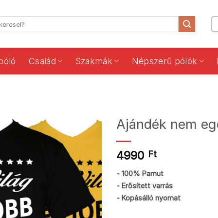
póló
Család
Szakmák
Népszerű pólók
Ajándék nem ego
4990
Ft
- 100% Pamut
- Erősített varrás
- Kopásálló nyomat