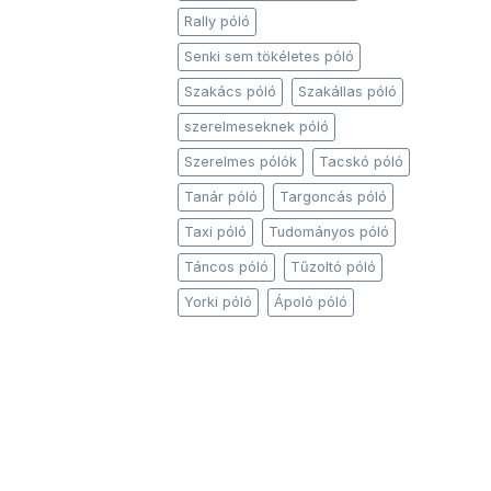
Rally póló
Senki sem tökéletes póló
Szakács póló
Szakállas póló
szerelmeseknek póló
Szerelmes pólók
Tacskó póló
Tanár póló
Targoncás póló
Taxi póló
Tudományos póló
Táncos póló
Tűzoltó póló
Yorki póló
Ápoló póló