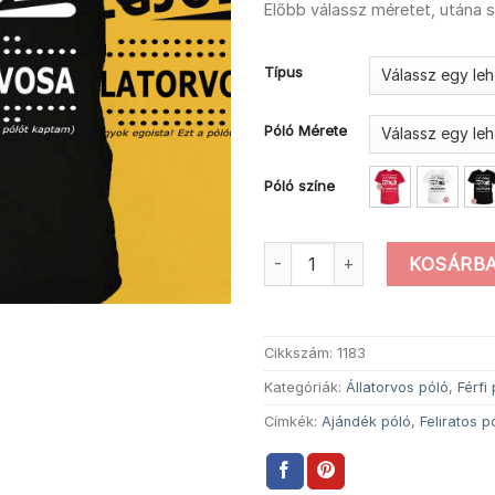
Előbb válassz méretet, utána 
Típus
Póló Mérete
Póló színe
Ajándék nem egoista állatorvo
KOSÁRBA
Cikkszám:
1183
Kategóriák:
Állatorvos póló
,
Férfi
Címkék:
Ajándék póló
,
Feliratos p