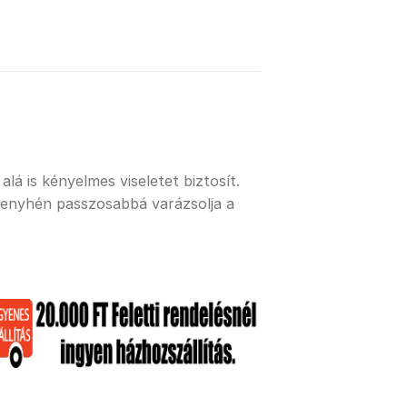
lá is kényelmes viseletet biztosít.
 enyhén passzosabbá varázsolja a