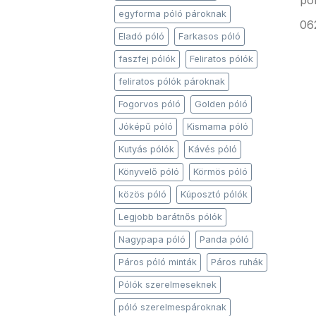
po
egyforma póló pároknak
06
Eladó póló
Farkasos póló
faszfej pólók
Feliratos pólók
feliratos pólók pároknak
Fogorvos póló
Golden póló
Jóképű póló
Kismama póló
Kutyás pólók
Kávés póló
Könyvelő póló
Körmös póló
közös póló
Kúposztó pólók
Legjobb barátnős pólók
Nagypapa póló
Panda póló
Páros póló minták
Páros ruhák
Pólók szerelmeseknek
póló szerelmespároknak