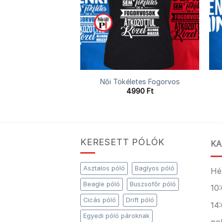
lok állatorvos póló
Női Tökéletes Fogorvos
4990
Ft
4990
Ft
KERESETT PÓLÓK
KA
Asztalos póló
Baglyos póló
Hé
Beagle póló
Buszsofőr póló
10:
Cicás póló
Drift póló
14:
Egyedi póló pároknak