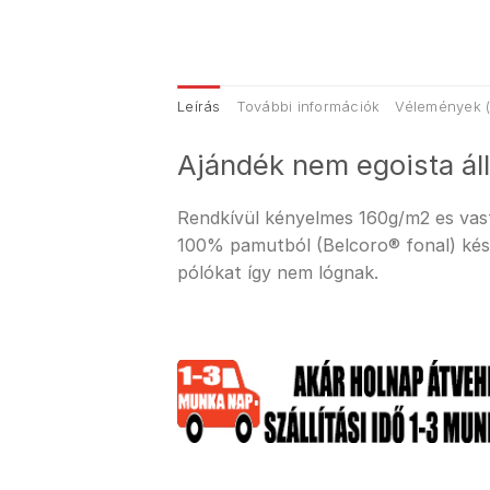
Leírás
További információk
Vélemények (
Ajándék nem egoista ál
Rendkívül kényelmes 160g/m2 es vastag
100% pamutból (Belcoro® fonal) kész
pólókat így nem lógnak.