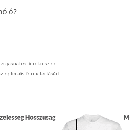
póló?
kivágásnál és derékrészen
z optimális formatartásért.