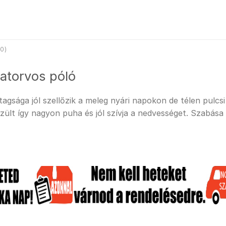
0)
latorvos póló
sága jól szellőzik a meleg nyári napokon de télen pulcsi a
ült így nagyon puha és jól szívja a nedvességet. Szabása